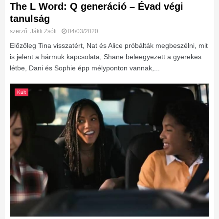
The L Word: Q generáció – Évad végi
tanulság
szerző:
Jákli Zsófi
04/03/2020
Előzőleg Tina visszatért, Nat és Alice próbálták megbeszélni, mit
is jelent a hármuk kapcsolata, Shane beleegyezett a gyerekes
létbe, Dani és Sophie épp mélyponton vannak,...
Kult