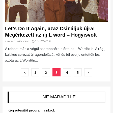
Let’s Do It Again, azaz Csináljuk újra! –
Megérkezett az új L word – Hogyisvolt
szerző:
Jákli Zsófi
10/12/2019
A reboot mánia végül szerencsére elérte az L Wordöt is. A régi,
kultikus sorozat újragondolását két és fél éve jelentették be,
azóta az L Wordön...
Bejegyzések
1
2
3
4
5
lapozása
NE MARADJ LE
Kérj értesítőt programjainkról: