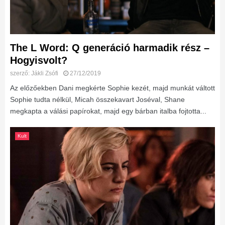
The L Word: Q generáció harmadik rész –
Hogyisvolt?
szerző:
Jákli Zsófi
27/12/2019
Az előzőekben Dani megkérte Sophie kezét, majd munkát váltott
Sophie tudta nélkül, Micah összekavart Joséval, Shane
megkapta a válási papírokat, majd egy bárban italba fojtotta...
Kult