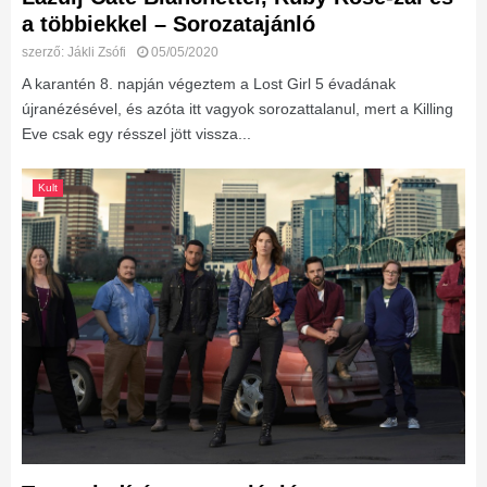
a többiekkel – Sorozatajánló
szerző:
Jákli Zsófi
05/05/2020
A karantén 8. napján végeztem a Lost Girl 5 évadának
újranézésével, és azóta itt vagyok sorozattalanul, mert a Killing
Eve csak egy résszel jött vissza...
Kult