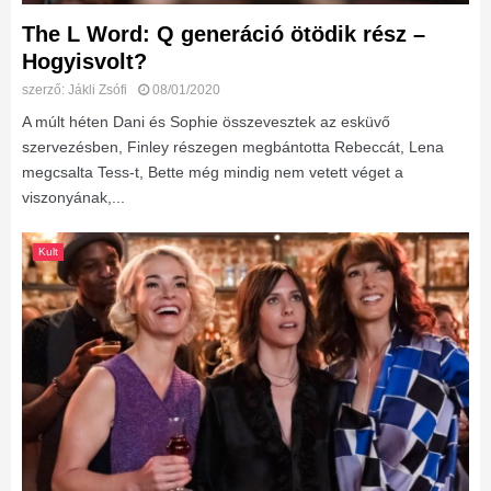
The L Word: Q generáció ötödik rész –
Hogyisvolt?
szerző:
Jákli Zsófi
08/01/2020
A múlt héten Dani és Sophie összevesztek az esküvő
szervezésben, Finley részegen megbántotta Rebeccát, Lena
megcsalta Tess-t, Bette még mindig nem vetett véget a
viszonyának,...
Kult