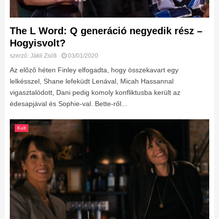
The L Word: Q generáció negyedik rész –
Hogyisvolt?
szerző:
Jákli Zsófi
03/01/2020
Az előző héten Finley elfogadta, hogy összekavart egy
lelkésszel, Shane lefeküdt Lenával, Micah Hassannal
vigasztalódott, Dani pedig komoly konfliktusba került az
édesapjával és Sophie-val. Bette-ről...
Kult