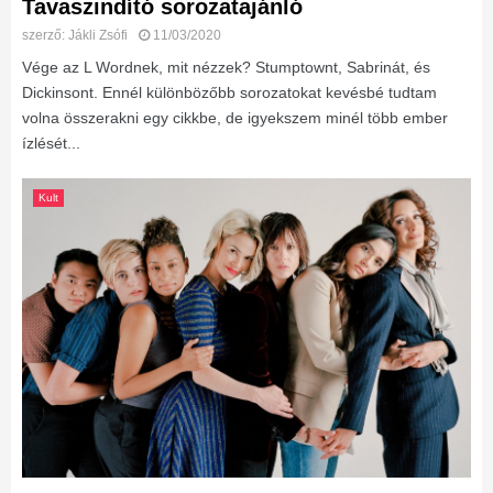
Tavaszindító sorozatajánló
szerző:
Jákli Zsófi
11/03/2020
Vége az L Wordnek, mit nézzek? Stumptownt, Sabrinát, és
Dickinsont. Ennél különbözőbb sorozatokat kevésbé tudtam
volna összerakni egy cikkbe, de igyekszem minél több ember
ízlését...
Kult