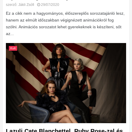
szerző:
Jákli Zsófi
29/07/2020
Ez a cikk nem a hagyományos, élőszereplős sorozatajánló lesz,
hanem az elmúlt időszakban végignézett animációkról fog
szólni. Animációs sorozatot lehet gyerekeknek is készíteni, sőt
az...
Kult
Lazulj Cate Blanchettel, Ruby Rose-zal és