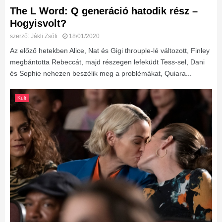
The L Word: Q generáció hatodik rész –
Hogyisvolt?
szerző:
Jákli Zsófi
18/01/2020
Az előző hetekben Alice, Nat és Gigi throuple-lé változott, Finley
megbántotta Rebeccát, majd részegen lefeküdt Tess-sel, Dani
és Sophie nehezen beszélik meg a problémákat, Quiara...
Kult