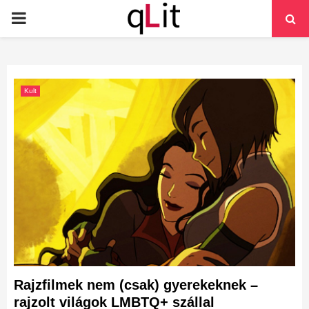
PRIMARY
MENU
Kult
Rajzfilmek nem (csak) gyerekeknek –
rajzolt világok LMBTQ+ szállal