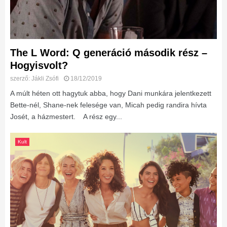
The L Word: Q generáció második rész –
Hogyisvolt?
szerző:
Jákli Zsófi
18/12/2019
A múlt héten ott hagytuk abba, hogy Dani munkára jelentkezett
Bette-nél, Shane-nek felesége van, Micah pedig randira hívta
Josét, a házmestert. A rész egy...
Kult