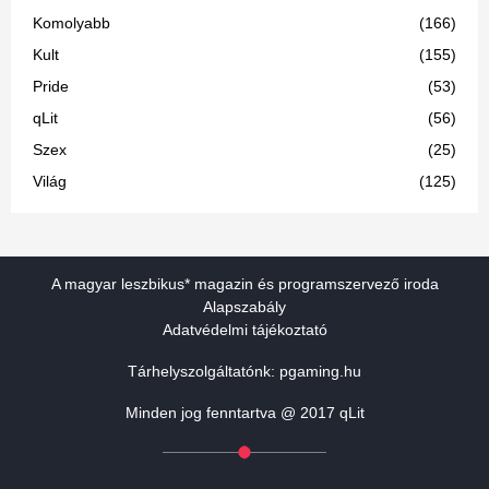
Komolyabb
(166)
Kult
(155)
Pride
(53)
qLit
(56)
Szex
(25)
Világ
(125)
A magyar leszbikus* magazin és programszervező iroda
Alapszabály
Adatvédelmi tájékoztató
Tárhelyszolgáltatónk:
pgaming.hu
Minden jog fenntartva @ 2017 qLit