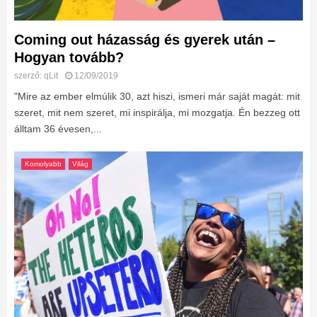
Coming out házasság és gyerek után –
Hogyan tovább?
szerző:
qLit
12/09/2019
"Mire az ember elmúlik 30, azt hiszi, ismeri már saját magát: mit
szeret, mit nem szeret, mi inspirálja, mi mozgatja. Én bezzeg ott
álltam 36 évesen,...
Komolyabb
Világ