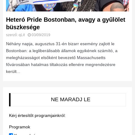
Heteró Pride Bostonban, avagy a gyűlölet
büszkesége
szerző:
qLit
03/09/2019
Néhány napja, augusztus 31-én bizarr esemény zajlott le
Bostonban: a legliberálisabb államok egyikének számító, a
melegházasságot elsőként bevezető Massachusetts
fővárosában hatalmas tiltakozás ellenére megrendezésre
került...
NE MARADJ LE
Kérj értesítőt programjainkról:
Programok