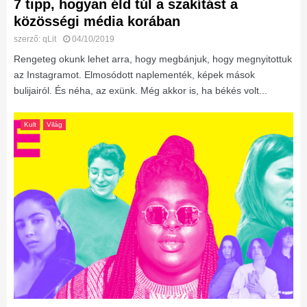
7 tipp, hogyan éld túl a szakítást a
közösségi média korában
szerző:
qLit
04/10/2019
Rengeteg okunk lehet arra, hogy megbánjuk, hogy megnyitottuk
az Instagramot. Elmosódott naplementék, képek mások
bulijairól. És néha, az exünk. Még akkor is, ha békés volt...
Kult
Világ