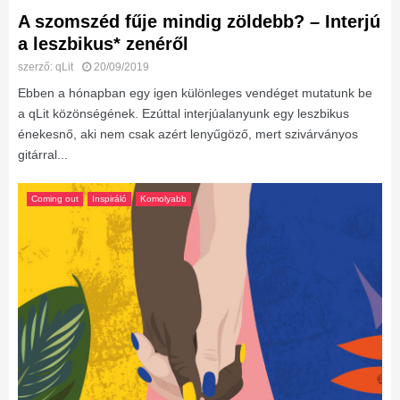
A szomszéd fűje mindig zöldebb? – Interjú
a leszbikus* zenéről
szerző:
qLit
20/09/2019
Ebben a hónapban egy igen különleges vendéget mutatunk be
a qLit közönségének. Ezúttal interjúalanyunk egy leszbikus
énekesnő, aki nem csak azért lenyűgöző, mert szivárványos
gitárral...
Coming out
Inspiráló
Komolyabb