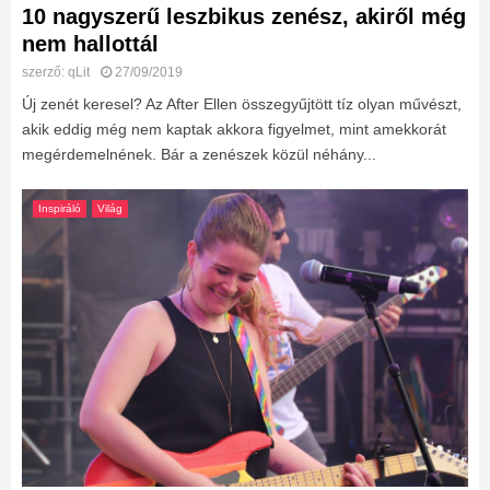
10 nagyszerű leszbikus zenész, akiről még
nem hallottál
szerző:
qLit
27/09/2019
Új zenét keresel? Az After Ellen összegyűjtött tíz olyan művészt,
akik eddig még nem kaptak akkora figyelmet, mint amekkorát
megérdemelnének. Bár a zenészek közül néhány...
Inspiráló
Világ