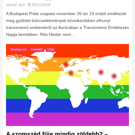
szerző:
qLit
19/11/2019
A Budapest Pride csapata november 20-án 19 órától emlékezik
meg gyűlölet-bűncselekmények következtében elhunyt
transznemű emberekről az Aurórában a Transznemű Emlékezés
Napja keretében. Rita Hester nem...
Coming out
Inspiráló
Világ
A szomszéd fűje mindig zöldebb? –