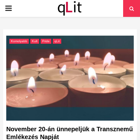
PRIMARY
MENU
Komolyabb
Kult
Pride
qLit
November 20-án ünnepeljük a Transznemű
Emlékezés Napját