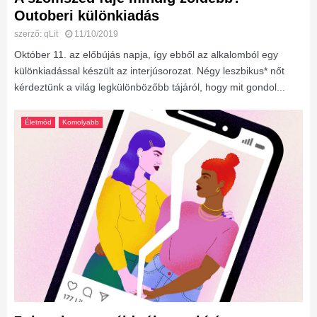
Outoberi különkiadás
szerző:
qLit
11/10/2019
Október 11. az előbújás napja, így ebből az alkalomból egy
különkiadással készült az interjúsorozat. Négy leszbikus* nőt
kérdeztünk a világ legkülönbözőbb tájáról, hogy mit gondol...
Életmód
Komolyabb