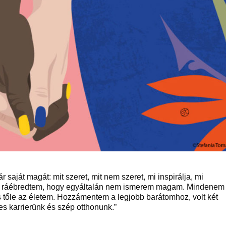
r saját magát: mit szeret, mit nem szeret, mi inspirálja, mi
 és ráébredtem, hogy egyáltalán nem ismerem magam. Mindenem
s tőle az életem. Hozzámentem a legjobb barátomhoz, volt két
es karrierünk és szép otthonunk.”