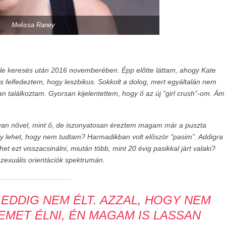
Melissa Raney
le keresés után 2016 novemberében. Épp előtte láttam, ahogy Kate
és felfedeztem, hogy leszbikus. Sokkolt a dolog, mert egyáltalán nem
an találkoztam. Gyorsan kijelentettem, hogy ő az új “girl crush”-om. Ám
lyan nővel, mint ő, de iszonyatosan éreztem magam már a puszta
y lehet, hogy nem tudtam? Harmadikban volt először "pasim”. Addigra
 ezt visszacsinálni, miután több, mint 20 évig pasikkal járt valaki?
 szexuális orientációk spektrumán.
 EDDIG NEM ÉLT. AZZAL, HOGY NEM
EMET ÉLNI, ÉN MAGAM IS LASSAN