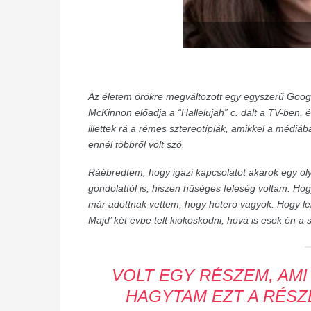
Az életem örökre megváltozott egy egyszerű Goog
McKinnon előadja a “Hallelujah” c. dalt a TV-ben, 
illettek rá a rémes sztereotípiák, amikkel a médiáb
ennél többről volt szó.
Ráébredtem, hogy igazi kapcsolatot akarok egy o
gondolattól is, hiszen hűséges feleség voltam.
Hog
már adottnak vettem, hogy heteró vagyok. Hogy lehet
Majd’ két évbe telt kiokoskodni, hová is esek én a
VOLT EGY RÉSZEM, AMI
HAGYTAM EZT A RÉSZ