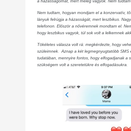
a házasságomat, mert meleg vagyok. Nem tudtam 
Nem tudtam, hogyan mondjam el a konzervatív, tő
lányuk felrúgja a házasságát, mert leszbikus. Na
telefonon.
Először a nővéremnek mondtam el. Nem 
hogy leszbikus vagyok, túl sok volt a lelkemnek a
Tökéletes válasza volt rá: megkérdezte, hogy vehet
szüleimnek.
Aznap a két legmegnyugtatóbb SMS ér
tudatában, mennyire fontos, hogy elfogadjanak a sz
szükségem volt a szeretetükre és elfogadásukra.