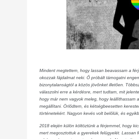
Mindent megtettem, hogy lassan beavassam a fér
okozzak fájdalmat neki. Ő próbált támogatni engem,
bizonytalanságtól a közös jövőnket illetően. Több
válaszolni erre a kérdésre, mert tudtam, mit jelent
hogy már nem vagyok meleg, hogy leállíthassam a
megállítani. Örlődtem, és kétségbeesetten kereste
történetekért. Nagyon kevés volt belőlük, és egyikb
2018 elején külön költöztünk a férjemmel, hogy ki
mert megosztottuk a gyerekek felügyelét. Lassan 