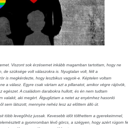
jemet. Viszont sok érzésemet inkább magamban tartottam, hogy ne
 de szüksége volt válaszokra is. Nyugtalan volt, félt a
ször is megkérdezte, hogy leszbikus vagyok-e. Képtelen voltam
ene a válasz. Egyre csak vártam azt a pillanatot, amikor végre rájövök,
z egészet. A családom darabokra hullott, és én nem tudtam
m valakit, aki megért. Átgugliztam a netet az enyémhez hasonló
ől sem látszott, mennyire nehéz lesz az előttem álló út.
csit több levegőhöz jussak. Kevesebb időt tölthettem a gyerekeimmel,
felemésztett a gyomromban lévő görcs, a szégyen, hogy azért rúgom fe