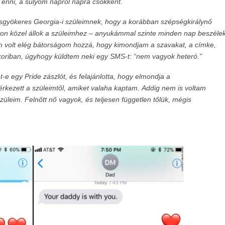
enni, a súlyom napról napra csökkent.
sgyökeres Georgia-i szüleimnek, hogy a korábban szépségkirálynő
gyon közel állok a szüleimhez – anyukámmal szinte minden nap beszéle
volt elég bátorságom hozzá, hogy kimondjam a szavakat, a címke,
kkoriban, úgyhogy küldtem neki egy SMS-t: “nem vagyok heteró.”
-e egy Pride zászlót, és felajánlotta, hogy elmondja a
kezett a szüleimtől, amiket valaha kaptam.
Addig nem is voltam
üleim. Felnőtt nő vagyok, és teljesen független tőlük, mégis