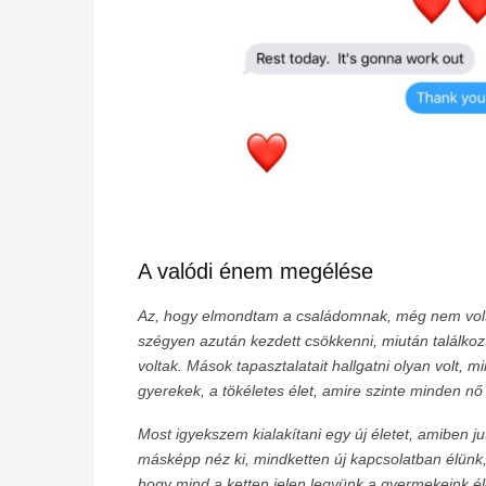
A valódi énem megélése
Az, hogy elmondtam a családomnak, még nem volt 
szégyen azután kezdett csökkenni, miután találko
voltak. Mások tapasztalatait hallgatni olyan volt, m
gyerekek, a tökéletes élet, amire szinte minden nő
Most igyekszem kialakítani egy új életet, amiben j
másképp néz ki, mindketten új kapcsolatban élünk, 
hogy mind a ketten jelen legyünk a gyermekeink é