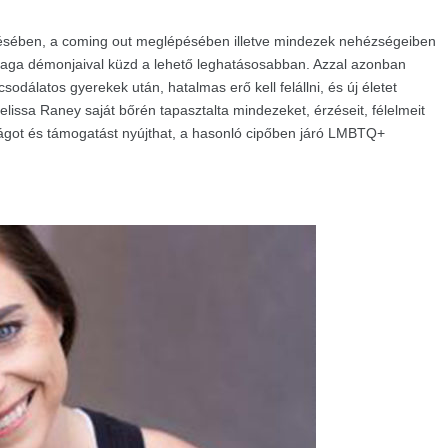
ésében, a coming out meglépésében illetve mindezek nehézségeiben
aga démonjaival küzd a lehető leghatásosabban. Azzal azonban
odálatos gyerekek után, hatalmas erő kell felállni, és új életet
lissa Raney saját bőrén tapasztalta mindezeket, érzéseit, félelmeit
ágot és támogatást nyújthat, a hasonló cipőben járó LMBTQ+