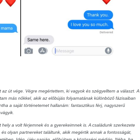
az út vége. Végre megértettem, ki vagyok és szégyelltem a választ.
A
ztam más nőkkel, akik az előbújás folyamatának különböző fázisaiban
intha a saját történetemet hallanám: fantasztikus férj, nagyszerű
 vágyik.
ut hely a volt férjemnek és a gyerekeimnek is. A családunk szerkezete
és olyan partnereket találtunk, akik megértik annak a fontosságát,
letében.
Idén, újév napján, előbújtam a közösségi médián. Néha, ha