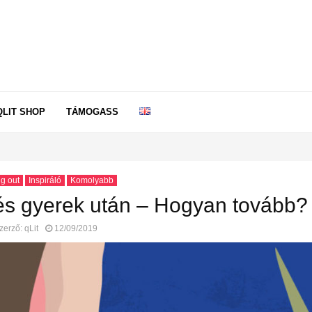
QLIT SHOP
TÁMOGASS
g out
Inspiráló
Komolyabb
s gyerek után – Hogyan tovább?
zerző:
qLit
12/09/2019