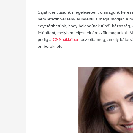
Saját identitásunk megélésében, önmagunk keres
nem létezik verseny. Mindenki a maga módján a m
egyetérthetünk, hogy boldog(nak tűnő) házasság, cs
felépíteni, melyben teljesnek érezzük magunkat. Me
pedig a
CNN cikkében
osztotta meg, amely bátors
embereknek.