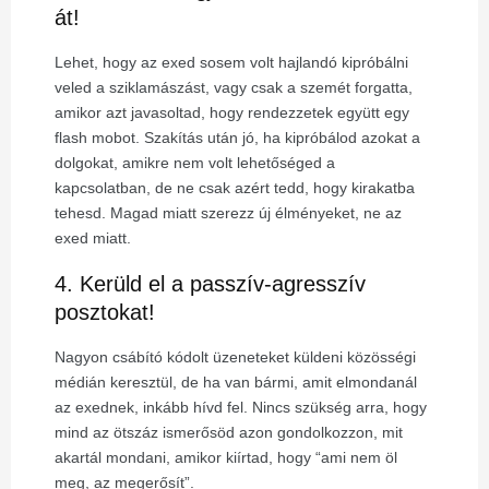
át!
Lehet, hogy az exed sosem volt hajlandó kipróbálni
veled a sziklamászást, vagy csak a szemét forgatta,
amikor azt javasoltad, hogy rendezzetek együtt egy
flash mobot. Szakítás után jó, ha kipróbálod azokat a
dolgokat, amikre nem volt lehetőséged a
kapcsolatban, de ne csak azért tedd, hogy kirakatba
tehesd. Magad miatt szerezz új élményeket, ne az
exed miatt.
4. Kerüld el a passzív-agresszív
posztokat!
Nagyon csábító kódolt üzeneteket küldeni közösségi
médián keresztül, de ha van bármi, amit elmondanál
az exednek, inkább hívd fel. Nincs szükség arra, hogy
mind az ötszáz ismerősöd azon gondolkozzon, mit
akartál mondani, amikor kiírtad, hogy
“ami nem öl
meg, az megerősít”.