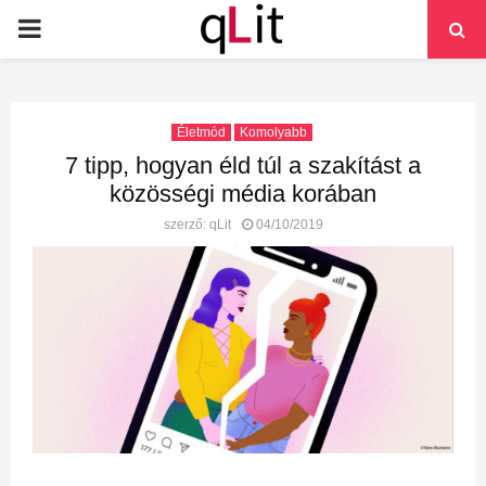
PRIMARY
MENU
Életmód
Komolyabb
7 tipp, hogyan éld túl a szakítást a
közösségi média korában
szerző:
qLit
04/10/2019