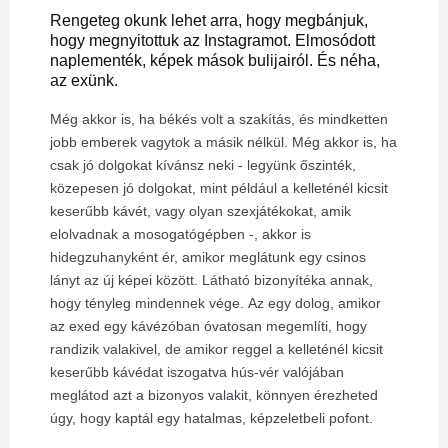
Rengeteg okunk lehet arra, hogy megbánjuk,
hogy megnyitottuk az Instagramot. Elmosódott
naplementék, képek mások bulijairól. És néha,
az exünk.
Még akkor is, ha békés volt a szakítás, és mindketten
jobb emberek vagytok a másik nélkül. Még akkor is, ha
csak jó dolgokat kívánsz neki - legyünk őszinték,
közepesen jó dolgokat, mint például a kelleténél kicsit
keserűbb kávét, vagy olyan szexjátékokat, amik
elolvadnak a mosogatógépben -, akkor is
hidegzuhanyként ér, amikor meglátunk egy csinos
lányt az új képei között. Látható bizonyítéka annak,
hogy tényleg mindennek vége. Az egy dolog, amikor
az exed egy kávézóban óvatosan megemlíti, hogy
randizik valakivel, de amikor reggel a kelleténél kicsit
keserűbb kávédat iszogatva hús-vér valójában
meglátod azt a bizonyos valakit, könnyen érezheted
úgy, hogy kaptál egy hatalmas, képzeletbeli pofont.