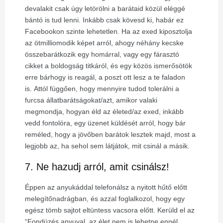
devalakit csak úgy letörölni a barátaid közül eléggé
bántó is tud lenni. Inkább csak kövesd ki, habár ez
Facebookon szinte lehetetlen. Ha az exed kiposztolja
az ötmilliomodik képet arról, ahogy néhány kecske
összebarátkozik egy homárral, vagy egy fárasztó
cikket a boldogság titkáról, és egy közös ismerősötök
erre bárhogy is reagál, a poszt ott lesz a te faladon
is.
Attól függően, hogy mennyire tudod tolerálni a
furcsa állatbarátságokat/azt, amikor valaki
megmondja, hogyan éld az életed/az exed, inkább
vedd fontolóra, egy üzenet küldését arról, hogy bár
reméled, hogy a jövőben barátok lesztek majd, most a
legjobb az, ha sehol sem látjátok, mit csinál a másik.
7. Ne hazudj arról, amit csinálsz!
Éppen az anyukáddal telefonálsz a nyitott hűtő előtt
melegítőnadrágban, és azzal foglalkozol, hogy egy
egész tömb sajtot eltüntess vacsora előtt. Kerüld el az
“Fondüzés anyuval, az élet nem is lehetne ennél