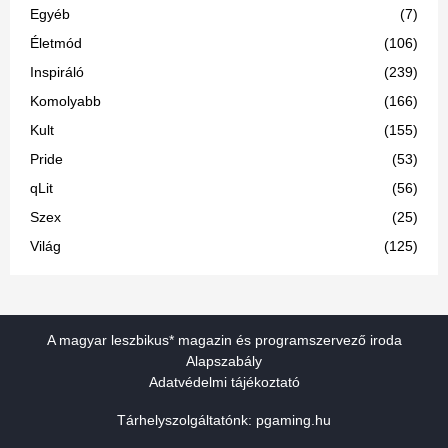
Egyéb
(7)
Életmód
(106)
Inspiráló
(239)
Komolyabb
(166)
Kult
(155)
Pride
(53)
qLit
(56)
Szex
(25)
Világ
(125)
A magyar leszbikus* magazin és programszervező iroda
Alapszabály
Adatvédelmi tájékoztató
Tárhelyszolgáltatónk:
pgaming.hu