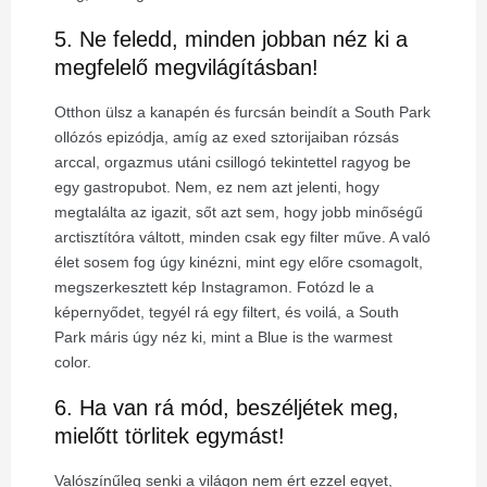
5. Ne feledd, minden jobban néz ki a
megfelelő megvilágításban!
Otthon ülsz a kanapén és furcsán beindít a South Park
ollózós epizódja, amíg az exed sztorijaiban rózsás
arccal, orgazmus utáni csillogó tekintettel ragyog be
egy gastropubot. Nem, ez nem azt jelenti, hogy
megtalálta az igazit, sőt azt sem, hogy jobb minőségű
arctisztítóra váltott, minden csak egy filter műve. A való
élet sosem fog úgy kinézni, mint egy előre csomagolt,
megszerkesztett kép Instagramon. Fotózd le a
képernyődet, tegyél rá egy filtert, és voilá, a South
Park máris úgy néz ki, mint a Blue is the warmest
color.
6. Ha van rá mód, beszéljétek meg,
mielőtt törlitek egymást!
Valószínűleg senki a világon nem ért ezzel egyet,