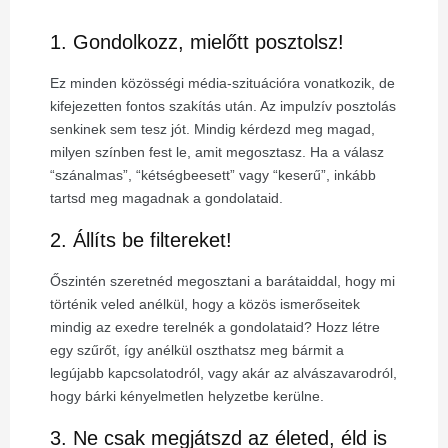
1. Gondolkozz, mielőtt posztolsz!
Ez minden közösségi média-szituációra vonatkozik, de
kifejezetten fontos szakítás után. Az impulzív posztolás
senkinek sem tesz jót. Mindig kérdezd meg magad,
milyen színben fest le, amit megosztasz. Ha a válasz
“szánalmas”, “kétségbeesett” vagy “keserű”, inkább
tartsd meg magadnak a gondolataid.
2. Állíts be filtereket!
Őszintén szeretnéd megosztani a barátaiddal, hogy mi
történik veled anélkül, hogy a közös ismerőseitek
mindig az exedre terelnék a gondolataid? Hozz létre
egy szűrőt, így anélkül oszthatsz meg bármit a
legújabb kapcsolatodról, vagy akár az alvászavarodról,
hogy bárki kényelmetlen helyzetbe kerülne.
3. Ne csak megjátszd az életed, éld is