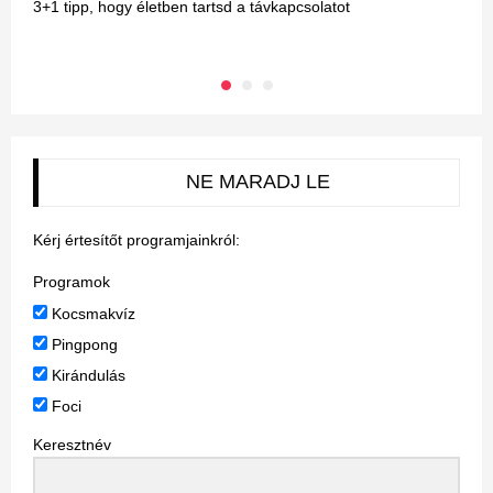
3+1 tipp, hogy életben tartsd a távkapcsolatot
K
g
NE MARADJ LE
Kérj értesítőt programjainkról:
Programok
Kocsmakvíz
Pingpong
Kirándulás
Foci
Keresztnév