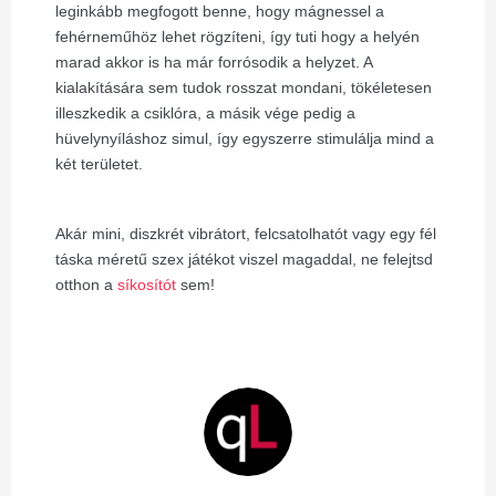
leginkább megfogott benne, hogy mágnessel a
fehérneműhöz lehet rögzíteni, így tuti hogy a helyén
marad akkor is ha már forrósodik a helyzet. A
kialakítására sem tudok rosszat mondani, tökéletesen
illeszkedik a csiklóra, a másik vége pedig a
hüvelynyíláshoz simul, így egyszerre stimulálja mind a
két területet.
Akár mini, diszkrét vibrátort, felcsatolhatót vagy egy fél
táska méretű szex játékot viszel magaddal, ne felejtsd
otthon a
síkosítót
sem!