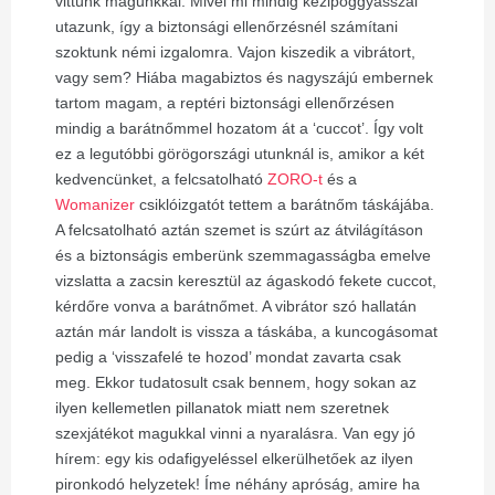
vittünk magunkkal. Mivel mi mindig kézipoggyásszal
utazunk, így a biztonsági ellenőrzésnél számítani
szoktunk némi izgalomra. Vajon kiszedik a vibrátort,
vagy sem? Hiába magabiztos és nagyszájú embernek
tartom magam, a reptéri biztonsági ellenőrzésen
mindig a barátnőmmel hozatom át a ‘cuccot’. Így volt
ez a legutóbbi görögországi utunknál is, amikor a két
kedvencünket, a felcsatolható
ZORO-t
és a
Womanizer
csiklóizgatót tettem a barátnőm táskájába.
A felcsatolható aztán szemet is szúrt az átvilágításon
és a biztonságis emberünk szemmagasságba emelve
vizslatta a zacsin keresztül az ágaskodó fekete cuccot,
kérdőre vonva a barátnőmet. A vibrátor szó hallatán
aztán már landolt is vissza a táskába, a kuncogásomat
pedig a ‘visszafelé te hozod’ mondat zavarta csak
meg. Ekkor tudatosult csak bennem, hogy sokan az
ilyen kellemetlen pillanatok miatt nem szeretnek
szexjátékot magukkal vinni a nyaralásra. Van egy jó
hírem: egy kis odafigyeléssel elkerülhetőek az ilyen
pironkodó helyzetek! Íme néhány apróság, amire ha