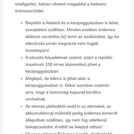
odafigyelsz, bátran viheted magaddal a kedvenc
örömszerződet.
Repülőn a feladott és a kézipoggyászban is lehet
szexjátékot szállítani. Minden esetben érdemes
átlátszó zacskóba (is) tenni az eszközöket, így ha
ellenőrzés során megnézik nem fogják
összetapizni.
A síkosító folyadéknak számít, ezért a repülőn
maximum 100 ml-es kiszerelésű jöhet a
kézipoggyászban.
Meglepő, de bilincs is jöhet akár a
kézipoggyászban is. Ekkor azonban számíts
arra, hogy a biztonsági kapunál kérdőre
vonhatnak.
Az elemes játékokból vedd ki az elemeket, az
akkumulátorral működőt pedig érdemes lemerült
állapotban szállítani, így nem fog véletlenül
bekapcsolódni. A töltőt ne felejtsd otthon!
Okosan válassz! Érdemes kisebb, diszkrétebb