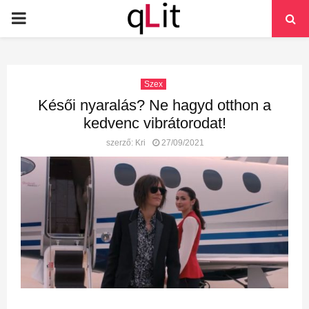
PRIMARY
MENU
Szex
Késői nyaralás? Ne hagyd otthon a
kedvenc vibrátorodat!
szerző:
Kri
27/09/2021