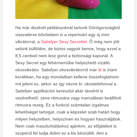
Ha már diszkrét példányoknál tartunk Görögországból
visszatérve bővítettem is a repertoárt egy új mini
vibrátorral, a
Satisfyer Sexy Secrettel
. Ő még nem jött
velünk külföldre, de biztos vagyok benne, hogy ezzel a
8,5 centivel nem lesz gond a biztonsági kapunál. A
Sexy Secret egy fehérneműbe helyezhető vízálló
okosvibrátor. Satisfyer okosvibrátorról már
itt
is írtam
korábban, ha egy mondatban kellene összefoglalnom
mit jelent ez, akkor az így nézne ki: okostelefonnal a
Satisfyer applikáción keresztül akár távolról is
vezérelhető, zene ritmusára vagy manuálisan beállított
ritmusra rezeg. Ez a funkció számtalan izgalmas
lehetőséget tartogat, csak a képzelet szab határt hogy
milyen helyzetben, helyszínen és hogyan használjátok.
Nem csak maszturbáláshoz ajánlom, az előjátékot is
szuperül fel tudja dobni ez a kis készülék. Ami a