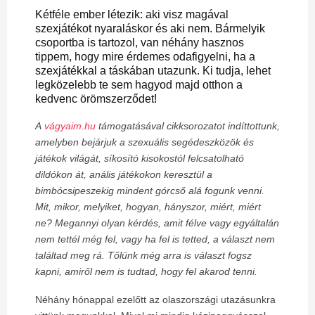
Kétféle ember létezik: aki visz magával
szexjátékot nyaraláskor és aki nem. Bármelyik
csoportba is tartozol, van néhány hasznos
tippem, hogy mire érdemes odafigyelni, ha a
szexjátékkal a táskában utazunk. Ki tudja, lehet
legközelebb te sem hagyod majd otthon a
kedvenc örömszerződet!
A
vágyaim.hu
támogatásával cikksorozatot indíttottunk,
amelyben bejárjuk a szexuális segédeszközök és
játékok világát, síkosító kisokostól felcsatolható
dildókon át, anális játékokon keresztül a
bimbócsipeszekig mindent górcső alá fogunk venni.
Mit, mikor, melyiket, hogyan, hányszor, miért, miért
ne? Megannyi olyan kérdés, amit félve vagy egyáltalán
nem tettél még fel, vagy ha fel is tetted, a választ nem
találtad meg rá. Tőlünk még arra is választ fogsz
kapni, amiről nem is tudtad, hogy fel akarod tenni.
Néhány hónappal ezelőtt az olaszországi utazásunkra