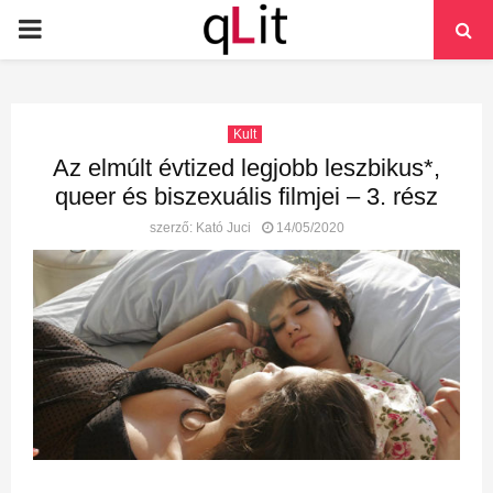
PRIMARY
MENU
Kult
Az elmúlt évtized legjobb leszbikus*,
queer és biszexuális filmjei – 3. rész
szerző:
Kató Juci
14/05/2020