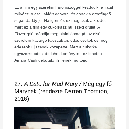
Ez a film egy szerelmi háromszöggel kezdődik: a fiatal
művész, a csaj, akiért odavan, és annak a drogfüggő
sugar daddy-je. Na igen, és ez még csak a kezdet,
mert ez a film egy cukorkaszínű, szexi őrület. A
főszereplő próbálja megtalálni önmagát az első
szerelem kavargó káoszában, édes csókok és még
édesebb ujjazások közepette. Mert a cukorka
egyszerre édes, de lehet kemény is - ez lehetne
Amara Cash debütáló filmjének mottója.
27.
A Date for Mad Mary /
Még egy fő
Marynek (rendezte Darren Thornton,
2016)