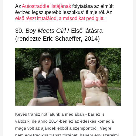
Az
Autostraddle listájának
folytatása az elmúlt
évtized legszuperebb leszbikus* filmjeiről. Az
első részt itt találod,
a másodikat pedig itt.
30.
Boy Meets Girl
/ Első látásra
(rendezte Eric Schaeffer, 2014)
Kevés transz nőt látunk a médiában - bár ez is
változik, de anno 2014-ben ez az édeskés komédia
maga volt az ajándék ebből a szempontból. Végre
nem egy tragikus transz történet, hanem egy szerelmi