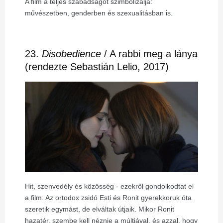
A film a teljes szabadságot szimbolizálja:
művészetben, genderben és szexualitásban is.
23.
Disobedience
/ A rabbi meg a lánya
(rendezte Sebastián Lelio, 2017)
Hit, szenvedély és közösség - ezekről gondolkodtat el
a film. Az ortodox zsidó Esti és Ronit gyerekkoruk óta
szeretik egymást, de elváltak útjaik. Mikor Ronit
hazatér, szembe kell néznie a múltjával, és azzal, hogy