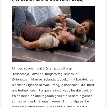
Minden stréber, akit őrülten izgatott a gimi
„rosszcsaja", azonnal magára fog ismerni a
történetben. Mari és Yolanda többek, mint barátok, de
nincsenek igazán szavaik (még) a kapcsolatukra, mert
alig tudnak valamit a queerségről vagy leszbikusokról.
És az innen az önelfogadásig vezető út sem egyenes,
sőt, ez mindenkinél más - kevés film mutatja ezt be
ilyen érzékenységgel. Itt ráadásul a latino (mexikói)