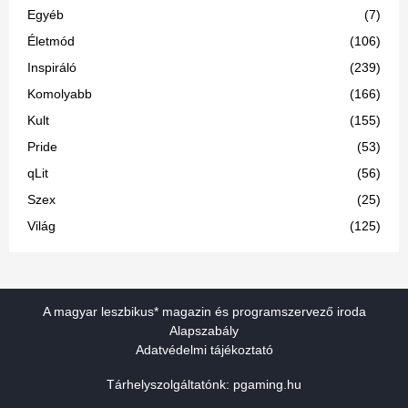
Egyéb
(7)
Életmód
(106)
Inspiráló
(239)
Komolyabb
(166)
Kult
(155)
Pride
(53)
qLit
(56)
Szex
(25)
Világ
(125)
A magyar leszbikus* magazin és programszervező iroda
Alapszabály
Adatvédelmi tájékoztató
Tárhelyszolgáltatónk:
pgaming.hu