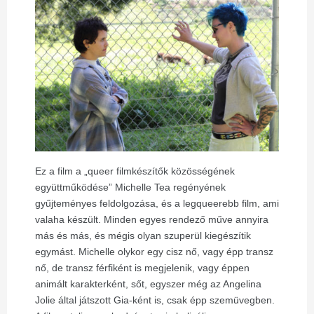
Ez a film a „queer filmkészítők közösségének
együttműködése” Michelle Tea regényének
gyűjteményes feldolgozása, és a legqueerebb film, ami
valaha készült. Minden egyes rendező műve annyira
más és más, és mégis olyan szuperül kiegészítik
egymást. Michelle olykor egy cisz nő, vagy épp transz
nő, de transz férfiként is megjelenik, vagy éppen
animált karakterként, sőt, egyszer még az Angelina
Jolie által játszott Gia-ként is, csak épp szemüvegben.