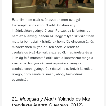
Ez a film nem csak azért szuper, mert az egyik
főszereplő színésznő, Nikohl Boosheri egy
imádnivalóan gyönyörű csaj. Persze, ez is fontos, de
nem ez a lényeg, hanem az, hogy milyen szívszorítóan
mutatja be napjaink Iránjának homofób elnyomását,
és
mindeközben milyen őrülten szexi! A rendező
csodálatos érzékkel vált a szereplők magánélete és a
külvilág felé mutatott életük közt, a kontrasztot maga a
szex adja. Annyira vágynak egymásra, annyira
csodálatosan, gyönyörűek és szinte szikrázik köztük a
levegő, hogy szinte fáj nézni, ahogy távolodnak
egymástól.
21.
Mosquita y Mari
/ Yolanda és Mari
(rendezte Aurora Guerrero, 2012)