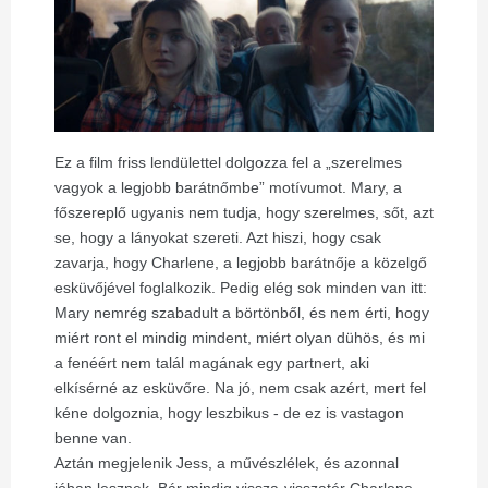
Ez a film friss lendülettel dolgozza fel a „szerelmes
vagyok a legjobb barátnőmbe” motívumot. Mary, a
főszereplő ugyanis nem tudja, hogy szerelmes, sőt, azt
se, hogy a lányokat szereti. Azt hiszi, hogy csak
zavarja, hogy Charlene, a legjobb barátnője a közelgő
esküvőjével foglalkozik. Pedig elég sok minden van itt:
Mary nemrég szabadult a börtönből, és nem érti, hogy
miért ront el mindig mindent, miért olyan dühös, és mi
a fenéért nem talál magának egy partnert, aki
elkísérné az esküvőre. Na jó, nem csak azért, mert fel
kéne dolgoznia, hogy leszbikus - de ez is vastagon
benne van.
Aztán megjelenik Jess, a művészlélek, és azonnal
jóban lesznek. Bár mindig vissza-visszatér Charlene-