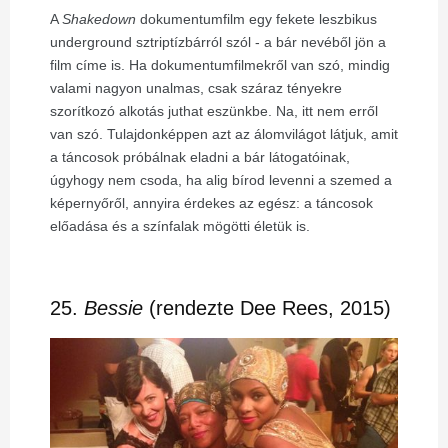
A
Shakedown
dokumentumfilm egy fekete leszbikus
underground sztriptízbárról szól - a bár nevéből jön a
film címe is. Ha dokumentumfilmekről van szó, mindig
valami nagyon unalmas, csak száraz tényekre
szorítkozó alkotás juthat eszünkbe. Na, itt nem erről
van szó. Tulajdonképpen azt az álomvilágot látjuk, amit
a táncosok próbálnak eladni a bár látogatóinak,
úgyhogy nem csoda, ha alig bírod levenni a szemed a
képernyőről, annyira érdekes az egész: a táncosok
előadása és a színfalak mögötti életük is.
25.
Bessie
(rendezte Dee Rees, 2015)