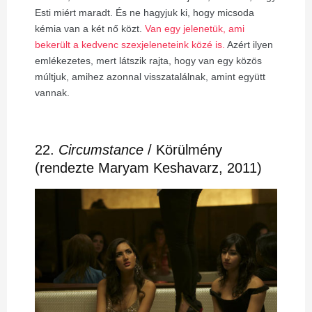
Esti miért maradt. És ne hagyjuk ki, hogy micsoda
kémia van a két nő közt.
Van egy jelenetük, ami
bekerült a kedvenc szexjeleneteink közé is.
Azért ilyen
emlékezetes, mert látszik rajta, hogy van egy közös
múltjuk, amihez azonnal visszatalálnak, amint együtt
vannak.
22.
Circumstance
/ Körülmény
(rendezte Maryam Keshavarz, 2011)