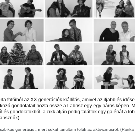
a fotóiból az XX generációk kiállítás, amivel az ifjabb és idős
tkozó gondolatait hozta össze a Labrisz egy-egy páros képen. 
 és gondolatokból, a cikk alján pedig találtok egy galériát a töb
transznők)
bikus generációt, mert sokat tanultam tőlük az aktivizmusról. (Panka