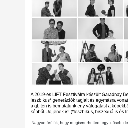
A 2019-es LIFT Fesztiválra készült Garadnay Bert
leszbikus* generációk tagjait és egymásra vona
a qLiten is bemutatunk egy válogatást a képekből
képből. Jöjjenek is! (*leszbikus, biszexuális és 
Nagyon örülök, hogy megismerhettem egy idősebb lesz