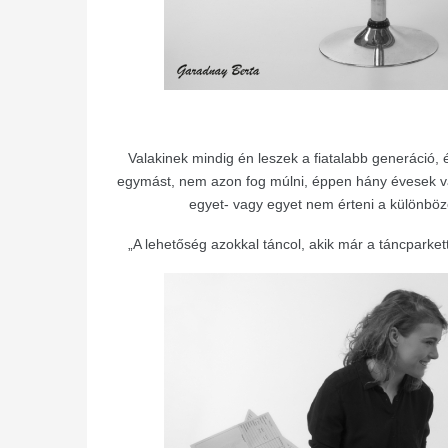
Valakinek mindig én leszek a fiatalabb generáció,
egymást, nem azon fog múlni, éppen hány évesek v
egyet- vagy egyet nem érteni a különböző
„A lehetőség azokkal táncol, akik már a táncparkett