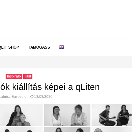
QLIT SHOP
TÁMOGASS
Inspiráló
Kult
k kiállítás képei a qLiten
Labrisz Egyesület
13/03/2020