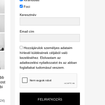
Kirándulás
Foci
Keresztnév
Email cím
Hozzájárulok személyes adataim
hírlevél küldésének céljából való
kezeléséhez. Elolvastam az
adatkezelési nyilatkozatot és az abban
foglaltakat tudomásul veszem.
ebb
Most
bi
FELIRATKOZÁS
 24)