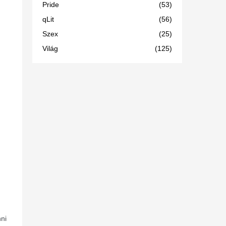
Pride
(53)
qLit
(56)
Szex
(25)
Világ
(125)
ni