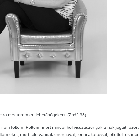
ra megteremtett lehetőségekért. (Zsófi 33)
nem féltem. Féltem, mert mindenhol visszaszorítják a nők jogait, ezért
em őket, mert tele vannak energiával, tenni akarással, ötlettel, és men