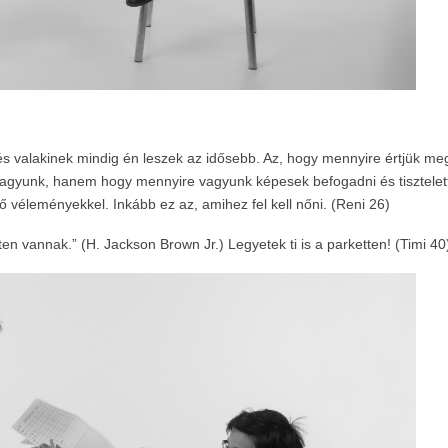
 és valakinek mindig én leszek az idősebb. Az, hogy mennyire értjük me
agyunk, hanem hogy mennyire vagyunk képesek befogadni és tisztelet
 véleményekkel. Inkább ez az, amihez fel kell nőni. (Reni 26)
en vannak.” (H. Jackson Brown Jr.) Legyetek ti is a parketten! (Timi 40