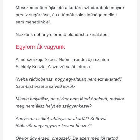
Messzemenően újkeletű a kortárs színdarabok ennyire
precíz sugárzása, és a témák sokszínűsége mellett
sem mehetünk el.
Nézzünk néhány elérhető előadást a kínálatból:
Egyformák vagyunk
A mű szerzője Szécsi Noémi, rendezője szintén
Székely Kriszta. A szerző saját leírása:
"Néha rádöbbensz, hogy egyáltalán nem ezt akartad?
Szorítást érzel a szíved körül?
Mindig helytállsz, de olykor nem látod értelmét, máskor
meg nem állsz helyt és szégyenkezel?
Annyiszor szültél, ahányszor akartál? Kettővel
többször vagy egyszer kevesebbszer?
Olykor úgy érzed, öregszel? De azért még jól tartod