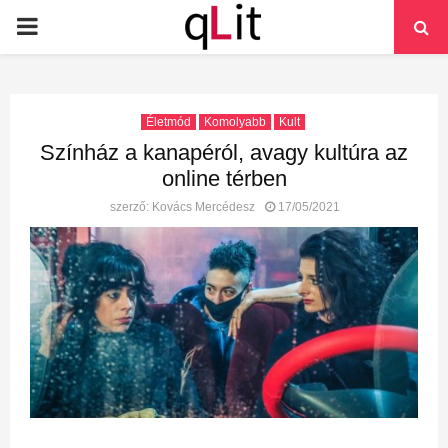
PRIMARY
MENU
Életmód
Komolyabb
Kult
Színház a kanapéról, avagy kultúra az
online térben
szerző:
Kovács Mercédesz
17/05/2021