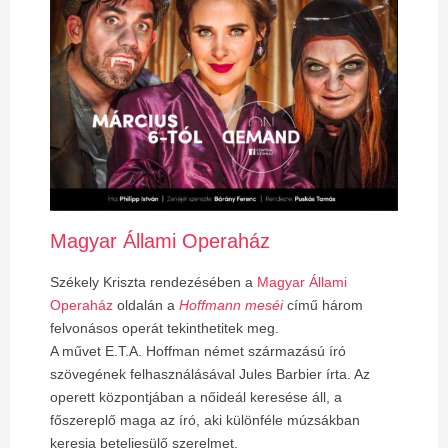
Magyar Állami Operaház
Székely Kriszta rendezésében a
Magyar Állami
Operaház
oldalán a
Hoffmann meséi
című három
felvonásos operát
tekinthetitek meg.
A művet E.T.A. Hoffman német származású író
szövegének felhasználásával Jules Barbier írta. Az
operett központjában a nőideál keresése áll, a
főszereplő maga az író, aki különféle múzsákban
keresia beteljesülő szerelmet.