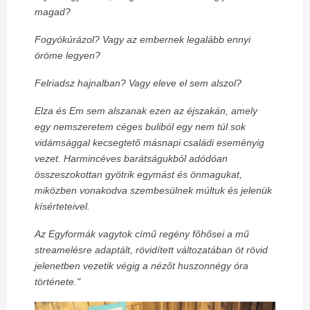
magad?
Fogyókúrázol? Vagy az embernek legalább ennyi
öröme legyen?
Felriadsz hajnalban? Vagy eleve el sem alszol?
Elza és Em sem alszanak ezen az éjszakán, amely
egy nemszeretem céges buliból egy nem túl sok
vidámsággal kecsegtető másnapi családi eseményig
vezet. Harmincéves barátságukból adódóan
összeszokottan gyötrik egymást és önmagukat,
miközben vonakodva szembesülnek múltuk és jelenük
kísérteteivel.
Az Egyformák vagytok című regény főhősei a mű
streamelésre adaptált, rövidített változatában öt rövid
jelenetben vezetik végig a nézőt huszonnégy óra
története."