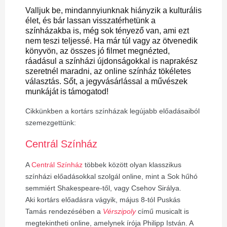
Valljuk be, mindannyiunknak hiányzik a kulturális
élet, és bár lassan visszatérhetünk a
színházakba is, még sok tényező van, ami ezt
nem teszi teljessé. Ha már túl vagy az ötvenedik
könyvön, az összes jó filmet megnézted,
ráadásul a színházi újdonságokkal is naprakész
szeretnél maradni, az online színház tökéletes
választás. Sőt, a jegyvásárlással a művészek
munkáját is támogatod!
Cikkünkben a kortárs színházak legújabb előadásaiból
szemezgettünk:
Centrál Színház
A
Centrál Színház
többek között olyan klasszikus
színházi előadásokkal szolgál online, mint a
Sok hűhó
semmiért
Shakespeare-től, vagy Csehov Sirálya.
Aki kortárs előadásra vágyik, május 8-tól Puskás
Tamás rendezésében a
Vérszipoly
című musicalt is
megtekintheti online, amelynek írója Philipp István. A