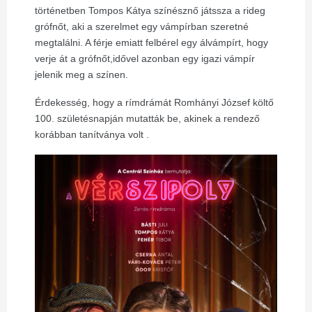
történetben Tompos Kátya színésznő játssza a rideg
grófnőt, aki a szerelmet egy vámpírban szeretné
megtalálni. A férje emiatt felbérel egy álvámpírt, hogy
verje át a grófnőt,idővel azonban egy igazi vámpír
jelenik meg a színen.
Érdekesség, hogy a rímdrámát Romhányi József költő
100. születésnapján mutatták be, akinek a rendező
korábban tanítványa volt .