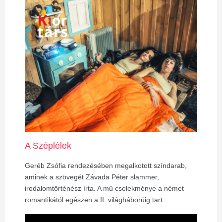
A Széplélek
Geréb Zsófia rendezésében megalkotott színdarab,
aminek a szövegét Závada Péter slammer,
irodalomtörténész írta. A mű cselekménye a német
romantikától egészen a II. világháborúig tart.