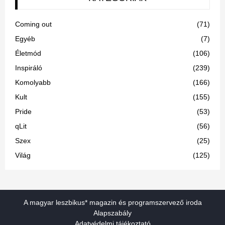
Coming out
(71)
Egyéb
(7)
Életmód
(106)
Inspiráló
(239)
Komolyabb
(166)
Kult
(155)
Pride
(53)
qLit
(56)
Szex
(25)
Világ
(125)
A magyar leszbikus* magazin és programszervező iroda
Alapszabály
Adatvédelmi tájékoztató