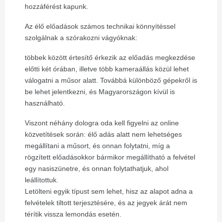
hozzáférést kapunk.
Az élő előadások számos technikai könnyítéssel
szolgálnak a szórakozni vágyóknak:
többek között értesítő érkezik az előadás megkezdése
előtti két órában, illetve több kameraállás közül lehet
válogatni a műsor alatt. Továbbá különböző gépekről is
be lehet jelentkezni, és Magyarországon kívül is
használható.
Viszont néhány dologra oda kell figyelni az online
közvetítések során:
élő adás alatt nem lehetséges
megállítani a műsort, és onnan folytatni, míg a
rögzített előadásokkor bármikor megállítható a felvétel
egy nasiszünetre, és onnan folytathatjuk, ahol
leállítottuk.
Letölteni egyik típust sem lehet, hisz az alapot adna a
felvételek tiltott terjesztésére, és az jegyek árát nem
térítik vissza lemondás esetén.