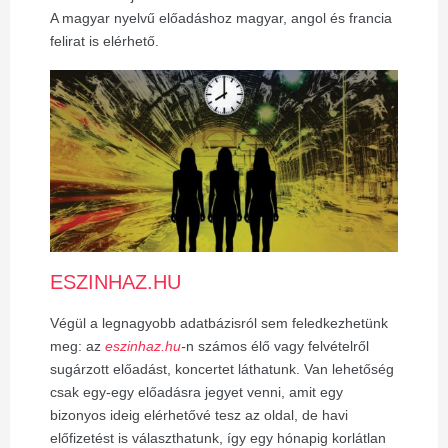
A magyar nyelvű előadáshoz magyar, angol és francia
felirat is elérhető.
ESZINHAZ.HU
Végül a legnagyobb adatbázisról sem feledkezhetünk
meg: az
eszinhaz.hu
-
n
számos élő vagy felvételről
sugárzott előadást, koncertet láthatunk. Van lehetőség
csak egy-egy előadásra jegyet venni, amit egy
bizonyos ideig elérhetővé tesz az oldal, de havi
előfizetést is választhatunk, így egy hónapig korlátlan