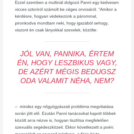
Ezzel szemben a multinál dolgozó Panni egy kedvesen
vicces sztoriról számolt be céges orvosáról. “Amikor a
kérdésre, hogyan védekezünk a párommal,
pironkodva mondtam neki, hogy igazából sehogy,
viszont én csak lányokkal szexelek, közölte:
JÓL VAN, PANNIKA, ÉRTEM
ÉN, HOGY LESZBIKUS VAGY,
DE AZÉRT MÉGIS BEDUGSZ
ODA VALAMIT NÉHA, NEM?
–
mindez egy nőgyógyászati probléma megvitatása
során jött elő. Ezután Panni tanácsokat kapott többek
között arra nézve is, hogyan tisztítsa megfelelően
szexuális segédeszközeit. Ekkor következett a poén:
megszólalt az orvosnő telefonja, a férje hívta