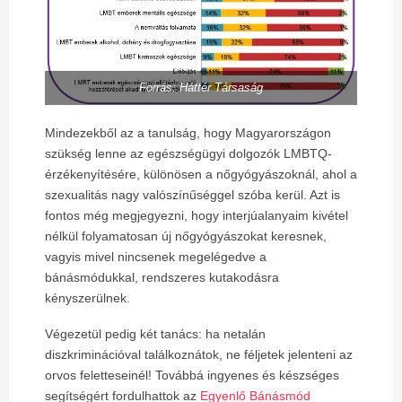
Forrás: Háttér Társaság
Mindezekből az a tanulság, hogy Magyarországon
szükség lenne az egészségügyi dolgozók LMBTQ-
érzékenyítésére, különösen a nőgyógyászoknál, ahol a
szexualitás nagy valószínűséggel szóba kerül. Azt is
fontos még megjegyezni, hogy interjúalanyaim kivétel
nélkül folyamatosan új nőgyógyászokat keresnek,
vagyis mivel nincsenek megelégedve a
bánásmódukkal, rendszeres kutakodásra
kényszerülnek.
Végezetül pedig két tanács: ha netalán
diszkriminációval találkoznátok, ne féljetek jelenteni az
orvos feletteseinél! Továbbá ingyenes és készséges
segítségért fordulhattok az
Egyenlő Bánásmód