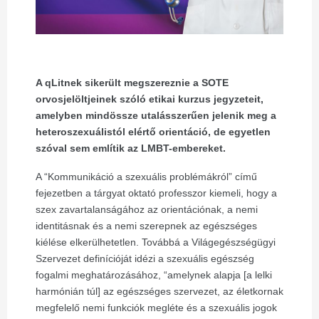
A qLitnek sikerült megszereznie a SOTE
orvosjelöltjeinek szóló etikai kurzus jegyzeteit,
amelyben mindössze utalásszerűen jelenik meg a
heteroszexuálistól elértő orientáció, de egyetlen
szóval sem említik az LMBT-embereket.
A “Kommunikáció a szexuális problémákról” című
fejezetben a tárgyat oktató professzor kiemeli, hogy a
szex zavartalanságához az orientációnak, a nemi
identitásnak és a nemi szerepnek az egészséges
kiélése elkerülhetetlen. Továbbá a Világegészségügyi
Szervezet definícióját idézi a szexuális egészség
fogalmi meghatározásához, “amelynek alapja [a lelki
harmónián túl] az egészséges szervezet, az életkornak
megfelelő nemi funkciók megléte és a szexuális jogok