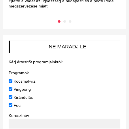
Ejtette a vádat az ügyészség a budapesti és a pécsi Pride
M
megszervezése miatt
NE MARADJ LE
Kérj értesítőt programjainkról:
Programok
Kocsmakvíz
Pingpong
Kirándulás
Foci
Keresztnév