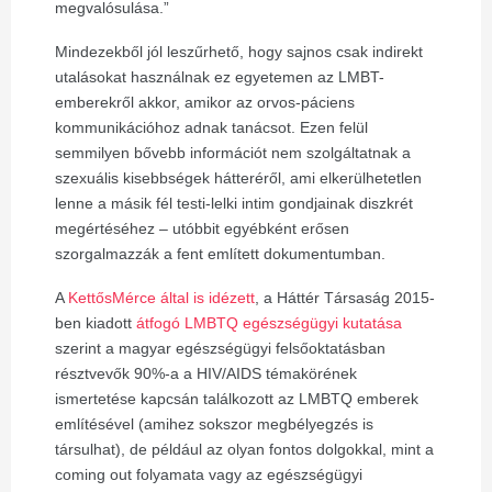
megvalósulása.”
Mindezekből jól leszűrhető, hogy sajnos csak indirekt
utalásokat használnak ez egyetemen az LMBT-
emberekről akkor, amikor az orvos-páciens
kommunikációhoz adnak tanácsot. Ezen felül
semmilyen bővebb információt nem szolgáltatnak a
szexuális kisebbségek hátteréről, ami elkerülhetetlen
lenne a másik fél testi-lelki intim gondjainak diszkrét
megértéséhez
–
utóbbit egyébként erősen
szorgalmazzák a fent említett dokumentumban.
A
KettősMérce által is idézett
, a Háttér Társaság 2015-
ben kiadott
átfogó LMBTQ egészségügyi kutatása
szerint a magyar egészségügyi felsőoktatásban
résztvevők 90%-a a HIV/AIDS témakörének
ismertetése kapcsán találkozott az LMBTQ emberek
említésével (amihez sokszor megbélyegzés is
társulhat), de például az olyan fontos dolgokkal, mint a
coming out folyamata vagy az egészségügyi