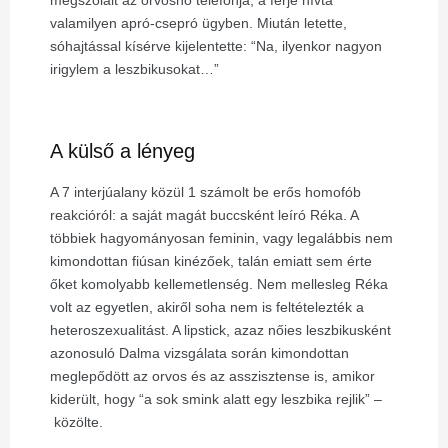
valamilyen apró-csepró ügyben. Miután letette,
sóhajtással kísérve kijelentette: “Na, ilyenkor nagyon
irigylem a leszbikusokat…”
A külső a lényeg
A 7 interjúalany közül 1 számolt be erős homofób
reakcióról: a saját magát buccsként leíró Réka. A
többiek hagyományosan feminin, vagy legalábbis nem
kimondottan fiúsan kinézőek, talán emiatt sem érte
őket komolyabb kellemetlenség. Nem mellesleg Réka
volt az egyetlen, akiről soha nem is feltételezték a
heteroszexualitást. A lipstick, azaz nőies leszbikusként
azonosuló Dalma vizsgálata során kimondottan
meglepődött az orvos és az asszisztense is, amikor
kiderült, hogy “a sok smink alatt egy leszbika rejlik”
–
közölte.