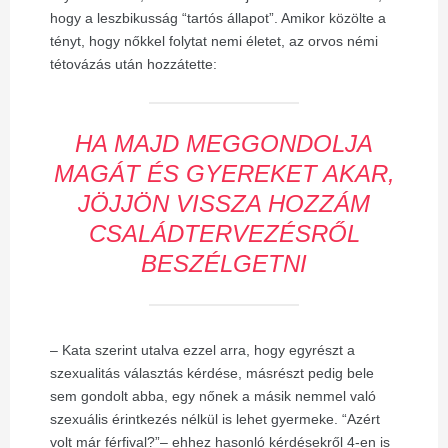
hogy a leszbikusság “tartós állapot”. Amikor közölte a
tényt, hogy nőkkel folytat nemi életet, az orvos némi
tétovázás után hozzátette:
HA MAJD MEGGONDOLJA
MAGÁT ÉS GYEREKET AKAR,
JÖJJÖN VISSZA HOZZÁM
CSALÁDTERVEZÉSRŐL
BESZÉLGETNI
–
Kata szerint utalva ezzel arra, hogy egyrészt a
szexualitás választás kérdése, másrészt pedig bele
sem gondolt abba, egy nőnek a másik nemmel való
szexuális érintkezés nélkül is lehet gyermeke. “Azért
volt már férfival?”
–
ehhez hasonló kérdésekről 4-en is