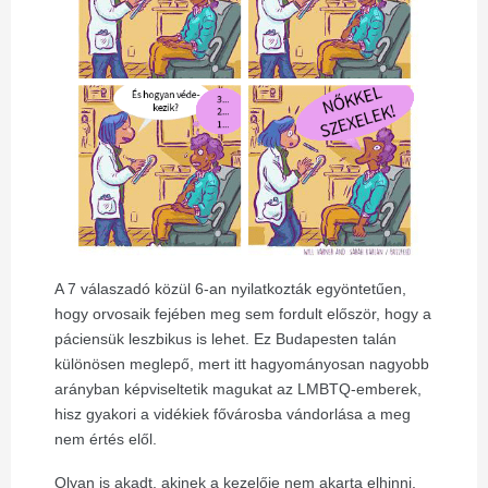
A 7 válaszadó közül 6-an nyilatkozták egyöntetűen,
hogy orvosaik fejében meg sem fordult először, hogy a
páciensük leszbikus is lehet. Ez Budapesten talán
különösen meglepő, mert itt hagyományosan nagyobb
arányban képviseltetik magukat az LMBTQ-emberek,
hisz gyakori a vidékiek fővárosba vándorlása a meg
nem értés elől.
Olyan is akadt, akinek a kezelője nem akarta elhinni,