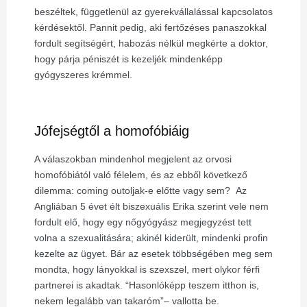
beszéltek, függetlenül az gyerekvállalással kapcsolatos
kérdésektől. Pannit pedig, aki fertőzéses panaszokkal
fordult segítségért, habozás nélkül megkérte a doktor,
hogy párja péniszét is kezeljék mindenképp
gyógyszeres krémmel.
Jófejségtől a homofóbiáig
A válaszokban mindenhol megjelent az orvosi
homofóbiától való félelem, és az ebből következő
dilemma: coming outoljak-e előtte vagy sem? Az
Angliában 5 évet élt biszexuális Erika szerint vele nem
fordult elő, hogy egy nőgyógyász megjegyzést tett
volna a szexualitására; akinél kiderült, mindenki profin
kezelte az ügyet. Bár az esetek többségében meg sem
mondta, hogy lányokkal is szexszel, mert olykor férfi
partnerei is akadtak. “Hasonlóképp teszem itthon is,
nekem legalább van takaróm”
–
vallotta be.