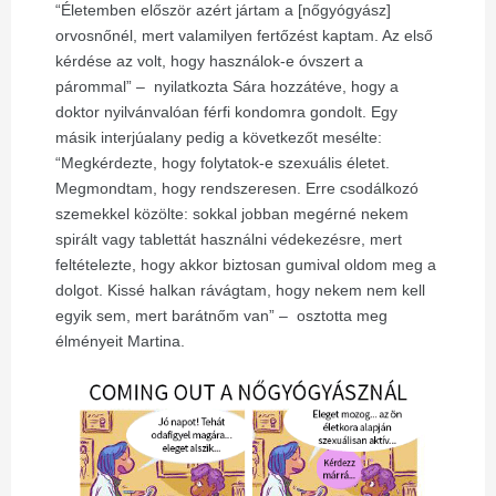
“Életemben először azért jártam a [nőgyógyász]
orvosnőnél, mert valamilyen fertőzést kaptam. Az első
kérdése az volt, hogy használok-e óvszert a
párommal”
–
nyilatkozta Sára hozzátéve, hogy a
doktor nyilvánvalóan férfi kondomra gondolt. Egy
másik interjúalany pedig a következőt mesélte:
“Megkérdezte, hogy folytatok-e szexuális életet.
Megmondtam, hogy rendszeresen. Erre csodálkozó
szemekkel közölte: sokkal jobban megérné nekem
spirált vagy tablettát használni védekezésre, mert
feltételezte, hogy akkor biztosan gumival oldom meg a
dolgot. Kissé halkan rávágtam, hogy nekem nem kell
egyik sem, mert barátnőm van”
–
osztotta meg
élményeit Martina.