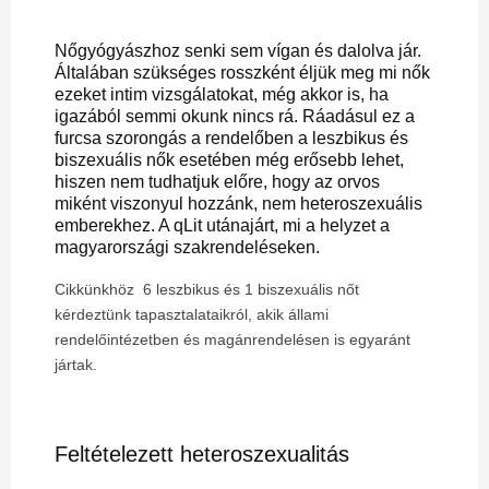
Nőgyógyászhoz senki sem vígan és dalolva jár.
Általában szükséges rosszként éljük meg mi nők
ezeket intim vizsgálatokat, még akkor is, ha
igazából semmi okunk nincs rá. Ráadásul ez a
furcsa szorongás a rendelőben a leszbikus és
biszexuális nők esetében még erősebb lehet,
hiszen nem tudhatjuk előre, hogy az orvos
miként viszonyul hozzánk, nem heteroszexuális
emberekhez. A qLit utánajárt, mi a helyzet a
magyarországi szakrendeléseken.
Cikkünkhöz 6 leszbikus és 1 biszexuális nőt
kérdeztünk tapasztalataikról, akik állami
rendelőintézetben és magánrendelésen is egyaránt
jártak.
Feltételezett heteroszexualitás