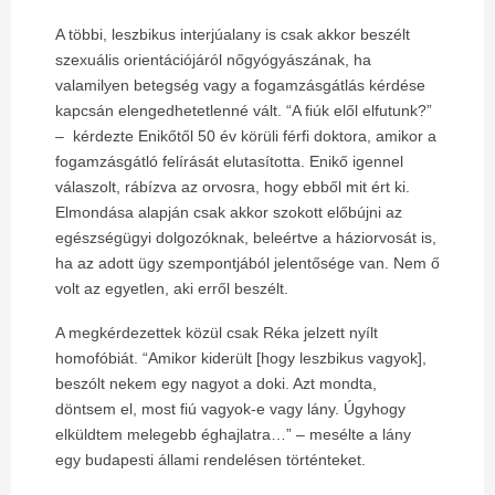
A többi, leszbikus interjúalany is csak akkor beszélt
szexuális orientációjáról nőgyógyászának, ha
valamilyen betegség vagy a fogamzásgátlás kérdése
kapcsán elengedhetetlenné vált. “A fiúk elől elfutunk?”
– kérdezte Enikőtől 50 év körüli férfi doktora, amikor a
fogamzásgátló felírását elutasította. Enikő igennel
válaszolt, rábízva az orvosra, hogy ebből mit ért ki.
Elmondása alapján csak akkor szokott előbújni az
egészségügyi dolgozóknak, beleértve a háziorvosát is,
ha az adott ügy szempontjából jelentősége van. Nem ő
volt az egyetlen, aki erről beszélt.
A megkérdezettek közül csak Réka jelzett nyílt
homofóbiát. “Amikor kiderült [hogy leszbikus vagyok],
beszólt nekem egy nagyot a doki. Azt mondta,
döntsem el, most fiú vagyok-e vagy lány. Úgyhogy
elküldtem melegebb éghajlatra…” – mesélte a lány
egy budapesti állami rendelésen történteket.