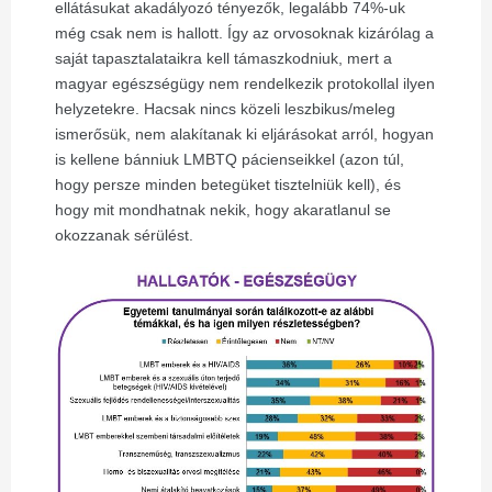
ellátásukat akadályozó tényezők, legalább 74%-uk
még csak nem is hallott. Így az orvosoknak kizárólag a
saját tapasztalataikra kell támaszkodniuk, mert a
magyar egészségügy nem rendelkezik protokollal ilyen
helyzetekre. Hacsak nincs közeli leszbikus/meleg
ismerősük, nem alakítanak ki eljárásokat arról, hogyan
is kellene bánniuk LMBTQ pácienseikkel (azon túl,
hogy persze minden betegüket tisztelniük kell), és
hogy mit mondhatnak nekik, hogy akaratlanul se
okozzanak sérülést.