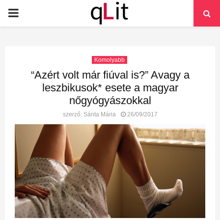
PRIMARY
MENU
Komolyabb
“Azért volt már fiúval is?” Avagy a
leszbikusok* esete a magyar
nőgyógyászokkal
szerző:
Sánta Mária
26/09/2017