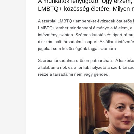
A munkátok lenyűgöző. Úgy érzem, f
LMBTQ
+
közösség életére. Milye
A szerbiai LMBTQ+ embereket évtizedek óta erős i
LMBTQ+ ember mindennapi élménye a félelem, a sz
intézményi szinten. Számos kutatás és riport rám
diszkriminált társadalmi csoport. Az állami intéz
jogokat sem közösségünk tagjai számára.
Szerbia társadalma erősen patriarchális. A leszbik
általában a nők és a férfiak helyzete a szerb társ
része a társadalmi nem vagy gender.