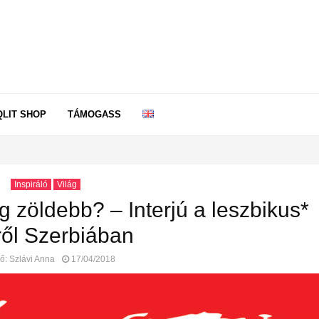
QLIT SHOP
TÁMOGASS
Inspiráló
Világ
 zöldebb? – Interjú a leszbikus*
ről Szerbiában
ző:
Szlávi Anna
17/04/2018