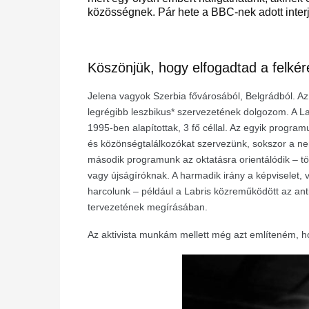
közösségnek. Pár hete a BBC-nek adott interjú
Köszönjük, hogy elfogadtad a felké
Jelena vagyok Szerbia fővárosából, Belgrádból. Az 
legrégibb leszbikus
*
szervezetének dolgozom. A Lab
1995-ben alapítottak, 3 fő céllal. Az egyik progra
és közönségtalálkozókat szervezünk, sokszor a ne
második programunk az oktatásra orientálódik – t
vagy újságíróknak. A harmadik irány a képviselet
harcolunk – például a Labris közreműködött az antid
tervezetének megírásában.
Az aktivista munkám mellett még azt említeném, h