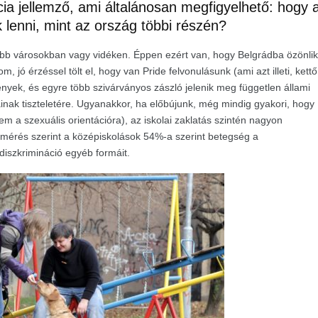
ia jellemző, ami általánosan megfigyelhető: hogy 
enni, mint az ország többi részén?
isebb városokban vagy vidéken. Éppen ezért van, hogy Belgrádba özönlik
 jó érzéssel tölt el, hogy van Pride felvonulásunk (ami azt illeti, kettő
nyek, és egyre több szivárványos zászló jelenik meg független állami
ak tiszteletére. Ugyanakkor, ha előbújunk, még mindig gyakori, hogy
em a szexuális orientációra), az iskolai zaklatás szintén nagyon
elmérés szerint a középiskolások 54%-a szerint betegség a
iszkrimináció egyéb formáit.