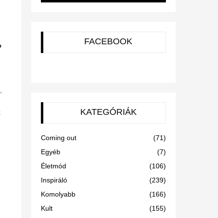
FACEBOOK
?
,
KATEGÓRIÁK
k
Coming out
(71)
Egyéb
(7)
Életmód
(106)
Inspiráló
(239)
Komolyabb
(166)
Kult
(155)