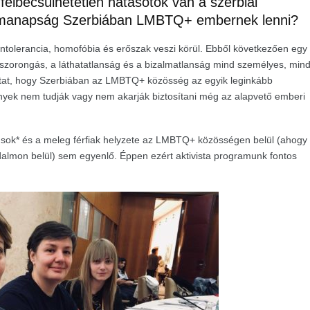
elbecsülhetetlen hatásotok van a szerbiai
n manapság Szerbiában LMBTQ
+
embernek lenni?
ntolerancia, homofóbia és erőszak veszi körül. Ebből következően egy
orongás, a láthatatlanság és a bizalmatlanság mind személyes, min
utat, hogy Szerbiában az LMBTQ+ közösség az egyik leginkább
mények nem tudják vagy nem akarják biztosítani még az alapvető emberi
usok
* és a meleg férfiak helyzete az LMBTQ
+
közösségen belül (ahogy
adalmon belül) sem egyenlő. Éppen ezért aktivista programunk fontos