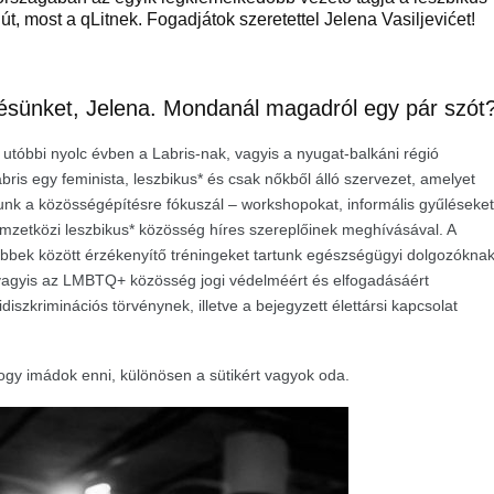
t, most a qLitnek. Fogadjátok szeretettel Jelena Vasiljevićet!
résünket, Jelena. Mondanál magadról egy pár szót
utóbbi nyolc évben a Labris-nak, vagyis a nyugat-balkáni régió
ris egy feminista, leszbikus
*
és csak nőkből álló szervezet, amelyet
munk a közösségépítésre fókuszál – workshopokat, informális gyűléseket
mzetközi leszbikus
* közösség
híres szereplőinek
meghívásával. A
öbbek között érzékenyítő tréningeket tartunk egészségügyi dolgozókna
, vagyis az LMBTQ
+
közösség jogi védelméért és elfogadásáért
iszkriminációs törvénynek, illetve a bejegyzett élettársi kapcsolat
ogy imádok enni, különösen a sütikért vagyok oda.