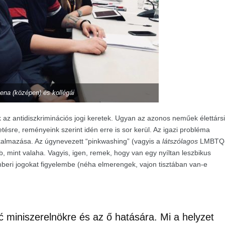
lena (középen) és kollégái
k az
antidiszkriminációs jogi keretek. Ugyan az azonos neműek élettársi
ésre, reményeink szerint idén erre is sor kerül. Az igazi probléma
kalmazása. Az úgynevezett “pinkwashing” (vagyis a
látszólagos
LMBTQ
bb, mint valaha. Vagyis, igen, remek, hogy van egy nyíltan leszbikus
eri jogokat figyelembe (néha elmerengek, vajon tisztában van-e
 miniszerelnökre és az ő hatására. Mi a helyzet