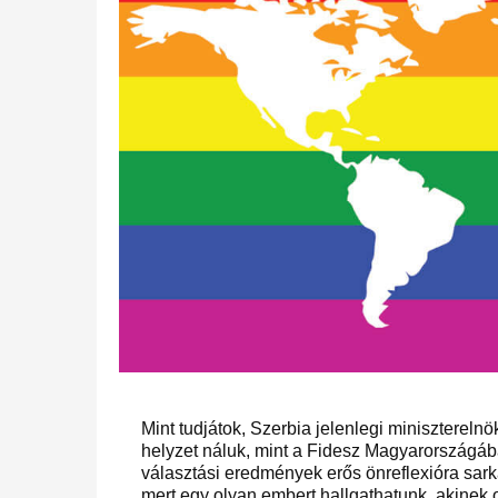
Mint tudjátok, Szerbia jelenlegi miniszterelnö
helyzet náluk, mint a Fidesz Magyarországában
választási eredmények erős önreflexióra sarkal
mert egy olyan embert hallgathatunk, akinek