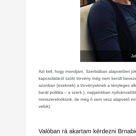
Je
Azt kell, hogy mondjam, Szerbiában alapvetően jó
kapcsolatáról szóló törvény még nem került bevezet
azonban (ezeknek) a törvényeknek a tényleges al
barát politika – a szerk.), napjainkban nyilvánvaló
miniszerelnökünk, de még ő sem vesz alapvető emb
velük).
Valóban rá akartam kérdezni Brnabić