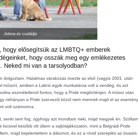
Jelena és családja
nk, hogy elősegítsük az LMBTQ+ emberek
endégeinket, hogy osszák meg egy emlékezetes
at. Neked mi van a tarsolyodban?
án dolgoztam. Hatalmas várakozás övezte az első (vagyis 2001. után
TV-műsort, amiben a Labris egyik munkatársa volt a vendég, és azt
volna eszméletlenül fontos, hogy a Pride megtörténjen. A műsor után
hogy néhányan a Pride szervezői közül nem mennek majd el az esemén
ont volt számomra.
ért, senki sem fog, úgyhogy azt mondtam neki, majd megyek én. Szólta
icsivel később ott ültem a sajtótájékozatón, mint a Belgrádi Pride
ltem, majd bejelentettem a dátumot, és ez a rövid szereplés az összes