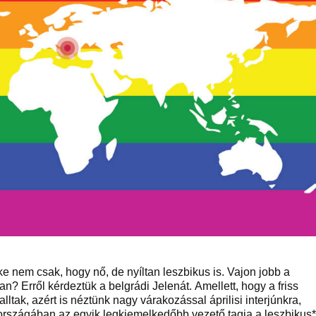
ke nem csak, hogy nő, de nyíltan leszbikus is. Vajon jobb a
? Erről kérdeztük a belgrádi Jelenát. Amellett, hogy a friss
ltak, azért is néztünk nagy várakozással áprilisi interjúnkra,
 országában az egyik legkiemelkedőbb vezető tagja a leszbikus*