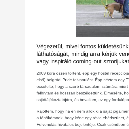
Végezetül, mivel fontos küldetésü
láthatóságát, mindig arra kérjük v
vagy inspiráló coming-out sztorijuk
2009 kora őszén történt, épp egy hostel recepciój
első) belgrádi Pride felvonulást. Épp néztem egy 
ecsetelte, hogy a szerb társadalom számára miért 
felhívtam és hosszan beszélgettünk. Elmesélte, 
sajtótájékoztatójára, és bevallom, ez egy fordulóp
Rájöttem, hogy ha én nem állok ki a saját jogaim
a főnökömnek, hogy kéne egy rövid ebédszünet, és k
Felvonulás hivatalos bejelentője. Csak csöndben ü