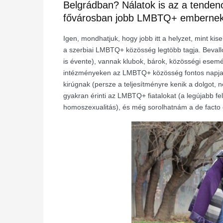
Belgrádban? Nálatok is az a tendenc
fővárosban jobb LMBTQ+ embernek l
Igen, mondhatjuk, hogy jobb itt a helyzet, mint k
a szerbiai LMBTQ+ közösség legtöbb tagja. Bevallom,
is évente), vannak klubok, bárok, közösségi esemé
intézményeken az LMBTQ+ közösség fontos napjain
kirúgnak (persze a teljesítményre kenik a dolgot, n
gyakran érinti az LMBTQ+ fiatalokat (a legújabb f
homoszexualitás), és még sorolhatnám a de facto d