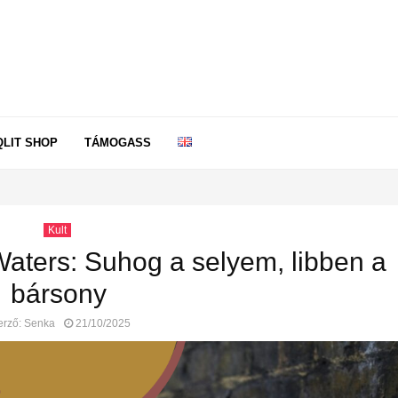
QLIT SHOP
TÁMOGASS
Kult
aters: Suhog a selyem, libben a
bársony
erző:
Senka
21/10/2025