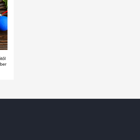
től
mber