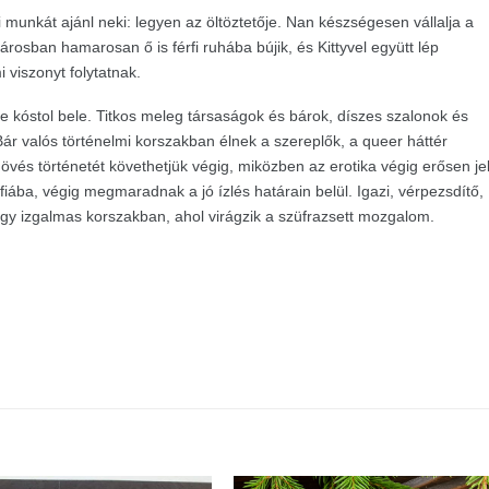
munkát ajánl neki: legyen az öltöztetője. Nan készségesen vállalja a
rosban hamarosan ő is férfi ruhába bújik, és Kittyvel együtt lép
 viszonyt folytatnak.
kóstol bele. Titkos meleg társaságok és bárok, díszes szalonok és
ár valós történelmi korszakban élnek a szereplők, a queer háttér
és történetét követhetjük végig, miközben az erotika végig erősen je
ába, végig megmaradnak a jó ízlés határain belül. Igazi, vérpezsdítő,
gy izgalmas korszakban, ahol virágzik a szüfrazsett mozgalom.