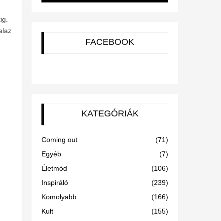
ig.
alaz
FACEBOOK
KATEGÓRIÁK
Coming out
(71)
Egyéb
(7)
Életmód
(106)
Inspiráló
(239)
Komolyabb
(166)
Kult
(155)