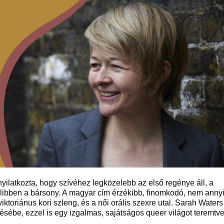
nyilatkozta, hogy szívéhez legközelebb az első regénye áll, a
 libben a bársony. A magyar cím érzékibb, finomkodó, nem anny
ktoriánus kori szleng, és a női orális szexre utal. Sarah Waters
élésébe, ezzel is egy izgalmas, sajátságos queer világot teremtve