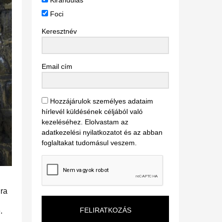
Kirándulás
Foci
Keresztnév
Email cím
Hozzájárulok személyes adataim
hírlevél küldésének céljából való
kezeléséhez. Elolvastam az
adatkezelési nyilatkozatot és az abban
foglaltakat tudomásul veszem.
ira
FELIRATKOZÁS
.