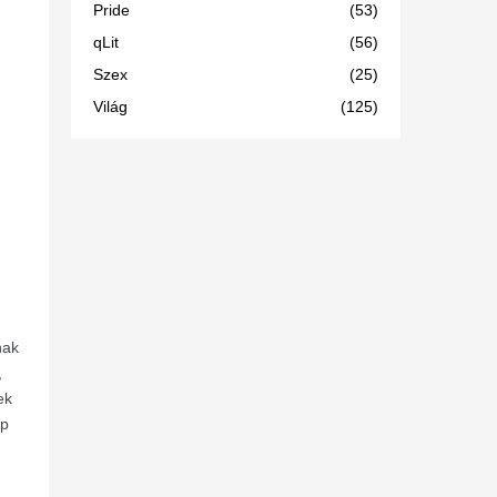
Pride
(53)
qLit
(56)
Szex
(25)
Világ
(125)
nak
,
ek
ap