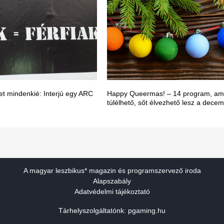
t mindenkié: Interjú egy ARC
Happy Queermas! – 14 program, ami
túlélhető, sőt élvezhető lesz a dece
A magyar leszbikus* magazin és programszervező iroda
Alapszabály
Adatvédelmi tájékoztató
Tárhelyszolgáltatónk:
pgaming.hu