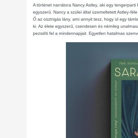
A történet narrátora Nancy Astley, aki egy tengerparti
egyszerű. Nancy a szülei által üzemeltetett Astley-fél
Ő az osztrigás lány, ami annyit tesz, hogy ül egy táml
ki. Az élete egyszerű, csendesen és némileg unalmasan
pezsdíti fel a mindennapjait. Egyetlen hatalmas szenv