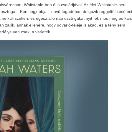
 kisvárosban, Whitstable-ben él a családjával. Az élet Whitstable-ben
e osztriga – Kent legjobbja – nevű fogadóban dolgozik reggeltől késő est
a nélküli széken, és egész álló nap osztrigákat nyit fel, mos meg és kan
 zajlik, annak ellenére, hogy udvarló-féléje is akad, ez a tény sem
edélye van csak: a varieték.