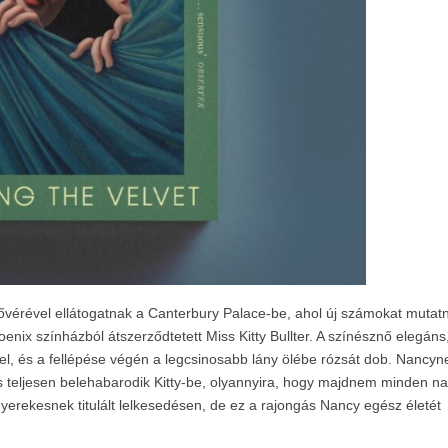
 nővérével ellátogatnak a Canterbury Palace-be, ahol új számokat mutat
enix színházból átszerződtetett Miss Kitty Bullter. A színésznő elegáns
ekel, és a fellépése végén a legcsinosabb lány ölébe rózsát dob. Nancyn
 teljesen belehabarodik Kitty-be, olyannyira, hogy majdnem minden n
yerekesnek titulált lelkesedésen, de ez a rajongás Nancy egész életét