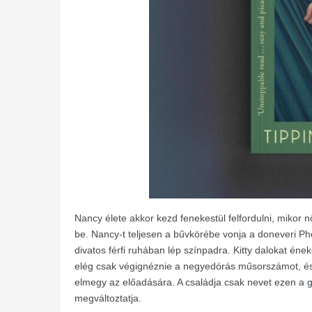
Nancy élete akkor kezd fenekestül felfordulni, mikor
be. Nancy-t teljesen a bűvkörébe vonja a doneveri Pho
divatos férfi ruhában lép színpadra. Kitty dalokat én
elég csak végignéznie a negyedórás műsorszámot, és
elmegy az előadására. A családja csak nevet ezen a g
megváltoztatja.