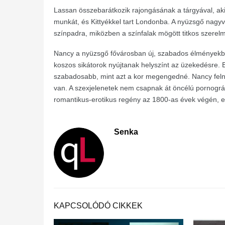
Lassan összebarátkozik rajongásának a tárgyával, aki 
munkát, és Kittyékkel tart Londonba. A nyüzsgő nagyvá
színpadra, miközben a színfalak mögött titkos szerelmi
Nancy a nyüzsgő fővárosban új, szabados élményekbe 
koszos sikátorok nyújtanak helyszínt az üzekedésre. B
szabadosabb, mint azt a kor megengedné. Nancy felnöv
van. A szexjelenetek nem csapnak át öncélú pornográfi
romantikus-erotikus regény az 1800-as évek végén, e
Senka
KAPCSOLÓDÓ CIKKEK