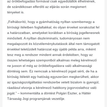
az örökbefogadási formával csak egyedülállók élhetnének,
de szándékosan elferdíti az eljárás során megismert
tényeket is.
„Felháborító, hogy a gyámhatóság nyíltan szembemegy a
bírósági ítéletben foglaltakkal, és olyan érveket sorakoztat fel
a határozatban, amelyeket korábban a bíróság jogellenesnek
minősített. A nyíltan diszkriminatív, tudományosan nem
megalapozott és közvéleménykutatások által nem támogatott
érvekkel teletűzdelt határozat egy újabb példa arra, miként
tesz meg a rendszer mindent annak érdekében, hogy az
összes lehetséges szempontból alkalmas meleg kérelmező
ne jusson el még az örökbefogadásra való alkalmassági
döntésig sem. Ez nemcsak a kérelmező jogait sérti, de ha a
bíróság ítéletét egy hatóság egyszerűen megkerülheti, akkor
az igazságszolgáltatási rendszerbe vetett bizalom is gyengül,
ráadásul elvonja a kérelmező hatékony jogorvoslathoz való
jogát.” – kommentálta a döntést Polgári Eszter, a Háttér
Társaság Jogi programjának vezetője.