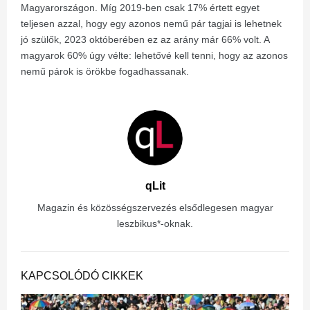
Magyarországon. Míg 2019-ben csak 17% értett egyet
teljesen azzal, hogy egy azonos nemű pár tagjai is lehetnek
jó szülők, 2023 októberében ez az arány már 66% volt. A
magyarok 60% úgy vélte: lehetővé kell tenni, hogy az azonos
nemű párok is örökbe fogadhassanak.
qLit
Magazin és közösségszervezés elsődlegesen magyar
leszbikus*-oknak.
KAPCSOLÓDÓ CIKKEK