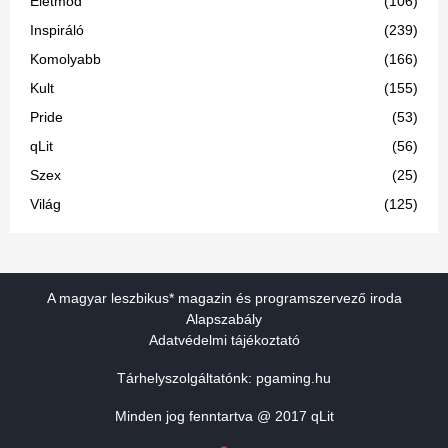
Életmód
(106)
Inspiráló
(239)
Komolyabb
(166)
Kult
(155)
Pride
(53)
qLit
(56)
Szex
(25)
Világ
(125)
A magyar leszbikus* magazin és programszervező iroda
Alapszabály
Adatvédelmi tájékoztató
Tárhelyszolgáltatónk:
pgaming.hu
Minden jog fenntartva @ 2017 qLit