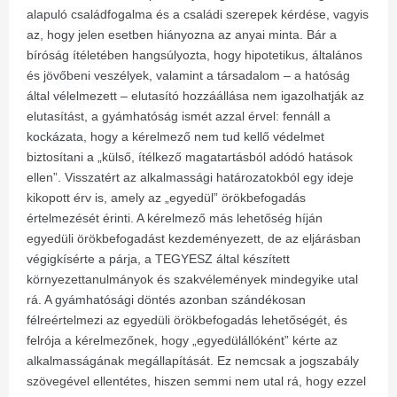
alapuló családfogalma és a családi szerepek kérdése, vagyis
az, hogy jelen esetben hiányozna az anyai minta. Bár a
bíróság ítéletében hangsúlyozta, hogy hipotetikus, általános
és jövőbeni veszélyek, valamint a társadalom – a hatóság
által vélelmezett – elutasító hozzáállása nem igazolhatják az
elutasítást, a gyámhatóság ismét azzal érvel: fennáll a
kockázata, hogy a kérelmező nem tud kellő védelmet
biztosítani a „külső, ítélkező magatartásból adódó hatások
ellen”. Visszatért az alkalmassági határozatokból egy ideje
kikopott érv is, amely az „egyedül” örökbefogadás
értelmezését érinti. A kérelmező más lehetőség híján
egyedüli örökbefogadást kezdeményezett, de az eljárásban
végigkísérte a párja, a TEGYESZ által készített
környezettanulmányok és szakvélemények mindegyike utal
rá. A gyámhatósági döntés azonban szándékosan
félreértelmezi az egyedüli örökbefogadás lehetőségét, és
felrója a kérelmezőnek, hogy „egyedülállóként” kérte az
alkalmasságának megállapítását. Ez nemcsak a jogszabály
szövegével ellentétes, hiszen semmi nem utal rá, hogy ezzel