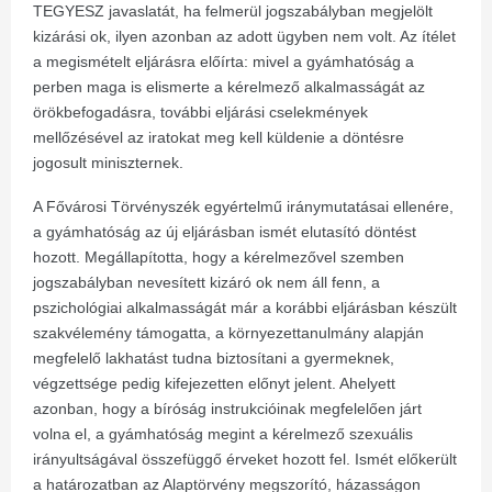
TEGYESZ javaslatát, ha felmerül jogszabályban megjelölt
kizárási ok, ilyen azonban az adott ügyben nem volt. Az ítélet
a megismételt eljárásra előírta: mivel a gyámhatóság a
perben maga is elismerte a kérelmező alkalmasságát az
örökbefogadásra, további eljárási cselekmények
mellőzésével az iratokat meg kell küldenie a döntésre
jogosult miniszternek.
A Fővárosi Törvényszék egyértelmű iránymutatásai ellenére,
a gyámhatóság az új eljárásban ismét elutasító döntést
hozott. Megállapította, hogy a kérelmezővel szemben
jogszabályban nevesített kizáró ok nem áll fenn, a
pszichológiai alkalmasságát már a korábbi eljárásban készült
szakvélemény támogatta, a környezettanulmány alapján
megfelelő lakhatást tudna biztosítani a gyermeknek,
végzettsége pedig kifejezetten előnyt jelent. Ahelyett
azonban, hogy a bíróság instrukcióinak megfelelően járt
volna el, a gyámhatóság megint a kérelmező szexuális
irányultságával összefüggő érveket hozott fel. Ismét előkerült
a határozatban az Alaptörvény megszorító, házasságon