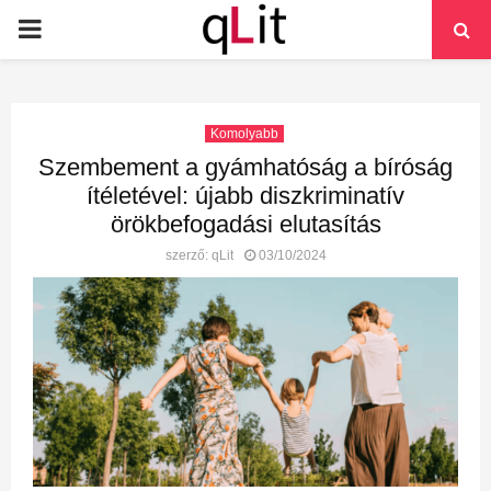
PRIMARY
MENU
Komolyabb
Szembement a gyámhatóság a bíróság
ítéletével: újabb diszkriminatív
örökbefogadási elutasítás
szerző:
qLit
03/10/2024