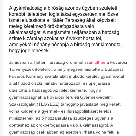
A gyámhatóság a bíróság azonos ügyben született
korábbi ítéletében foglaltakat egyszerűen mellőzve
ismét elutasította a Háttér Társaság által képviselt
meleg kérelmező örökbefogadásra való
alkalmasságát. A megismételt eljárásban a hatóság
szinte kizárólag azokat az érveket hozta fel,
amelyekről néhány hónapja a bíróság már kimondta,
hogy jogellenesek.
Júniusban a Háttér Társaság örömmel
számolt be
a Fővárosi
Törvényszék ítéletéről, amely megsemmisítette a Budapest
Főváros Kormányhivatala alatt működő kerületi gyámhivatal
által hozott diszkriminatív határozatot, és új eljárásra
utasította a hatóságot. Az ítélet kiemelte, hogy a
gyámhatóságnak a Fővárosi Területi Gyermekvédelmi
Szakszolgálat (TEGYESZ) támogató javaslatát meg kellett
volna küldenie a gyermek- és ifjúságpolitikáért felelős
miniszternek, az ő hozzájárulása szükséges ugyanis a
döntéshez az örökbefogadásra való alkalmasságról. A
gyámhatóság csak abban az esetben írhatta volna felül a