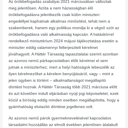
Az örökbefogadás szabályai 2021 márciusában változtak
meg jelentősen. Azóta a nem házasságban élő
örökbefogadásra jelentkezők csak külön miniszteri
engedéllyel kaphatnak alkalmas minősítést, tehát nem a
szakemberek, hanem egy politikus mondja ki a végső szót az
örökbefogadásra való alkalmasság kapcsán. A hatáskörrel
rendelkező minisztérium 2024 májusi tájékoztatása esetén a
miniszter eddig valamennyi felterjesztett kérelmet
jóváhagyott. A Háttér Társaság tapasztalatai szerint azonban
az azonos nemű párkapcsolatban élők kérelmei el sem
jutnak a miniszterhez, mert a helyi hatóságok lebeszélik az
ilyen kérelmezőket a kérelem benyújtásáról, vagy – mint a
jelen ügyben is történt – alkalmatlanságot megállapító
döntést hoznak. A Háttér Társaság több 2021 márciusa előtt
és azt követően indult eljárásban nyújt jogi képviseletet, ezek
közül a bíróság eddig minden esetben megállapította, hogy a
gyámhatóság elutasító döntése jogellenes volt.
Az azonos nemű párok gyermeknevelésével kapcsolatos
társadalmi hozzáállás az elmúlt években jelentősen átalakult