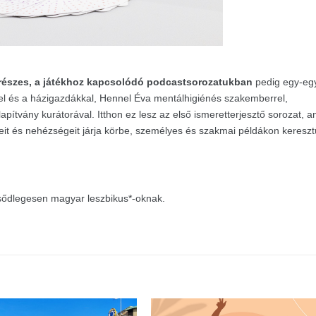
 részes, a játékhoz kapcsolódó podcastsorozatukban
pedig egy-eg
vel és a házigazdákkal, Hennel Éva mentálhigiénés szakemberrel,
lapítvány kurátorával. Itthon ez lesz az első ismeretterjesztő sorozat, a
nyeit és nehézségeit járja körbe, személyes és szakmai példákon kereszt
ődlegesen magyar leszbikus*-oknak.