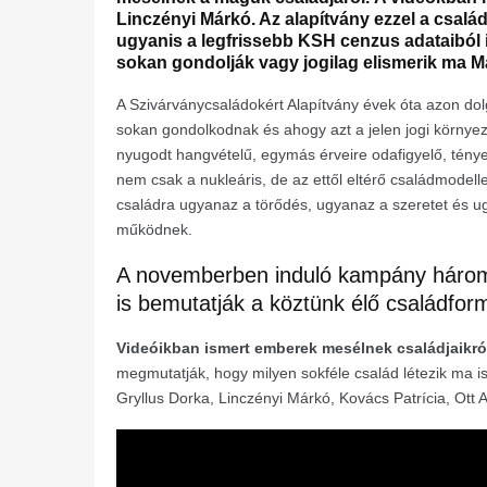
Linczényi Márkó. Az alapítvány ezzel a család
ugyanis a legfrissebb KSH cenzus adataiból i
sokan gondolják vagy jogilag elismerik ma 
A Szivárványcsaládokért Alapítvány évek óta azon do
sokan gondolkodnak és ahogy azt a jelen jogi környez
nyugodt hangvételű, egymás érveire odafigyelő, ténye
nem csak a nukleáris, de az ettől eltérő családmode
családra ugyanaz a törődés, ugyanaz a szeretet és ug
működnek.
A novemberben induló kampány három r
is bemutatják a köztünk élő családfor
Videóikban ismert emberek mesélnek családjaikról 
megmutatják, hogy milyen sokféle család létezik ma is
Gryllus Dorka, Linczényi Márkó, Kovács Patrícia, Ott 