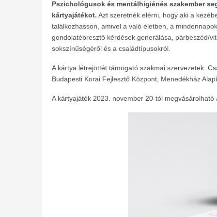
Pszichológusok és mentálhigiénés szakember segí
kártyajátékot.
Azt szeretnék elérni, hogy aki a kezébe
találkozhasson, amivel a való életben, a mindennapok
gondolatébresztő kérdések generálása, párbeszéd/vita 
sokszínűségéről és a családtípusokról.
A kártya létrejöttét támogató szakmai szervezetek: 
Budapesti Korai Fejlesztő Központ, Menedékház Alapí
A kártyajáték 2023. november 20-tól megvásárolható 