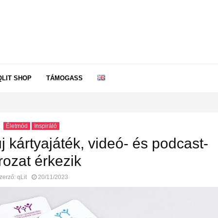
QLIT SHOP
TÁMOGASS
Életmód
Inspiráló
j kártyajáték, videó- és podcast-
rozat érkezik
zerző:
qLit
20/11/2023