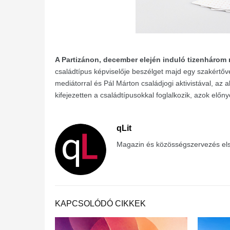
A Partizánon, december elején induló tizenhárom
családtípus képviselője beszélget majd egy szakértő
mediátorral és Pál Márton családjogi aktivistával, az a
kifejezetten a családtípusokkal foglalkozik, azok elő
qLit
Magazin és közösségszervezés els
KAPCSOLÓDÓ CIKKEK