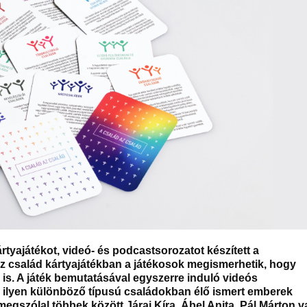
yajátékot, videó- és podcastsorozatot készített a
az család kártyajátékban a játékosok megismerhetik, hogy
is. A játék bemutatásával egyszerre induló videós
ilyen különböző típusú családokban élő ismert emberek
gszólal többek között Járai Kíra, Ábel Anita, Pál Márton 