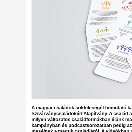
A magyar családok sokféleségét bemutató kárt
Szivárványcsaládokért Alapítvány. A család 
milyen változatos családformákban élünk ma 
kampányban és podcastsorozatban pedig az 
mesélnek a maguk családjáról. A videókban me