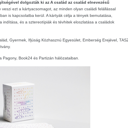
tségével dolgozták ki az A család az család elnevezésű
 veszi ezt a kártyacsomagot, az minden olyan családi felállással
ban is kapcsolatba kerül. A kártyák célja a tények bemutatása,
indítása, és a sztereotípiák és tévhitek eloszlatása a családok
Család, Gyermek, Ifjúság Közhasznú Egyesület, Emberség Erejével, TAS
tvány.
a Pagony, Book24 és Partizán hálózataiban.