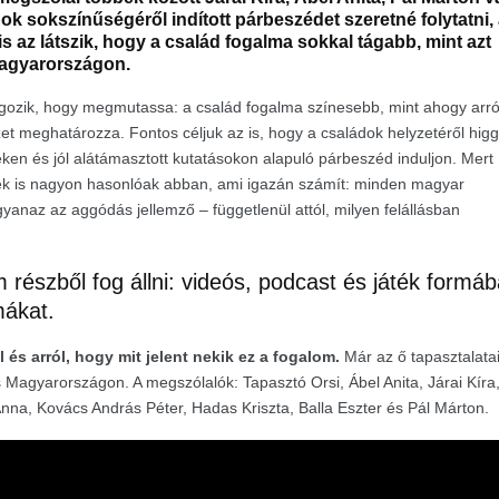
ok sokszínűségéről indított párbeszédet szeretné folytatni,
s az látszik, hogy a család fogalma sokkal tágabb, mint azt
Magyarországon.
lgozik, hogy megmutassa: a család fogalma színesebb, mint ahogy arró
et meghatározza. Fontos céljuk az is, hogy a családok helyzetéről higg
ken és jól alátámasztott kutatásokon alapuló párbeszéd induljon. Mert
llek is nagyon hasonlóak abban, ami igazán számít: minden magyar
yanaz az aggódás jellemző – függetlenül attól, milyen felállásban
észből fog állni: videós, podcast és játék formá
mákat.
és arról, hogy mit jelent nekik ez a fogalom.
Már az ő tapasztalatai
 Magyarországon. A megszólalók: Tapasztó Orsi, Ábel Anita, Járai Kíra
Anna, Kovács András Péter, Hadas Kriszta, Balla Eszter és Pál Márton.