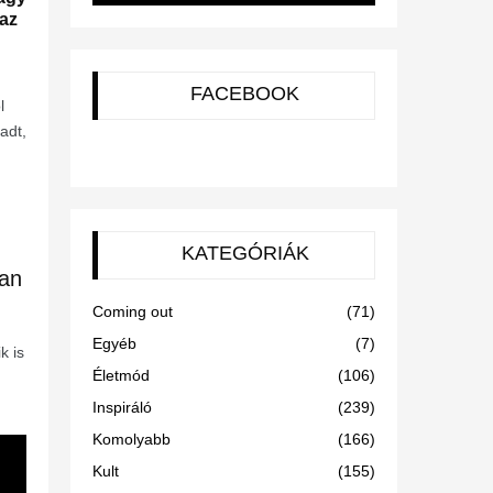
 az
FACEBOOK
l
adt,
KATEGÓRIÁK
ban
Coming out
(71)
Egyéb
(7)
k is
Életmód
(106)
,
Inspiráló
(239)
Komolyabb
(166)
Kult
(155)