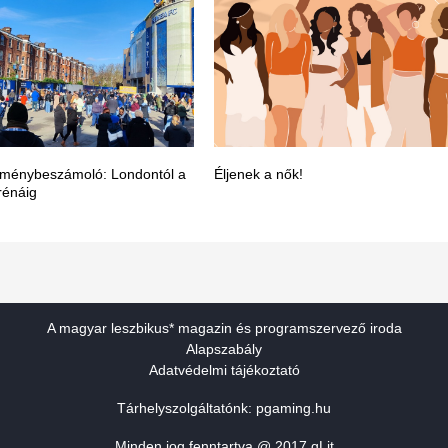
élménybeszámoló: Londontól a
Éljenek a nők!
rénáig
A magyar leszbikus* magazin és programszervező iroda
Alapszabály
Adatvédelmi tájékoztató
Tárhelyszolgáltatónk:
pgaming.hu
Minden jog fenntartva @ 2017 qLit