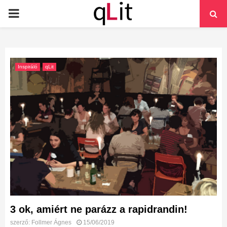
PRIMARY
MENU
Inspiráló
qLit
3 ok, amiért ne parázz a rapidrandin!
szerző:
Follmer Ágnes
15/06/2019