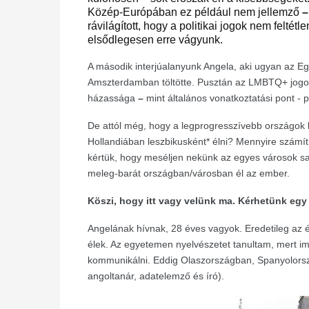
Közép-Európában ez például nem jellemző
–
rávilágított, hogy a politikai jogok nem feltét
elsődlegesen erre vágyunk.
A második interjúalanyunk Angela, aki ugyan az Egy
Amszterdamban töltötte. Pusztán az LMBTQ+ jogo
házassága
–
mint általános vonatkoztatási pont - 
De attól még, hogy a legprogresszívebb országok
Hollandiában leszbikusként* élni? Mennyire számít
kértük, hogy meséljen nekünk az egyes városok saj
meleg-barát országban/városban él az ember.
Köszi, hogy itt vagy velünk ma. Kérhetünk eg
Angelának hívnak, 28 éves vagyok. Eredetileg az 
élek. Az egyetemen nyelvészetet tanultam, mert im
kommunikálni. Eddig Olaszországban, Spanyolorszá
angoltanár, adatelemző és író).