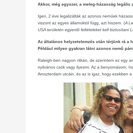
Akkor, még egyszer, a meleg-házasság legális
Igen, 2 éve legalizálták az azonos neműek házassá
viszont az egyes államoktól függ, azt hiszem. (
A Le
USA területén egyenlő feltételeket kell biztosíta
Az általános helyzetelemzés után térjünk rá a h
Például milyen gyakran látni azonos nemű pár
Raleigh-ben nagyon ritkán, de szerintem ez egy am
nyilvános csók vagy ilyesmi. Az a benyomásom, h
Amszterdam utcáin, és az is igaz, hogy ezekben a