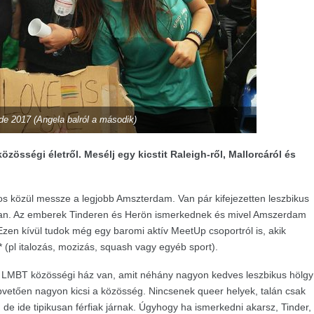
ide 2017 (Angela balról a második)
zösségi életről. Mesélj egy kicstit Raleigh-ről, Mallorcáról és
áros közül messze a legjobb Amszterdam. Van pár kifejezetten leszbikus
s van. Az emberek Tinderen és Herön ismerkednek és mivel Amszerdam
Ezen kívül tudok még egy baromi aktív MeetUp csoportról is, akik
(pl italozás, mozizás, squash vagy egyéb sport).
y LMBT közösségi ház van, amit néhány nagyon kedves leszbikus hölgy
vetően nagyon kicsi a közösség. Nincsenek queer helyek, talán csak
de ide tipikusan férfiak járnak. Úgyhogy ha ismerkedni akarsz, Tinder,