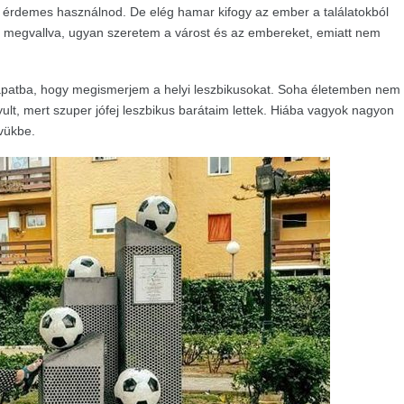
 érdemes használnod. De elég hamar kifogy az ember a találatokból
zat megvallva, ugyan szeretem a várost és az embereket, emiatt nem
patba, hogy megismerjem a helyi leszbikusokat. Soha életemben nem
t, mert szuper jófej leszbikus barátaim lettek. Hiába vagyok nagyon
vükbe.