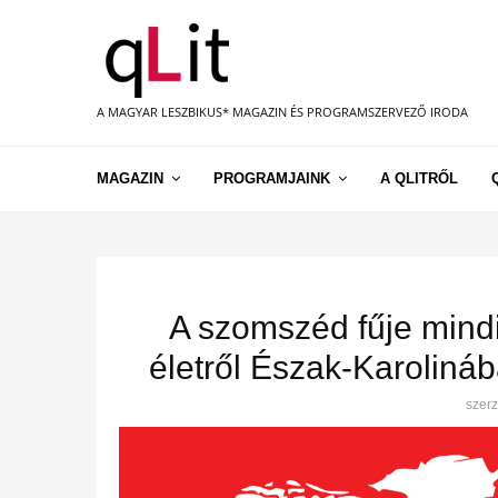
A MAGYAR LESZBIKUS* MAGAZIN ÉS PROGRAMSZERVEZŐ IRODA
MAGAZIN
PROGRAMJAINK
A QLITRŐL
A szomszéd fűje mindi
életről Észak-Karolin
szer