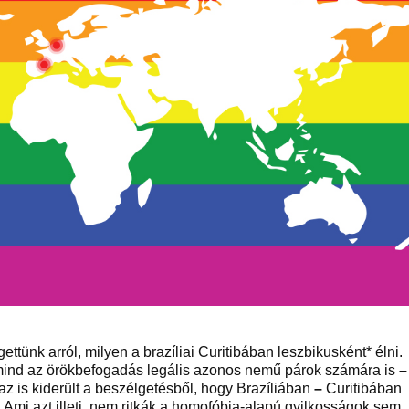
tünk arról, milyen a brazíliai Curitibában leszbikusként* élni.
mind az örökbefogadás legális azonos nemű párok számára is
–
az is kiderült a beszélgetésből, hogy Brazíliában
–
Curitibában
 Ami azt illeti, nem ritkák a homofóbia-alapú gyilkosságok sem.