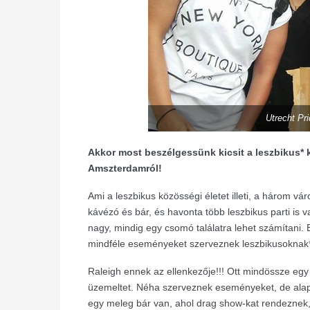
Utrecht Pr
Akkor most beszélgessünk kicsit a leszbikus* kö
Amszterdamról!
Ami a leszbikus közösségi életet illeti, a három v
kávézó és bár, és havonta több leszbikus parti i
nagy, mindig egy csomó találatra lehet számítani. 
mindféle eseményeket szerveznek leszbikusoknak* 
Raleigh ennek az ellenkezője!!! Ott mindössze eg
üzemeltet. Néha szerveznek eseményeket, de alap
egy meleg bár van, ahol drag show-kat rendeznek, 