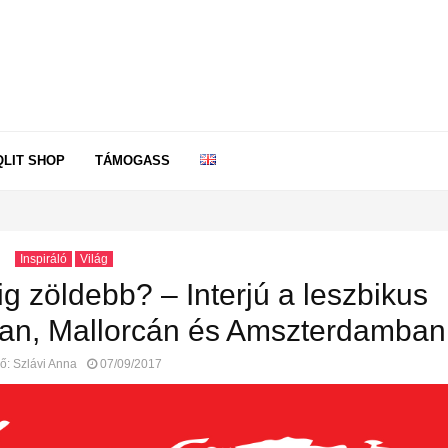
QLIT SHOP
TÁMOGASS
Inspiráló
Világ
g zöldebb? – Interjú a leszbikus
ában, Mallorcán és Amszterdamban
ző:
Szlávi Anna
07/09/2017