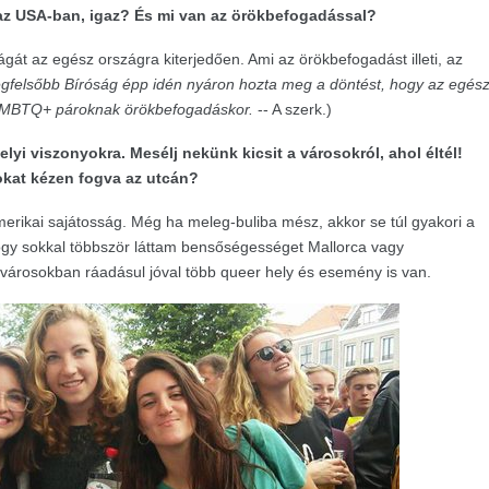
 az USA-ban, igaz? És mi van az örökbefogadással?
gát az egész országra kiterjedően. Ami az örökbefogadást illeti, az
gfelsőbb Bíróság épp idén nyáron hozta meg a döntést, hogy az egés
ni LMBTQ+ pároknak örökbefogadáskor.
-- A szerk.)
elyi viszonyokra. Mesélj nekünk kicsit a városokról, ahol éltél!
okat kézen fogva az utcán?
erikai sajátosság. Még ha meleg-buliba mész, akkor se túl gyakori a
ogy sokkal többször láttam bensőségességet Mallorca vagy
 városokban ráadásul jóval több queer hely és esemény is van.