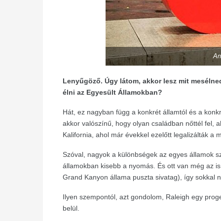
An
Lenyűgöző. Úgy látom, akkor lesz mit mesélne
élni az Egyesült Államokban?
Hát, ez nagyban függ a konkrét államtól és a konkr
akkor valószínű, hogy olyan családban nőttél fel, 
Kalifornia, ahol már évekkel ezelőtt legalizálták a
Szóval, nagyok a különbségek az egyes államok szi
államokban kisebb a nyomás. És ott van még az is, 
Grand Kanyon állama puszta sivatag), így sokkal
Ilyen szempontól, azt gondolom, Raleigh egy prog
belül.