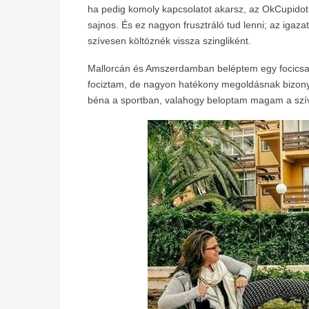
ha pedig komoly kapcsolatot akarsz, az OkCupidot
sajnos. És ez nagyon frusztráló tud lenni; az iga
szívesen költöznék vissza szingliként.
Mallorcán és Amszerdamban beléptem egy focicsa
fociztam, de nagyon hatékony megoldásnak bizonyul
béna a sportban, valahogy beloptam magam a szí