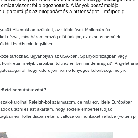
emiatt viszont fellélegezhetünk. A lányok beszámolója
lenül garantálják az elfogadást és a biztonságot
–
márpedig
esült Államokban született, az utóbbi éveit Mallorcán és
kat nézve, mindhárom ország előttünk jár; az azonos neműek
például legális mindegyikben.
 közé tartoznak, ugyanolyan az USA-ban, Spanyolországban vagy
, konkrétan melyik városban tölti az ember mindennapjait? Angelát arr
átosságairól, hogy kiderüljön, van-e lényeges különbség, melyik
y rövid bemutatkozást?
észak-karolinai Raleigh-ból származom, de már egy ideje Európában
ádok utazni és azt akartam, hogy sokféle emberrel tudjak
gban és Hollandiában éltem, változatos munkákat vállalva (voltam pl.