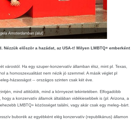
gela Amsterdamban (alul)
d. Nézzük először a hazádat, az USA-t! Milyen LMBTQ+ emberként
ét várostól. Ha egy szuper-konzervatív államban élsz, mint pl. Texas,
ahol a homoszexualitást nem nézik jó szemmel. A másik véglet pl
 meleg-házasságot -- országos szinten csak két éve.
ntjén, mind attitűdök, mind a környezet tekintetében. Elfogadóbb
hogy a konzervatív államok általában vidékiesebbek is (pl. Arizona, a
 nehezebb LMBTQ+ közösséget találni, vagy akár csak egy meleg–bárt.
esszív buborék az egyébként elég konzervatív (republikánus) államon