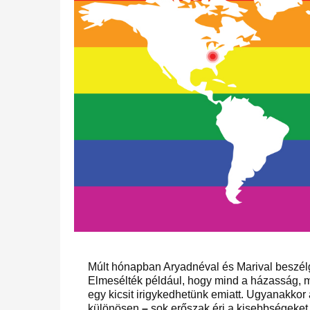
Múlt hónapban Aryadnéval és Marival beszélget
Elmesélték például, hogy mind a házasság, 
egy kicsit irigykedhetünk emiatt. Ugyanakkor 
különösen
–
sok erőszak éri a kisebbségeket.