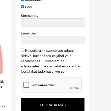
Kirándulás
Foci
Keresztnév
Email cím
Hozzájárulok személyes adataim
hírlevél küldésének céljából való
kezeléséhez. Elolvastam az
adatkezelési nyilatkozatot és az abban
foglaltakat tudomásul veszem.
őt,
ba
FELIRATKOZÁS
t és