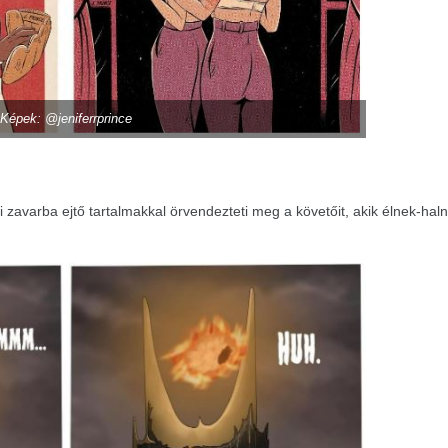
Képek: @jeniferrprince
 zavarba ejtő tartalmakkal örvendezteti meg a követőit, akik élnek-hal