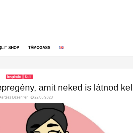
QLIT SHOP
TÁMOGASS
Inspiráló
Kult
regény, amit neked is látnod kel
Kertész Dzsenifer
22/05/2023