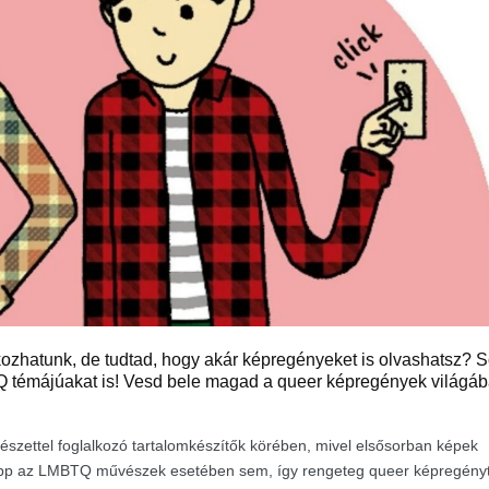
kozhatunk, de tudtad, hogy akár képregényeket is olvashatsz? S
témájúakat is! Vesd bele magad a queer képregények világá
vészettel foglalkozó tartalomkészítők körében, mivel elsősorban képek
épp az LMBTQ művészek esetében sem, így rengeteg queer képregény