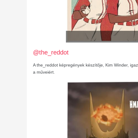
@the_reddot
A the_reddot képregények készítője, Kim Winder, igazi
a műveiért.