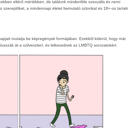
zekben eltérő mértékben, de találunk mindenféle szexuális és nemi
ú szereplőket, a mindennapi életet bemutató sztorikat és 18+-os tartal
napjait mutatja be képregények formájában. Ezekből kiderül, hogy már
lusszák át a szilvesztert, és lelkesednek az LMBTQ sorozatokért.