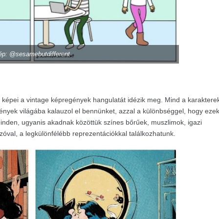
ép: @sesamebutdifferent
nek képei a vintage képregények hangulatát idézik meg. Mind a karaktere
gények világába kalauzol el bennünket, azzal a különbséggel, hogy eze
inden, ugyanis akadnak közöttük színes bőrűek, muszlimok, igazi
zóval, a legkülönfélébb reprezentációkkal találkozhatunk.