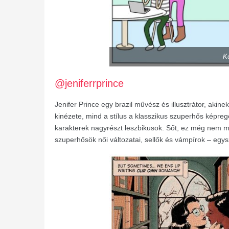
K
@jeniferrprince
Jenifer Prince egy brazil művész és illusztrátor, aki
kinézete, mind a stílus a klasszikus szuperhős képre
karakterek nagyrészt leszbikusok. Sőt, ez még nem m
szuperhősök női változatai, sellők és vámpírok – egys