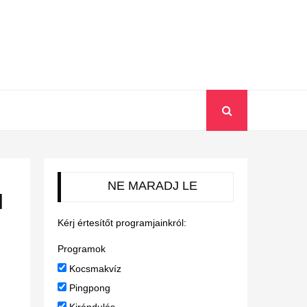
NE MARADJ LE
l
Kérj értesítőt programjainkról:
Programok
Kocsmakvíz
Pingpong