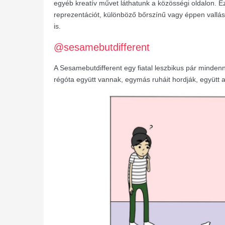
egyéb kreatív művet láthatunk a közösségi oldalon. E
reprezentációt, különböző bőrszínű vagy éppen vallás
is.
@sesamebutdifferent
A Sesamebutdifferent egy fiatal leszbikus pár minden
régóta együtt vannak, egymás ruháit hordják, együtt a