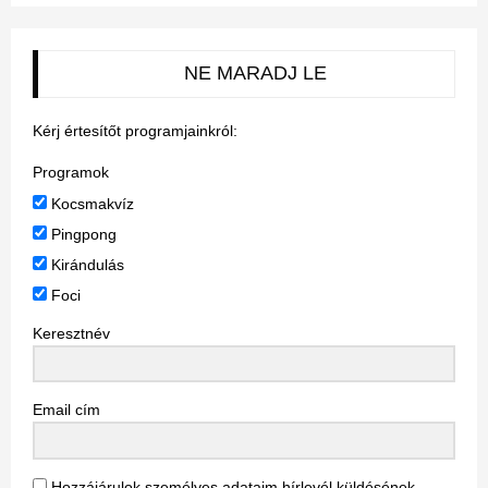
NE MARADJ LE
Kérj értesítőt programjainkról:
Programok
Kocsmakvíz
Pingpong
Kirándulás
Foci
Keresztnév
Email cím
Hozzájárulok személyes adataim hírlevél küldésének