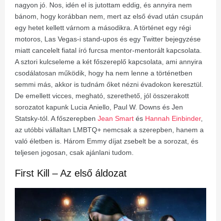
nagyon jó. Nos, idén el is jutottam eddig, és annyira nem
bánom, hogy korábban nem, mert az első évad után csupán
egy hetet kellett várnom a másodikra. A történet egy régi
motoros, Las Vegas-i stand-upos és egy Twitter bejegyzése
miatt cancelelt fiatal író furcsa mentor-mentorált kapcsolata.
A sztori kulcseleme a két főszereplő kapcsolata, ami annyira
csodálatosan működik, hogy ha nem lenne a történetben
semmi más, akkor is tudnám őket nézni évadokon keresztül.
De emellett vicces, megható, szerethető, jól összerakott
sorozatot kapunk Lucia Aniello, Paul W. Downs és Jen
Statsky-tól. A főszerepben
Jean Smart
és
Hannah Einbinder
,
az utóbbi vállaltan LMBTQ+ nemcsak a szerepben, hanem a
való életben is. Három Emmy díjat zsebelt be a sorozat, és
teljesen jogosan, csak ajánlani tudom.
First Kill – Az első áldozat