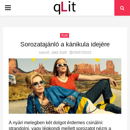
PRIMARY
MENU
Kult
Sorozatajánló a kánikula idejére
szerző:
Jákli Zsófi
05/07/2022
A nyári melegben két dolgot érdemes csinálni:
strandolni, vagy légkondi mellett sorozatot nézni a