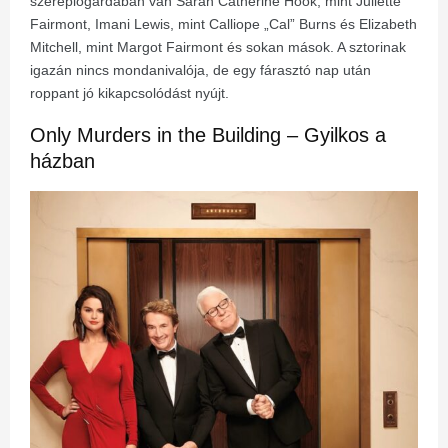
szereplőgárdában van Sarah Catherine Hook, mint Juliette
Fairmont, Imani Lewis, mint Calliope „Cal” Burns és Elizabeth
Mitchell, mint Margot Fairmont és sokan mások. A sztorinak
igazán nincs mondanivalója, de egy fárasztó nap után
roppant jó kikapcsolódást nyújt.
Only Murders in the Building – Gyilkos a
házban