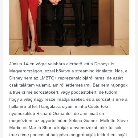
Június 14-én végre valahára elérhető lett a Disney+ is
Magyarországon, ezzel bővítve a streaming kínálatot. Nos, a
Disney nem az LMBTQ+ reprezentációjáról híres, de azért
csak találtam valamit, amiről érdemes írni. Bár nem rajongok
a true crime sorozatokért, vagy podcastokért, de tudom,
hogy a világ nagy része imádja ezeket, és a sorozat is erre a
hullámra ül fel. Hangulatra olyan, mint a Csütörtöki
nyomozóklub Richard Osmantól, de ami miatt én
megnéztem, az egyértelműen Selena Gomez. Mellette Steve
Martin és Martin Short alkotják a nyomozókat, akik túl sok
true crime podcastot hallgatva megpróbálják felderíteni saját