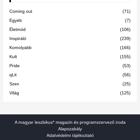
Coming out
(71)
Egyéb
(7)
Életmód
(106)
Inspiráló
(239)
Komolyabb
(166)
Kult
(155)
Pride
(53)
qLit
(56)
Szex
(25)
Világ
(125)
A magyar leszbikus* magazin és programszervező iroda
Alapszabály
Adatvédelmi tájékoztató