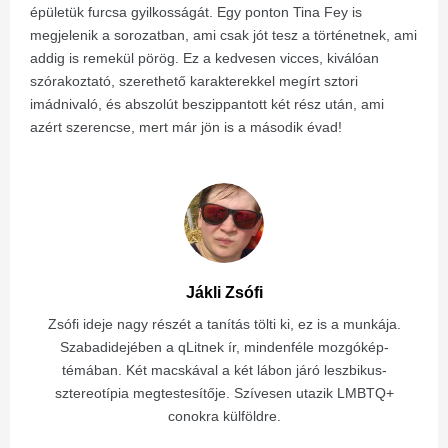
épületük furcsa gyilkosságát. Egy ponton Tina Fey is
megjelenik a sorozatban, ami csak jót tesz a történetnek, ami
addig is remekül pörög. Ez a kedvesen vicces, kiválóan
szórakoztató, szerethető karakterekkel megírt sztori
imádnivaló, és abszolút beszippantott két rész után, ami
azért szerencse, mert már jön is a második évad!
Jákli Zsófi
Zsófi ideje nagy részét a tanítás tölti ki, ez is a munkája.
Szabadidejében a qLitnek ír, mindenféle mozgókép-
témában. Két macskával a két lábon járó leszbikus-
sztereotípia megtestesítője. Szívesen utazik LMBTQ+
conokra külföldre.