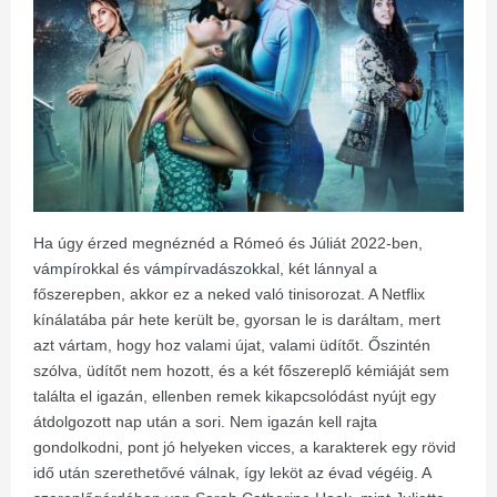
Ha úgy érzed megnéznéd a Rómeó és Júliát 2022-ben,
vámpírokkal és vámpírvadászokkal, két lánnyal a
főszerepben, akkor ez a neked való tinisorozat. A Netflix
kínálatába pár hete került be, gyorsan le is daráltam, mert
azt vártam, hogy hoz valami újat, valami üdítőt. Őszintén
szólva, üdítőt nem hozott, és a két főszereplő kémiáját sem
találta el igazán, ellenben remek kikapcsolódást nyújt egy
átdolgozott nap után a sori. Nem igazán kell rajta
gondolkodni, pont jó helyeken vicces, a karakterek egy rövid
idő után szerethetővé válnak, így leköt az évad végéig. A