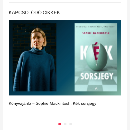
KAPCSOLÓDÓ CIKKEK
Könyvajánló – Sophie Mackintosh: Kék sorsjegy
A