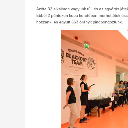
Azóta 32 alkalmon vagyunk túl, és az egyórás játék
Ebből 2 pénteken kupa keretében mérhettétek öss
hozzánk, és együtt 663 órányit pingpongoztunk.