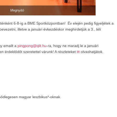
Megnyitó
sténként 6-8-ig a BME Sportközpontban! Év elején pedig figyeljétek a
evezetni, illetve a januári évkezdéskor meghirdetjük a 3., téli
gy emailt a
pingpong@qlit.hu
-ra, hogy ne maradj le a januári
n érdeklődőt szeretettel várunk! A részleteket
itt
olvashatjátok.
ődlegesen magyar leszbikus*-oknak.