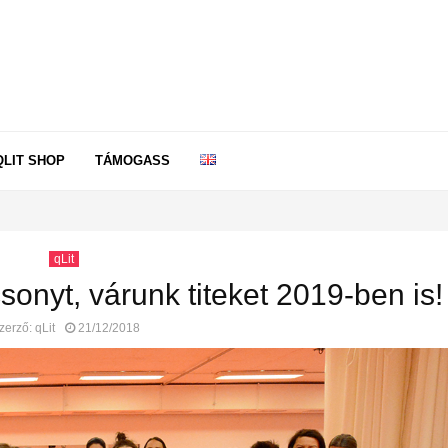
QLIT SHOP
TÁMOGASS
qLit
onyt, várunk titeket 2019-ben is!
zerző:
qLit
21/12/2018