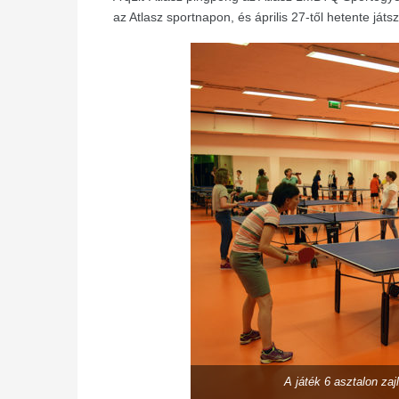
az Atlasz sportnapon, és április 27-től hetente já
A játék 6 asztalon za