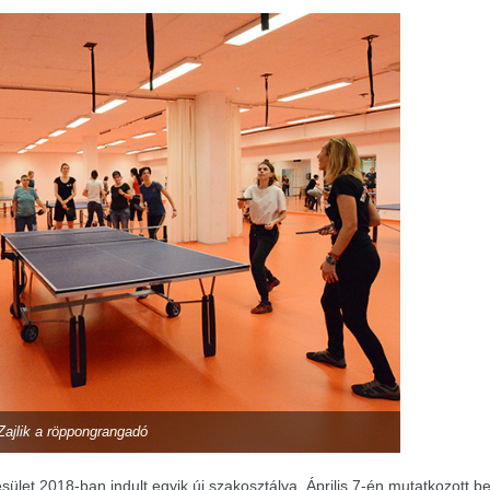
Zajlik a röppongrangadó
let 2018-ban indult egyik új szakosztálya. Április 7-én mutatkozott b