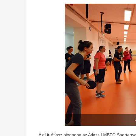
A qLit-Atlasz pingpong az Atlasz LMBTQ Sportegyesü