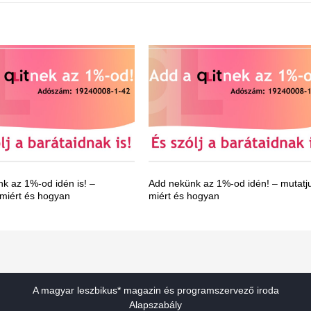
k az 1%-od idén is! –
Add nekünk az 1%-od idén! – mutatj
 miért és hogyan
miért és hogyan
A magyar leszbikus* magazin és programszervező iroda
Alapszabály