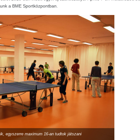
tszunk a BME Sportközpontban.
jlik, egyszerre maximum 16-an tudtok játszani