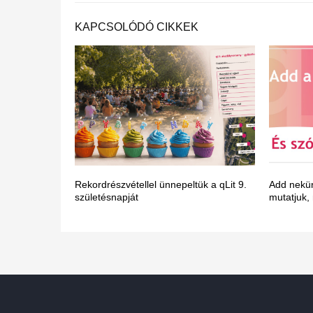
KAPCSOLÓDÓ CIKKEK
Rekordrészvétellel ünnepeltük a qLit 9.
Add nekün
születésnapját
mutatjuk,