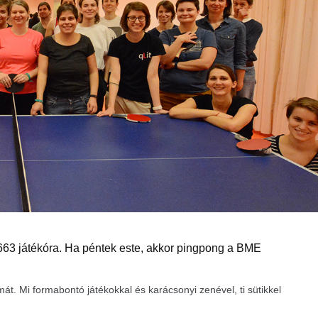
663 játékóra. Ha péntek este, akkor pingpong a BME
át. Mi formabontó játékokkal és karácsonyi zenével, ti sütikkel