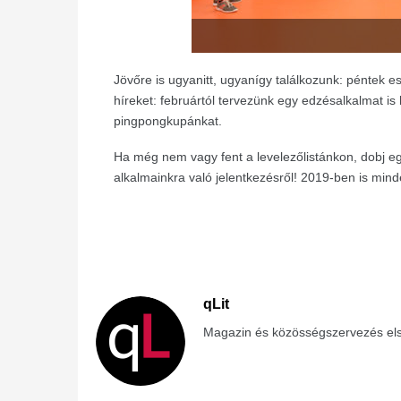
Jövőre is ugyanitt, ugyanígy találkozunk: péntek e
híreket: februártól tervezünk egy edzésalkalmat is b
pingpongkupánkat.
Ha még nem vagy fent a levelezőlistánkon, dobj e
alkalmainkra való jelentkezésről!
2019-ben is minde
qLit
Magazin és közösségszervezés els