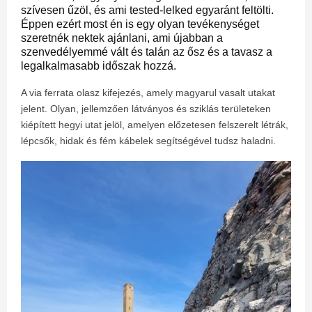
szívesen űzöl, és ami tested-lelked egyaránt feltölti.
Éppen ezért most én is egy olyan tevékenységet
szeretnék nektek ajánlani, ami újabban a
szenvedélyemmé vált és talán az ősz és a tavasz a
legalkalmasabb időszak hozzá.
A via ferrata olasz kifejezés, amely magyarul vasalt utakat
jelent. Olyan, jellemzően látványos és sziklás területeken
kiépített hegyi utat jelöl, amelyen előzetesen felszerelt létrák,
lépcsők, hidak és fém kábelek segítségével tudsz haladni.