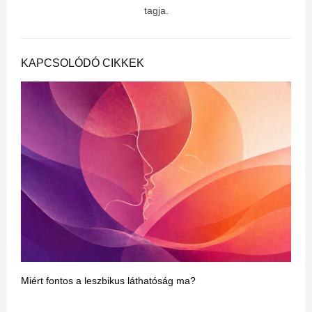
tagja.
KAPCSOLÓDÓ CIKKEK
Miért fontos a leszbikus láthatóság ma?
N