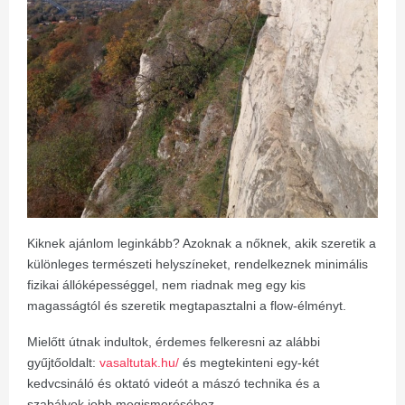
Kiknek ajánlom leginkább? Azoknak a nőknek, akik szeretik a
különleges természeti helyszíneket, rendelkeznek minimális
fizikai állóképességgel, nem riadnak meg egy kis
magasságtól és szeretik megtapasztalni a flow-élményt.
Mielőtt útnak indultok, érdemes felkeresni az alábbi
gyűjtőoldalt:
vasaltutak.hu/
és megtekinteni egy-két
kedvcsináló és oktató videót a mászó technika és a
szabályok jobb megismeréséhez.