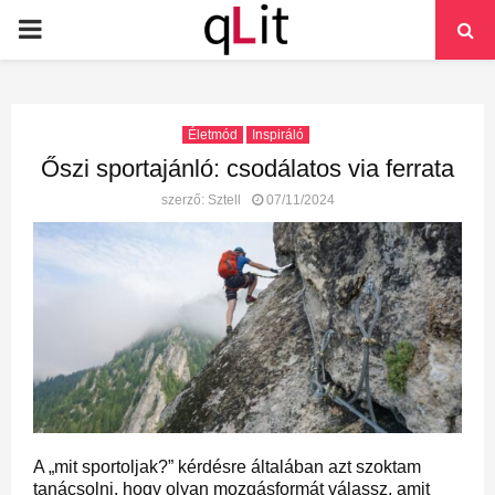
PRIMARY
MENU
Életmód
Inspiráló
Őszi sportajánló: csodálatos via ferrata
szerző:
Sztell
07/11/2024
A „mit sportoljak?” kérdésre általában azt szoktam
tanácsolni, hogy olyan mozgásformát válassz, amit