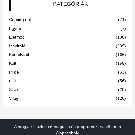
KATEGÓRIÁK
Coming out
(71)
Egyéb
(7)
Életmód
(106)
Inspiráló
(239)
Komolyabb
(166)
Kult
(155)
Pride
(53)
qLit
(56)
Szex
(25)
Világ
(125)
A magyar leszbikus* magazin és programszervező iroda
Alapszabály