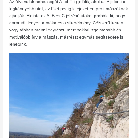
Az útvonalak nehézségét A-tól F-ig jelölik, ahol az A jelenti a
legkönnyebb utat, az F-et pedig kifejezetten profi mászóknak
ajánlják. Eleinte az A, B és C jelzésű utakat próbáld ki, hogy
garantált legyen a móka és a sikerélmény. Célszerű ketten
vagy többen menni egyrészt, mert sokkal izgalmasabb és
motiválóbb így a mászás, másrészt egymás segítségére is
lehetünk.