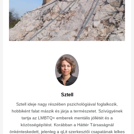
Sztell
Sztell ideje nagy részében pszichológiával foglalkozik,
hobbiként falat mászik és járja a természetet. Szívügyének
tartja az LMBTQ+ emberek mentális jóllétét és a
közösségépítést. Korábban a Háttér Társaságnál
önkénteskedett, jelenleg a qLit szerkesztői csapatának lelkes