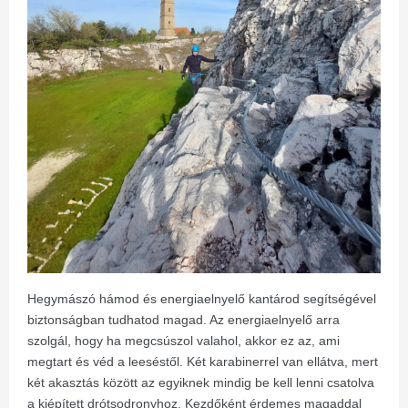
Hegymászó hámod és energiaelnyelő kantárod segítségével
biztonságban tudhatod magad. Az energiaelnyelő arra
szolgál, hogy ha megcsúszol valahol, akkor ez az, ami
megtart és véd a leeséstől. Két karabinerrel van ellátva, mert
két akasztás között az egyiknek mindig be kell lenni csatolva
a kiépített drótsodronyhoz. Kezdőként érdemes magaddal