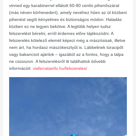
vinned egy karabinerrel ellátott 60-80 centis pihenőszárat
(más néven körhevedert), amely nevéhez hűen az út közbeni
pihenést segíti kényelmes és biztonságos módon. Haladás
közben ez ne legyen bekötve. A legtöbb helyen tudsz
felszerelést bérelni, erről érdemes előre tájékozódni. A
felszerelés kötelező elemét képezi még a mászósisak, illetve
nem árt, ha hordasz
mászókesztyűt is. Lábbelinek túracipőt
vagy bakancsot ajánlok – igazából az a fontos, hogy a talpa
ne csússzon.
A felszerelésről itt találhattok bővebb
információt:
viaferratainfo.hu/felszereles/