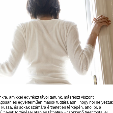
a, amikkel egyrészt távol tartunk, másrészt viszont
ágosan és egyértelműen mások tudtára adni, hogy hol helyeztük
kusza, és sokak számára érthetetlen térképén, ahol pl. a
 évek történései alapján láthatjuk - csökkenő teret foglal el.