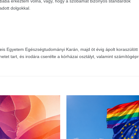
obába érkeztem volna, vagy, hogy a szobámat bizonyos standardok
adott dolgokkal.
eis Egyetem Egészségtudományi Karán, majd öt évig ápolt koraszülött
netet tart, és irodára cserélte a kórházai osztályt, valamint számítógép