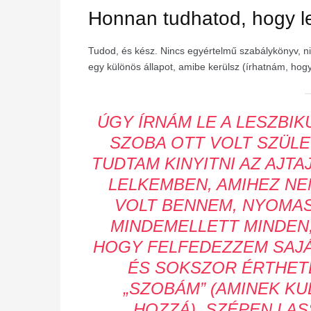
Honnan tudhatod, hogy l
Tudod, és kész. Nincs egyértelmű szabálykönyv, ni
egy különös állapot, amibe kerülsz (írhatnám, hogy
ÚGY ÍRNÁM LE A LESZBIK
SZOBA OTT VOLT SZÜL
TUDTAM KINYITNI AZ AJTA
LELKEMBEN, AMIHEZ NE
VOLT BENNEM, NYOMAS
MINDEMELLETT MINDEN
HOGY FELFEDEZZEM SAJÁ
ÉS SOKSZOR ÉRTHETE
„SZOBÁM” (AMINEK K
HOZZÁ), SZÉPEN LAS