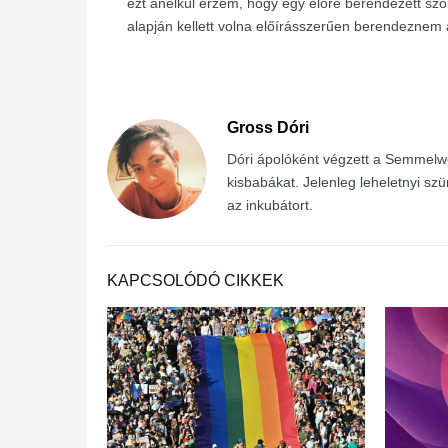
ezt anélkül érzem, hogy egy előre berendezett sz
alapján kellett volna előírásszerűen berendeznem 
Gross Dóri
Dóri ápolóként végzett a Semmelw
kisbabákat. Jelenleg leheletnyi szü
az inkubátort.
KAPCSOLÓDÓ CIKKEK