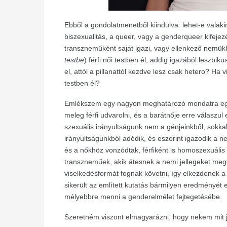
Ebből a gondolatmenetből kiindulva: lehet-e valak
biszexualitás, a queer, vagy a genderqueer kifejezé
transzneműként saját igazi, vagy ellenkező nem
testbe
) férfi női testben él, addig igazából leszbik
el, attól a pillanattól kezdve lesz csak hetero? Ha 
testben él?
Emlékszem egy nagyon meghatározó mondatra egy 
meleg férfi udvarolni, és a barátnője erre válaszul
szexuális irányultságunk nem a génjeinkből, sokkal 
irányultságunkból adódik, és eszerint igazodik a ne
és a nőkhöz vonzódtak, férfiként is homoszexuális
transzneműek, akik átesnek a nemi jellegeket meg
viselkedésformát fognak követni, így elkezdenek
sikerült az említett kutatás bármilyen eredményé
mélyebbre menni a genderelmélet fejtegetésébe.
Szeretném viszont elmagyarázni, hogy nekem mit je