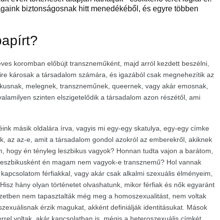
gságaink biztonságosnak hitt menedékéből, és egyre többen
papírt?
es koromban előbújt transzneműként, majd arról kezdett beszélni,
ire károsak a társadalom számára, és igazából csak megnehezítik az
leszbikusnak, melegnek, transzneműnek, queernek, vagy akár emosnak,
 valamilyen szinten elszigetelődik a társadalom azon részétől, ami
ink másik oldalára írva, vagyis mi egy-egy skatulya, egy-egy címke
, az az-e, amit a társadalom gondol azokról az emberekről, akiknek
 hogy én tényleg leszbikus vagyok? Honnan tudta vajon a barátom,
leszbikusként én magam nem vagyok-e transznemű? Hol vannak
kapcsolatom férfiakkal, vagy akár csak alkalmi szexuális élményeim,
Hisz hány olyan történetet olvashatunk, mikor férfiak és nők egyaránt
yzetben nem tapasztalták még meg a homoszexualitást, nem voltak
exuálisnak érzik magukat, akként definiálják identitásukat. Mások
el voltak, akár kapcsolatban is, mégis a heteroszexuális címkét