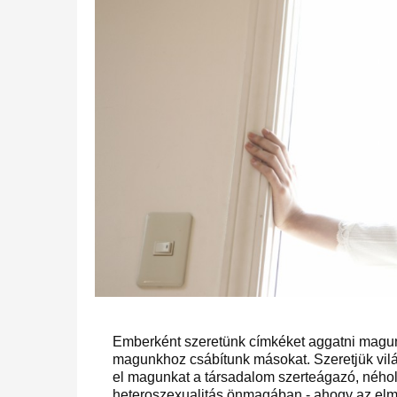
Emberként szeretünk címkéket aggatni magunkr
magunkhoz csábítunk másokat. Szeretjük vil
el magunkat a társadalom szerteágazó, néhol 
heteroszexualitás önmagában - ahogy az elmúlt