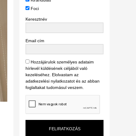
Kirándulás
Foci
Keresztnév
Email cím
Hozzájárulok személyes adataim
hírlevél küldésének céljából való
kezeléséhez. Elolvastam az
adatkezelési nyilatkozatot és az abban
foglaltakat tudomásul veszem.
FELIRATKOZÁS