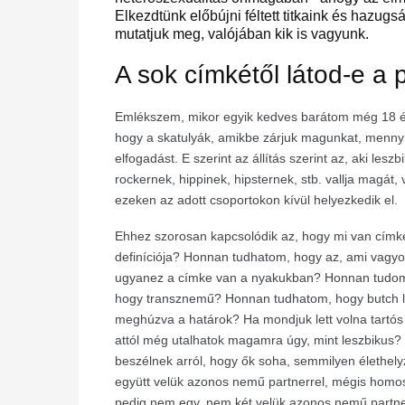
Elkezdtünk előbújni féltett titkaink és hazu
mutatjuk meg, valójában kik is vagyunk.
A sok címkétől látod-e a 
Emlékszem, mikor egyik kedves barátom még 18 év
hogy a skatulyák, amikbe zárjuk magunkat, menny
elfogadást. E szerint az állítás szerint az, aki 
rockernek, hippinek, hipsternek, stb. vallja magát,
ezeken az adott csoportokon kívül helyezkedik el.
Ehhez szorosan kapcsolódik az, hogy mi van címké
definíciója? Honnan tudhatom, hogy az, ami vagyok
ugyanez a címke van a nyakukban? Honnan tudom,
hogy transznemű? Honnan tudhatom, hogy butch 
meghúzva a határok? Ha mondjuk lett volna tartós 
attól még utalhatok magamra úgy, mint leszbikus? 
beszélnek arról, hogy ők soha, semmilyen élethel
együtt velük azonos nemű partnerrel, mégis homosz
pedig nem egy, nem két velük azonos nemű partnerr