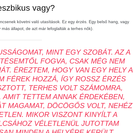
eszbikus vagy?
ncsenek követni való utasítások. Ez egy érzés. Egy belső hang, vagy
 más állapot, de azt már lefoglalták a terhes nők).
USSÁGOMAT, MINT EGY SZOBÁT. AZ A
ETÉSEMTŐL FOGVA, CSAK MÉG NEM
JÁT. ÉREZTEM, HOGY VAN EGY HELY A
M FÉREK HOZZÁ, ÍGY ROSSZ ÉRZÉS
ZTOTT, TERHES VOLT SZÁMOMRA,
, AMIT TETTEM ANNAK ÉRDEKÉBEN,
T MAGAMAT, DÖCÖGŐS VOLT, NEHÉZ
TLEN. MIKOR VISZONT KINYÍLT A
ULCSÁHOZ VÉLETLENÜL JUTOTTAM
SAN MINDEN A HELYÉRE KERÜLT.