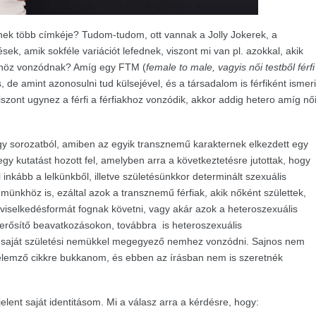
inek több címkéje? Tudom-tudom, ott vannak a Jolly Jokerek, a
sek, amik sokféle variációt lefednek, viszont mi van pl. azokkal, akik
ükhöz vonzódnak? Amíg egy FTM (
female to male, vagyis női testből férfi
us, de amint azonosulni tud külsejével, és a társadalom is férfiként ismeri
viszont ugynez a férfi a férfiakhoz vonzódik, akkor addig hetero amíg nő
sorozatból, amiben az egyik transznemű karakternek elkezdett egy
 egy kutatást hozott fel, amelyben arra a következtetésre jutottak, hogy
inkább a lelkünkből, illetve születésünkkor determinált szexuális
münkhöz is, ezáltal azok a transznemű férfiak, akik nőként születtek,
 viselkedésformát fognak követni, vagy akár azok a heteroszexuális
erősítő beavatkozásokon, továbbra is heteroszexuális
 a saját születési nemükkel megegyező nemhez vonzódni. Sajnos nem
t elemző cikkre bukkanom, és ebben az írásban nem is szeretnék
lent saját identitásom. Mi a válasz arra a kérdésre, hogy: