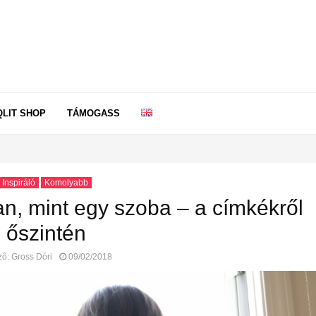
QLIT SHOP
TÁMOGASS
Inspiráló
Komolyabb
n, mint egy szoba – a címkékről
őszintén
ző:
Gross Dóri
09/02/2018