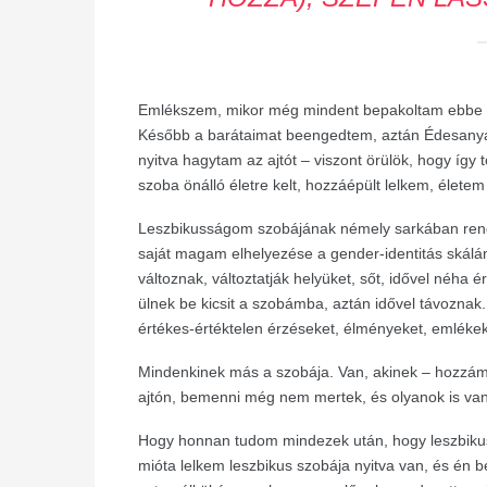
Emlékszem, mikor még mindent bepakoltam ebbe a 
Később a barátaimat beengedtem, aztán Édesanyám
nyitva hagytam az ajtót – viszont örülök, hogy így t
szoba önálló életre kelt, hozzáépült lelkem, élete
Leszbikusságom szobájának némely sarkában rend v
saját magam elhelyezése a gender-identitás skálán
változnak, változtatják helyüket, sőt, idővel néha
ülnek be kicsit a szobámba, aztán idővel távoznak.
értékes-értéktelen érzéseket, élményeket, emléke
Mindenkinek más a szobája. Van, akinek – hozzám 
ajtón, bemenni még nem mertek, és olyanok is vann
Hogy honnan tudom mindezek után, hogy leszbikus
mióta lelkem leszbikus szobája nyitva van, és én 