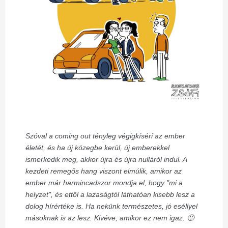
Szóval a coming out tényleg végigkíséri az ember
életét, és ha új közegbe kerül, új emberekkel
ismerkedik meg, akkor újra és újra nulláról indul. A
kezdeti remegős hang viszont elmúlik, amikor az
ember már harmincadszor mondja el, hogy "mi a
helyzet", és ettől a lazaságtól láthatóan kisebb lesz a
dolog hírértéke is. Ha nekünk természetes, jó eséllyel
másoknak is az lesz. Kivéve, amikor ez nem igaz. 🙂