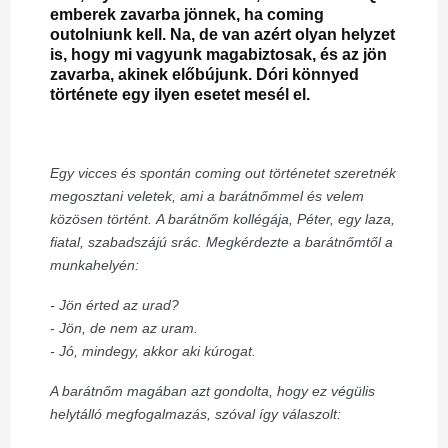
emberek zavarba jönnek, ha coming
outolniunk kell. Na, de van azért olyan helyzet
is, hogy mi vagyunk magabiztosak, és az jön
zavarba, akinek előbújunk. Dóri könnyed
története egy ilyen esetet mesél el.
Egy vicces és spontán coming out történetet szeretnék
megosztani veletek, ami a barátnőmmel és velem
közösen történt.
A barátnőm kollégája, Péter, egy laza,
fiatal, szabadszájú srác. Megkérdezte a barátnőmtől a
munkahelyén:
- Jön érted az urad?
- Jön, de nem az uram.
- Jó, mindegy, akkor aki kúrogat.
A barátnőm magában azt gondolta, hogy ez végülis
helytálló megfogalmazás, szóval így válaszolt: