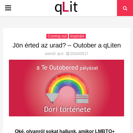
PRIMARY
MENU
Coming out
Inspiráló
Jön érted az urad? – Outober a qLiten
szerző:
qLit
25/10/2017
Oké, olyanról sokat hallunk, amikor LMBTQ+