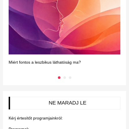
Miért fontos a leszbikus láthatóság ma?
N
NE MARADJ LE
Kérj értesítőt programjainkról: