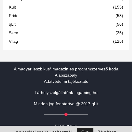
Kult
(155)
Pride
(53)
qLit
(56)
Szex
(25)
Világ
(125)
A magyar leszbikus* magazin és programszervező iroda
Alapszabály
Adatvédelmi tájékoztató
Tárhelyszolgáltatónk:
pgaming.hu
Minden jog fenntartva @ 2017 qLit
FACEBOOK