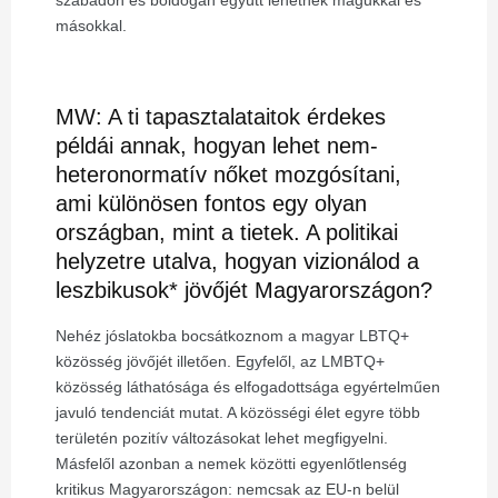
szabadon és boldogan együtt lehetnek magukkal és
másokkal.
MW: A ti tapasztalataitok érdekes
példái annak, hogyan lehet nem-
heteronormatív nőket mozgósítani,
ami különösen fontos egy olyan
országban, mint a tietek. A politikai
helyzetre utalva, hogyan vizionálod a
leszbikusok* jövőjét Magyarországon?
Nehéz jóslatokba bocsátkoznom a magyar LBTQ+
közösség jövőjét illetően. Egyfelől, az LMBTQ+
közösség láthatósága és elfogadottsága egyértelműen
javuló tendenciát mutat. A közösségi élet egyre több
területén pozitív változásokat lehet megfigyelni.
Másfelől azonban a nemek közötti egyenlőtlenség
kritikus Magyarországon: nemcsak az EU-n belül