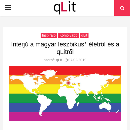
PRIMARY
MENU
Inspiráló
Komolyabb
qLit
Interjú a magyar leszbikus* életről és a
qLitről
szerző:
qLit
07/02/2019