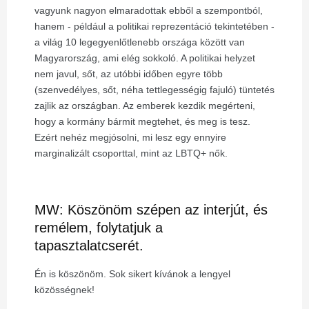
vagyunk nagyon elmaradottak ebből a szempontból,
hanem - például a politikai reprezentáció tekintetében -
a világ 10 legegyenlőtlenebb országa között van
Magyarország, ami elég sokkoló. A politikai helyzet
nem javul, sőt, az utóbbi időben egyre több
(szenvedélyes, sőt, néha tettlegességig fajuló) tüntetés
zajlik az országban. Az emberek kezdik megérteni,
hogy a kormány bármit megtehet, és meg is tesz.
Ezért nehéz megjósolni, mi lesz egy ennyire
marginalizált csoporttal, mint az LBTQ+ nők.
MW: Köszönöm szépen az interjút, és
remélem, folytatjuk a
tapasztalatcserét.
Én is köszönöm. Sok sikert kívánok a lengyel
közösségnek!