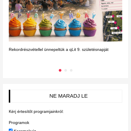
Rekordrészvétellel ünnepeltük a qLit 9. születésnapját
E
m
NE MARADJ LE
Kérj értesítőt programjainkról:
Programok