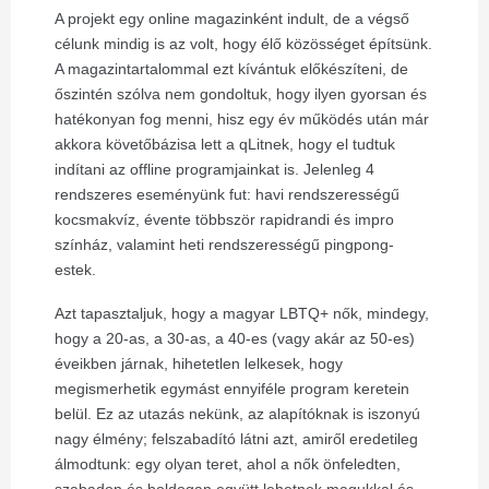
A projekt egy online magazinként indult, de a végső
célunk mindig is az volt, hogy élő közösséget építsünk.
A magazintartalommal ezt kívántuk előkészíteni, de
őszintén szólva nem gondoltuk, hogy ilyen gyorsan és
hatékonyan fog menni, hisz egy év működés után már
akkora követőbázisa lett a qLitnek, hogy el tudtuk
indítani az offline programjainkat is. Jelenleg 4
rendszeres eseményünk fut: havi rendszerességű
kocsmakvíz, évente többször rapidrandi és impro
színház, valamint heti rendszerességű pingpong-
estek.
Azt tapasztaljuk, hogy a magyar LBTQ+ nők, mindegy,
hogy a 20-as, a 30-as, a 40-es (vagy akár az 50-es)
éveikben járnak, hihetetlen lelkesek, hogy
megismerhetik egymást ennyiféle program keretein
belül. Ez az utazás nekünk, az alapítóknak is iszonyú
nagy élmény; felszabadító látni azt, amiről eredetileg
álmodtunk: egy olyan teret, ahol a nők önfeledten,