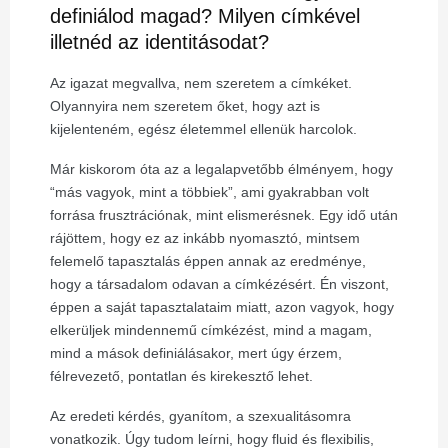
definiálod magad? Milyen címkével
illetnéd az identitásodat?
Az igazat megvallva, nem szeretem a címkéket.
Olyannyira nem szeretem őket, hogy azt is
kijelenteném, egész életemmel ellenük harcolok.
Már kiskorom óta az a legalapvetőbb élményem, hogy
“más vagyok, mint a többiek”, ami gyakrabban volt
forrása frusztrációnak, mint elismerésnek. Egy idő után
rájöttem, hogy ez az inkább nyomasztó, mintsem
felemelő tapasztalás éppen annak az eredménye,
hogy a társadalom odavan a címkézésért. Én viszont,
éppen a saját tapasztalataim miatt, azon vagyok, hogy
elkerüljek mindennemű címkézést, mind a magam,
mind a mások definiálásakor, mert úgy érzem,
félrevezető, pontatlan és kirekesztő lehet.
Az eredeti kérdés, gyanítom, a szexualitásomra
vonatkozik. Úgy tudom leírni, hogy fluid és flexibilis,