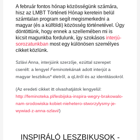
A február fontos hónap közösségünk számára,
hisz az LMBT Történeti Hónap keretein belül
számtalan program segít megismerkedni a
magyar (és a külföldi) közösség történetével. Úgy
döntöttünk, hogy ennek a szellemében mi is
kicsit magunkba fordulunk, így szokásos
interjú-
sorozatunkban
most egy különösen személyes
cikket közlünk.
Szlávi Anna, interjúink szerzője, ezúttal szerepet
cserélt: a lengyel
Feminotekának
adott interjút a
magyar leszbikus* életről, a qLitről és az identitásokról.
(Az eredeti cikket itt olvashatjátok lengyelül:
http://feminoteka.pl/lesbijska-inspira-wegry-brakowalo-
nam-srodowiska-kobiet-niehetero-stworzylysmy-je-
wywiad-z-anna-szlavi/
)
INSPIRÁLÓ LESZBIKUSOK -