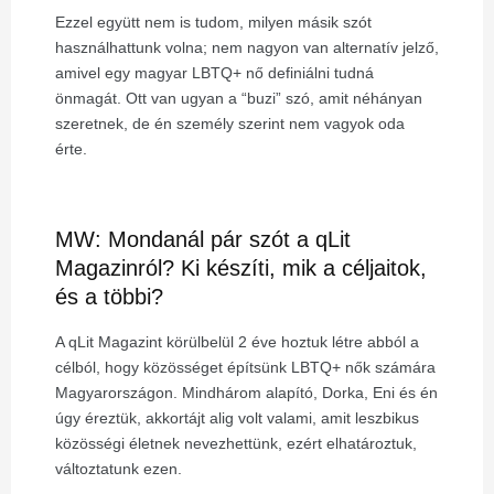
Ezzel együtt nem is tudom, milyen másik szót
használhattunk volna; nem nagyon van alternatív jelző,
amivel egy magyar LBTQ+ nő definiálni tudná
önmagát. Ott van ugyan a “buzi” szó, amit néhányan
szeretnek, de én személy szerint nem vagyok oda
érte.
MW: Mondanál pár szót a qLit
Magazinról? Ki készíti, mik a céljaitok,
és a többi?
A qLit Magazint körülbelül 2 éve hoztuk létre abból a
célból, hogy közösséget építsünk LBTQ+ nők számára
Magyarországon. Mindhárom alapító, Dorka, Eni és én
úgy éreztük, akkortájt alig volt valami, amit leszbikus
közösségi életnek nevezhettünk, ezért elhatároztuk,
változtatunk ezen.