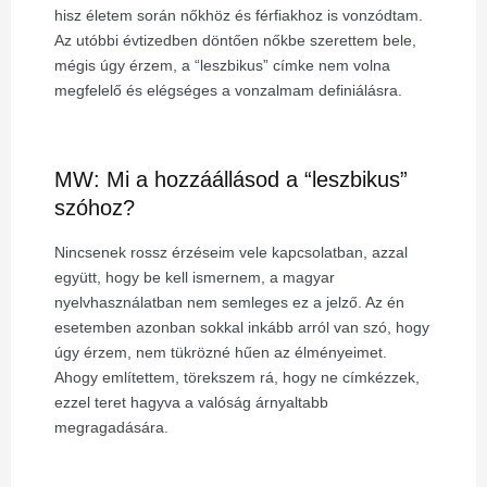
hisz életem során nőkhöz és férfiakhoz is vonzódtam.
Az utóbbi évtizedben döntően nőkbe szerettem bele,
mégis úgy érzem, a “leszbikus” címke nem volna
megfelelő és elégséges a vonzalmam definiálásra.
MW: Mi a hozzáállásod a “leszbikus”
szóhoz?
Nincsenek rossz érzéseim vele kapcsolatban, azzal
együtt, hogy be kell ismernem, a magyar
nyelvhasználatban nem semleges ez a jelző. Az én
esetemben azonban sokkal inkább arról van szó, hogy
úgy érzem, nem tükrözné hűen az élményeimet.
Ahogy említettem, törekszem rá, hogy ne címkézzek,
ezzel teret hagyva a valóság árnyaltabb
megragadására.