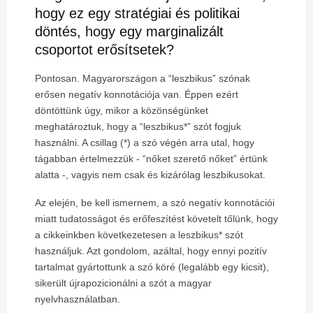
hogy ez egy stratégiai és politikai
döntés, hogy egy marginalizált
csoportot erősítsetek?
Pontosan. Magyarországon a “leszbikus” szónak
erősen negatív konnotációja van. Éppen ezért
döntöttünk úgy, mikor a közönségünket
meghatároztuk, hogy a “leszbikus*” szót fogjuk
használni. A csillag (*) a szó végén arra utal, hogy
tágabban értelmezzük - “nőket szerető nőket” értünk
alatta -, vagyis nem csak és kizárólag leszbikusokat.
Az elején, be kell ismernem, a szó negatív konnotációi
miatt tudatosságot és erőfeszítést követelt tőlünk, hogy
a cikkeinkben következetesen a leszbikus* szót
használjuk. Azt gondolom, azáltal, hogy ennyi pozitív
tartalmat gyártottunk a szó köré (legalább egy kicsit),
sikerült újrapozicionálni a szót a magyar
nyelvhasználatban.