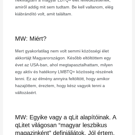
nekivágtam a magyar LBTQ+ élet felfedezésének,
amiről addig mit sem tudtam. Be kell vallanom, elég
kiábrándító volt, amit találtam.
MW: Miért?
Mert gyakorlatilag nem volt semmi közösségi élet
akkortájt Magyarországon. Később eltöltöttem egy
évet az USA-ban, ahol megtapasztalhattam, milyen
egy aktív és hatékony LMBTQ+ közösség részének
lenni. Ez az élmény annyira feltöltött, hogy amikor
hazajöttem, éreztem, hogy kész vagyok tenni a
változásért.
MW: Egyike vagy a qLit alapítóinak. A
qLitet világosan “magyar leszbikus
magazinként” definiáljátok. Jól értem,