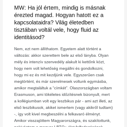
MW: Ha jól értem, mindig is másnak
érezted magad. Hogyan hatott ez a
kapcsolataidra? Világ életedben
tisztában voltál vele, hogy fluid az
identitásod?
Nem, ezt nem állíthatom. Egyetem alatt történt a
változás: akkor szerettem bele az első lányba. Olyan
mély és intenzív szenvedély alakult ki kettőnk közt,
hogy nem volt lehetőség megállni és gondolkozni,
hogy mi ez és mit kezdjünk vele. Egyszerűen csak
megtörtént, és már szerelmesek voltunk egymásba,
amikor megtaláltuk a “címkét”. Olaszországban voltam
Erasmuson, ami tökéletes időzítésnek bizonyult, mert
a kollégiumban volt egy leszbikus pár - ami azt illeti, az
első leszbikusok, akiket ismertem (vagy akikről tudtam)
-, így volt kivel megbeszélni a felkavaró élményt.
Amikor visszajöttem Magyarországra, és szakítottunk,