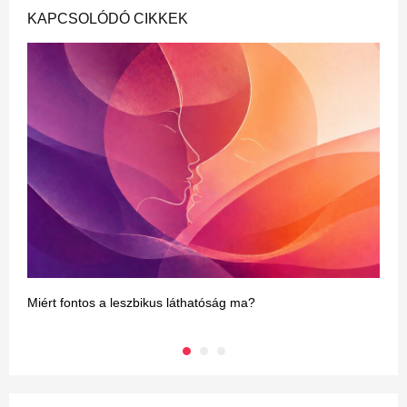
KAPCSOLÓDÓ CIKKEK
Miért fontos a leszbikus láthatóság ma?
N