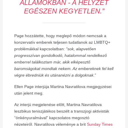
ÁLLAMOKBAN - A HELYZET
EGÉSZEN KEGYETLEN.”
Page hozzátette, hogy meglepő módon nemcsak a
konzervatív emberek teljesen tudatlanok az LMBTQ+
problémákkal kapcsolatban:
“sok, alapvetően
progresszívan gondolkodó, hatalommal rendelkező
emberrel találkoztam már, akik elképesztő
baromságokat mondtak nekem. Az embereknek fel kell
végre ébredniük és utánanézni a dolgoknak.”
Ellen Page interjúja Martina Navratilova megjegyzései
után jelent meg.
Az interjú megjelenése előtt, Martina Navratilova
leszbikus teniszjátékos beszélt a transzjogi aktivisták
“önkényuralmával” kapcsolatos megosztó
nézeteiről.
Navratilova véleménye a brit
Sunday Times