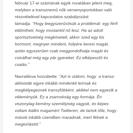
február 17-ei számának egyik rovatában jelent meg,
melyben a transznemű nők versenysportokban való
részvételével kapcsolatos szabályozást
támadja.
“Hogy leegyszerűsítsük a problémát: egy férfi
eldöntheti, hogy mostantól nő lesz. Ha az adott
sportszövetség megköveteli, akkor szed egy kis
hormont, megnyer mindent, hülyére keresi magát,
aztán egyszerűen csak meggondolhatja magát és
csinálhat még egy pár gyereket. Ez elképesztő és
csalás.”
Navratilova hozzátette:
“Azt is utálom, hogy a transz-
aktivisták egyre inkább mindenkit leírnak és
megbélyegeznek transzfóbként, akikkel nem egyezik a
véleményük. Ez a zsarnokság egy formája. Én
viszonylag kemény személyiség vagyok, és képes
voltam kiállni magamért Twitteren, de tartok tőle, hogy
mások inkább csendben maradnak, mert félnek a
megtorlástól.”