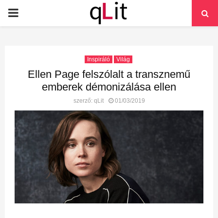
PRIMARY
MENU
Inspiráló
Világ
Ellen Page felszólalt a transznemű
emberek démonizálása ellen
szerző:
qLit
01/03/2019