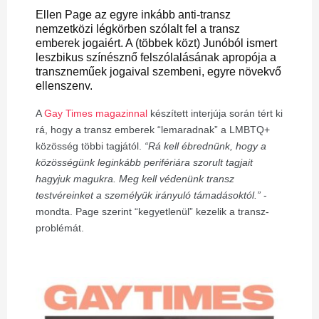
Ellen Page az egyre inkább anti-transz
nemzetközi légkörben szólalt fel a transz
emberek jogaiért. A (többek közt) Junóból ismert
leszbikus színésznő felszólalásának apropója a
transzneműek jogaival szembeni, egyre növekvő
ellenszenv.
A
Gay Times magazinnal
készített interjúja során tért ki
rá, hogy a transz emberek “lemaradnak” a LMBTQ+
közösség többi tagjától.
“Rá kell ébrednünk, hogy a
közösségünk leginkább perifériára szorult tagjait
hagyjuk magukra. Meg kell védenünk transz
testvéreinket a személyük irányuló támadásoktól.”
-
mondta. Page szerint “kegyetlenül” kezelik a transz-
problémát.