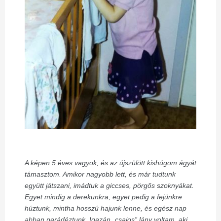
A képen 5 éves vagyok, és az újszülött kishúgom ágyát
támasztom. Amikor nagyobb lett, és már tudtunk
együtt játszani, imádtuk a giccses, pörgős szoknyákat.
Egyet mindig a derekunkra, egyet pedig a fejünkre
húztunk, mintha hosszú hajunk lenne, és egész nap
abban parádéztunk. Igazán „csajos” lány voltam, aki