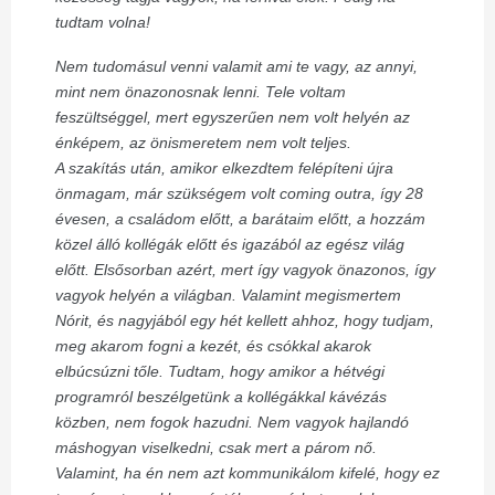
tudtam volna!
Nem tudomásul venni valamit ami te vagy, az annyi,
mint nem önazonosnak lenni. Tele voltam
feszültséggel, mert egyszerűen nem volt helyén az
énképem, az önismeretem nem volt teljes.
A szakítás után, amikor elkezdtem felépíteni újra
önmagam, már szükségem volt coming outra, így 28
évesen, a családom előtt, a barátaim előtt, a hozzám
közel álló kollégák előtt és igazából az egész világ
előtt. Elsősorban azért, mert így vagyok önazonos, így
vagyok helyén a világban. Valamint megismertem
Nórit, és nagyjából egy hét kellett ahhoz, hogy tudjam,
meg akarom fogni a kezét, és csókkal akarok
elbúcsúzni tőle. Tudtam, hogy amikor a hétvégi
programról beszélgetünk a kollégákkal kávézás
közben, nem fogok hazudni. Nem vagyok hajlandó
máshogyan viselkedni, csak mert a párom nő.
Valamint, ha én nem azt kommunikálom kifelé, hogy ez