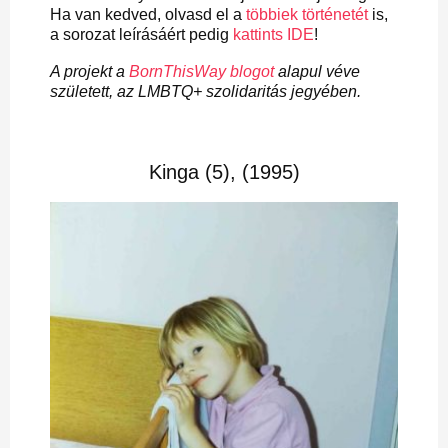
Ha van kedved, olvasd el a
többiek történetét
is,
a sorozat leírásáért pedig
kattints IDE
!
A projekt a
BornThisWay blogot
alapul véve
született, az LMBTQ+ szolidaritás jegyében.
Kinga (5), (1995)