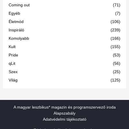
Coming out
(71)
Egyéb
(7)
Életmód
(106)
Inspiráló
(239)
Komolyabb
(166)
Kult
(155)
Pride
(53)
qLit
(56)
Szex
(25)
Világ
(125)
A magyar leszbikus* magazin és programszervező iroda
Alapszabály
Adatvédelmi tájékoztató