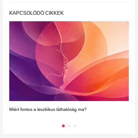
KAPCSOLÓDÓ CIKKEK
Miért fontos a leszbikus láthatóság ma?
N