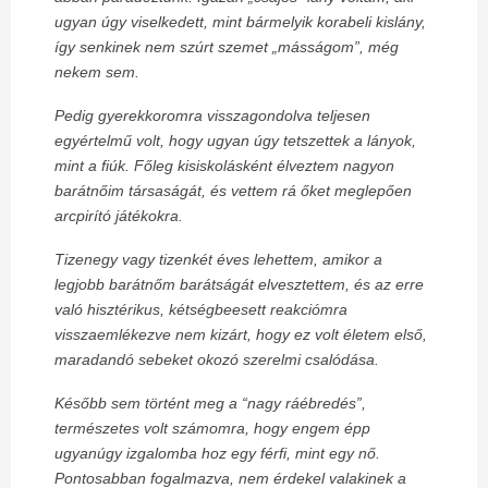
ugyan úgy viselkedett, mint bármelyik korabeli kislány,
így senkinek nem szúrt szemet „másságom”, még
nekem sem.
Pedig gyerekkoromra visszagondolva teljesen
egyértelmű volt, hogy ugyan úgy tetszettek a lányok,
mint a fiúk. Főleg kisiskolásként élveztem nagyon
barátnőim társaságát, és vettem rá őket meglepően
arcpirító játékokra.
Tizenegy vagy tizenkét éves lehettem, amikor a
legjobb barátnőm barátságát elvesztettem, és az erre
való hisztérikus, kétségbeesett reakciómra
visszaemlékezve nem kizárt, hogy ez volt életem első,
maradandó sebeket okozó szerelmi csalódása.
Később sem történt meg a “nagy ráébredés”,
természetes volt számomra, hogy engem épp
ugyanúgy izgalomba hoz egy férfi, mint egy nő.
Pontosabban fogalmazva, nem érdekel valakinek a