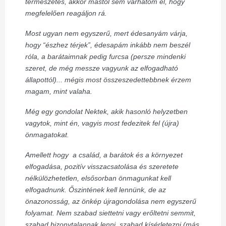
természetes, akkor mástól sem várhatom el, hogy
megfelelően reagáljon rá.
Most ugyan nem egyszerű, mert édesanyám várja,
hogy “észhez térjek”, édesapám inkább nem beszél
róla, a barátaimnak pedig furcsa (persze mindenki
szeret, de még messze vagyunk az elfogadható
állapottól)... mégis most összeszedettebbnek érzem
magam, mint valaha.
Még egy gondolat Nektek, akik hasonló helyzetben
vagytok, mint én, vagyis most fedezitek fel (újra)
önmagatokat.
Amellett hogy a család, a barátok és a környezet
elfogadása, pozitív visszacsatolása és szeretete
nélkülözhetetlen, elsősorban önmagunkat kell
elfogadnunk. Őszintének kell lennünk, de az
önazonosság, az önkép újragondolása nem egyszerű
folyamat. Nem szabad siettetni vagy erőltetni semmit,
szabad bizonytalannak lenni, szabad kísérletezni (más