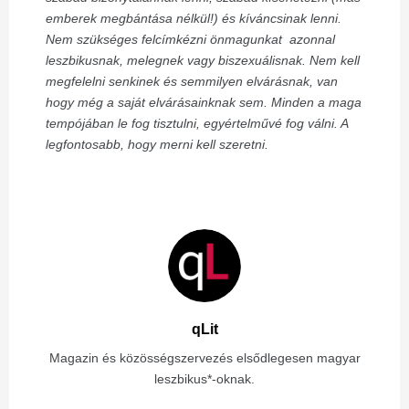
emberek megbántása nélkül!) és kíváncsinak lenni.
Nem szükséges felcímkézni önmagunkat azonnal
leszbikusnak, melegnek vagy biszexuálisnak. Nem kell
megfelelni senkinek és semmilyen elvárásnak, van
hogy még a saját elvárásainknak sem. Minden a maga
tempójában le fog tisztulni, egyértelművé fog válni. A
legfontosabb, hogy merni kell szeretni.
qLit
Magazin és közösségszervezés elsődlegesen magyar
leszbikus*-oknak.