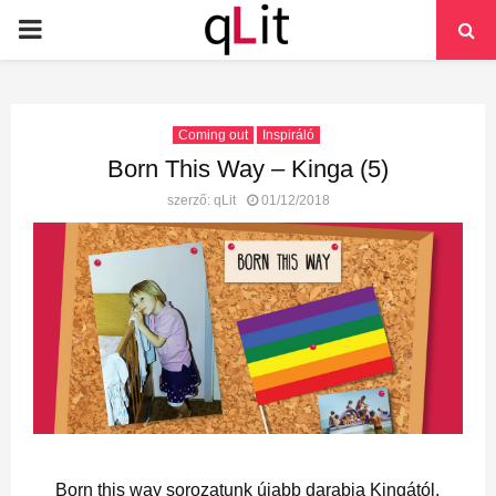
PRIMARY
MENU
Coming out
Inspiráló
Born This Way – Kinga (5)
szerző:
qLit
01/12/2018
Born this way sorozatunk újabb darabja Kingától.