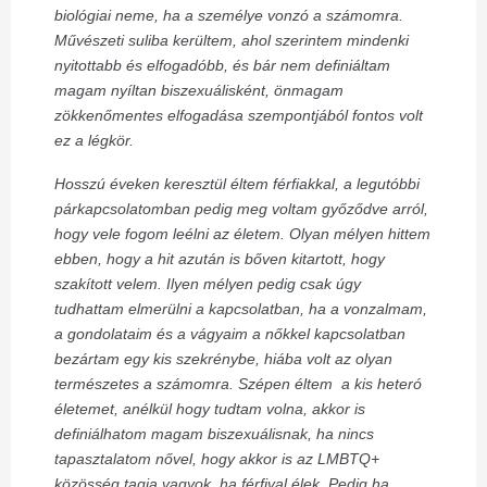
biológiai neme, ha a személye vonzó a számomra.
Művészeti suliba kerültem, ahol szerintem mindenki
nyitottabb és elfogadóbb, és bár nem definiáltam
magam nyíltan biszexuálisként, önmagam
zökkenőmentes elfogadása szempontjából fontos volt
ez a légkör.
Hosszú éveken keresztül éltem férfiakkal, a legutóbbi
párkapcsolatomban pedig meg voltam győződve arról,
hogy vele fogom leélni az életem. Olyan mélyen hittem
ebben, hogy a hit azután is bőven kitartott, hogy
szakított velem. Ilyen mélyen pedig csak úgy
tudhattam elmerülni a kapcsolatban, ha a vonzalmam,
a gondolataim és a vágyaim a nőkkel kapcsolatban
bezártam egy kis szekrénybe, hiába volt az olyan
természetes a számomra. Szépen éltem a kis heteró
életemet, anélkül hogy tudtam volna, akkor is
definiálhatom magam biszexuálisnak, ha nincs
tapasztalatom nővel, hogy akkor is az LMBTQ+
közösség tagja vagyok, ha férfival élek. Pedig ha