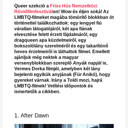
Queer szekció a
Friss Hús Nemzetközi
Rövidfilmfesztivál
on! Wow és éljen soká! Az
LMBTQ-filmeket magába tömörítő blokkban öt
történettel találkozhattok: egy lengyel fiú
váratlan látogatójáról, két apa fiának
elvesztése felett érzett fájdalmáról, egy
dragqueen apa küzdelmeiről, egy
bokszolólány szerelméről és egy takarítónő
heves érzelmeiről is láthattok filmet. Emellett
ajánljuk még nektek a magyar
versenyblokkban szereplő
Anyák napját
is,
Vermes Dorka filmjét, amelyben két lány
bejelenti egyikük anyjának (Für Anikó), hogy
gyereket várnak. Irány a Toldi mozi, hajrá
LMBTQ-filmek! Vetítési időpontok és
ismertetők a cikkben.
1. After Dawn