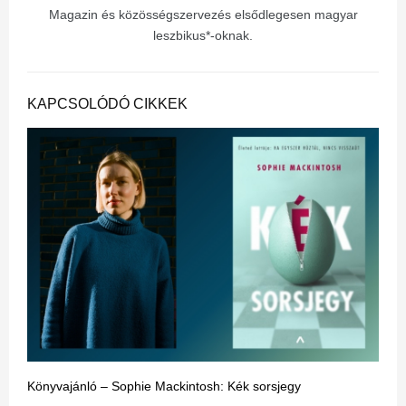
Magazin és közösségszervezés elsődlegesen magyar
leszbikus*-oknak.
KAPCSOLÓDÓ CIKKEK
Könyvajánló – Sophie Mackintosh: Kék sorsjegy
A