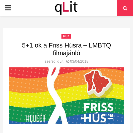
PRIMARY
MENU
Kult
5+1 ok a Friss Húsra – LMBTQ
filmajánló
szerző:
qLit
03/04/2018