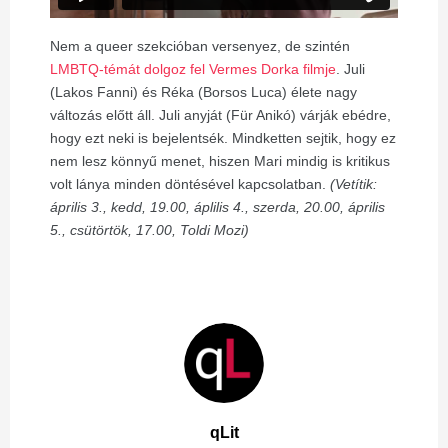
Nem a queer szekcióban versenyez, de szintén
LMBTQ-témát dolgoz fel Vermes Dorka filmje
. Juli
(Lakos Fanni) és Réka (Borsos Luca) élete nagy
változás előtt áll. Juli anyját (Für Anikó) várják ebédre,
hogy ezt neki is bejelentsék. Mindketten sejtik, hogy ez
nem lesz könnyű menet, hiszen Mari mindig is kritikus
volt lánya minden döntésével kapcsolatban.
(Vetítik:
április 3., kedd, 19.00, áplilis 4., szerda, 20.00, április
5., csütörtök, 17.00, Toldi Mozi)
qLit