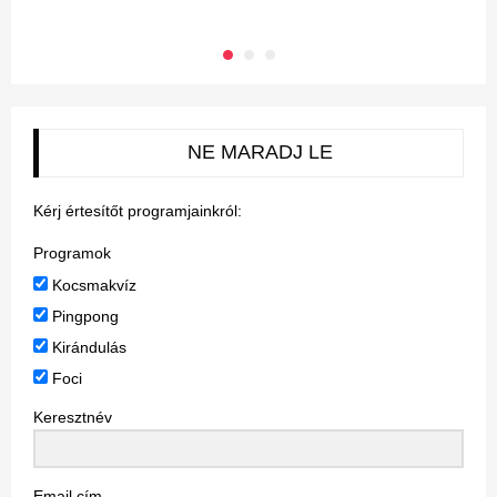
NE MARADJ LE
Kérj értesítőt programjainkról:
Programok
Kocsmakvíz
Pingpong
Kirándulás
Foci
Keresztnév
Email cím