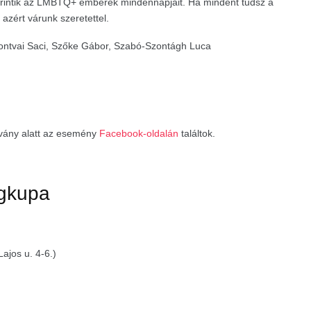
e érintik az LMBTQ+ emberek mindennapjait. Ha mindent tudsz a
azért várunk szeretettel.
Montvai Saci, Szőke Gábor, Szabó-Szontágh Luca
rvány alatt az esemény
Facebook-oldalán
találtok.
ngkupa
ajos u. 4-6.)