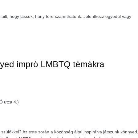
mailt, hogy lássuk, hány főre számíthatunk. Jelentkezz egyedül vagy
nnyed impró LMBTQ témákra
Ó utca 4.)
 szülőkkel? Az este során a közönség által inspirálva játszunk könnyed