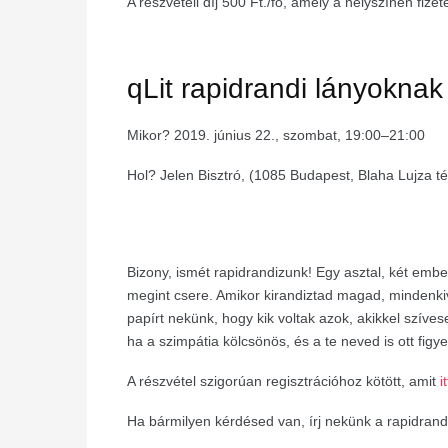
A részvételi díj 500 Ft./fő, amely a helyszínen fize
qLit rapidrandi lányokna
Mikor? 2019. június 22., szombat, 19:00–21:00
Hol? Jelen Bisztró, (1085 Budapest, Blaha Lujza té
Bizony, ismét rapidrandizunk!
Egy asztal, két embe
megint csere. Amikor kirandiztad magad, mindenkivel
papírt nekünk, hogy kik voltak azok, akikkel szíve
ha a szimpátia kölcsönös, és a te neved is ott figye
A részvétel
szigorúan
regisztrációhoz kötött, amit
it
Ha bármilyen kérdésed van, írj nekünk a
rapidrand