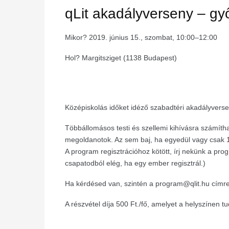
qLit akadályverseny – gy
Mikor?
2019. június 15., szombat, 10:00–12:00
Hol? Margitsziget (1138 Budapest)
Középiskolás időket idéző szabadtéri akadályvers
Többállomásos testi és szellemi kihívásra számítha
megoldanotok. Az sem baj, ha egyedül vagy csak 1-
A program regisztrációhoz kötött, írj nekünk a pro
csapatodból elég, ha egy ember regisztrál.)
Ha kérdésed van, szintén a
program@qlit.hu
címre 
A részvétel díja 500 Ft./fő, amelyet a helyszínen tud