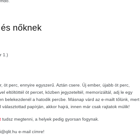
tendő.
k és nőknek
r 1.)
r, öt perc, ennyire egyszerű. Aztán csere. Új ember, újabb öt perc,
 eltöltöttél öt percet, közben jegyzeteltél, memorizáltál, adj le egy
sen belekezdenél a hatodik percbe. Másnap várd az e-mailt tőlünk, mert
l választottad papírján, akkor hajrá, innen már csak rajtatok múlik!
t
tudsz megtenni, a helyek pedig gyorsan fogynak.
i@qlit.hu
e-mail címre!