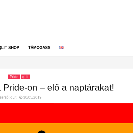
QLIT SHOP
TÁMOGASS
Pride
qLit
 Pride-on – elő a naptárakat!
zerző:
qLit
30/05/2019