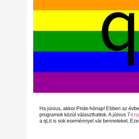
Ha június, akkor Pride-hónap! Ebben az év
programok közül választhattok. A június 7-i
ny
a qLit is sok eseménnyel vár benneteket. Eze