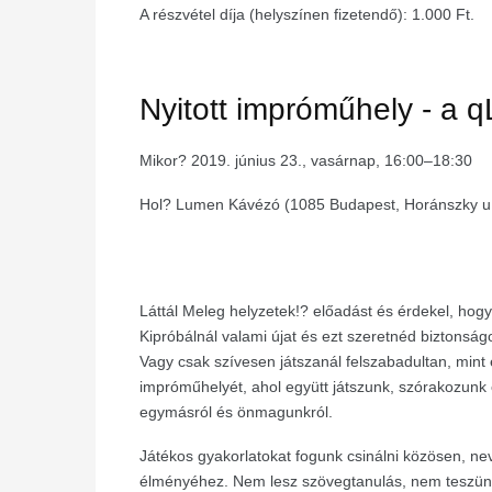
A részvétel díja (helyszínen fizetendő): 1.000 Ft.
Nyitott impróműhely - a 
Mikor? 2019. június 23., vasárnap, 16:00–18:30
Hol? Lumen Kávézó (1085 Budapest, Horánszky u.
Láttál Meleg helyzetek!? előadást és érdekel, hog
Kipróbálnál valami újat és ezt szeretnéd biztonsá
Vagy csak szívesen játszanál felszabadultan, mint 
impróműhelyét, ahol együtt játszunk, szórakozunk é
egymásról és önmagunkról.
Játékos gyakorlatokat fogunk csinálni közösen, ne
élményéhez. Nem lesz szövegtanulás, nem teszünk