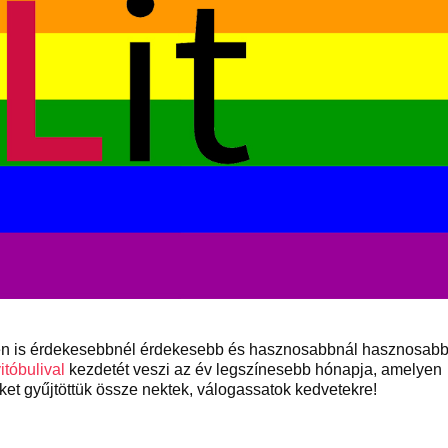
ben is érdekesebbnél érdekesebb és hasznosabbnál hasznosab
itóbulival
kezdetét veszi az év legszínesebb hónapja, amelyen
ket gyűjtöttük össze nektek, válogassatok kedvetekre!