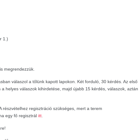
r 1.)
 is megrendezzük.
sban válaszol a tőlünk kapott lapokon. Két forduló, 30 kérdés. Az első
 a helyes válaszok kihirdetése, majd újabb 15 kérdés, válaszok, aztán
 A részvételhez regisztráció szükséges, mert a terem
ha egy fő regisztrál
itt
.
re!