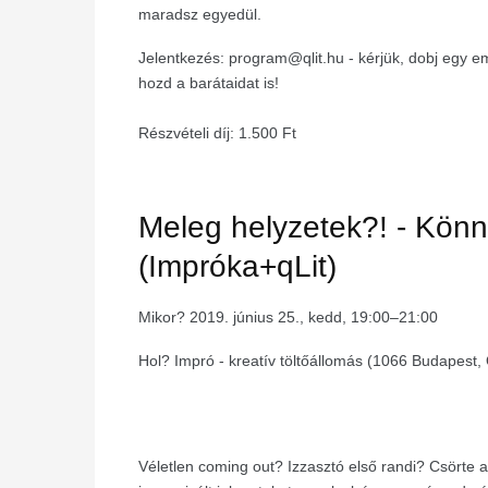
maradsz egyedül.
Jelentkezés: program@qlit.hu - kérjük, dobj egy e
hozd a barátaidat is!
Részvételi díj: 1.500 Ft
Meleg helyzetek?! - Kö
(Impróka+qLit)
Mikor? 2019. június 25., kedd, 19:00–21:00
Hol? Impró - kreatív töltőállomás (1066 Budapest, 
Véletlen coming out? Izzasztó első randi? Csörte a