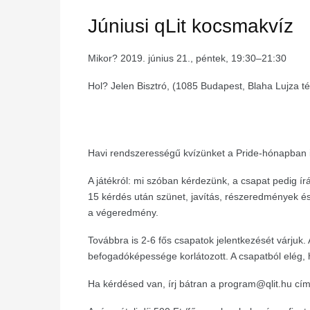
Júniusi qLit kocsmakvíz
Mikor?
2019. június 21., péntek, 19:30–21:30
Hol? Jelen Bisztró, (1085 Budapest, Blaha Lujza té
Havi rendszerességű kvízünket a Pride-hónapban
A játékról: mi szóban kérdezünk, a csapat pedig írá
15 kérdés után szünet, javítás, részeredmények és
a végeredmény.
Továbbra is 2-6 fős csapatok jelentkezését várjuk.
befogadóképessége korlátozott. A csapatból elég, 
Ha kérdésed van, írj bátran a
program@qlit.hu
cím