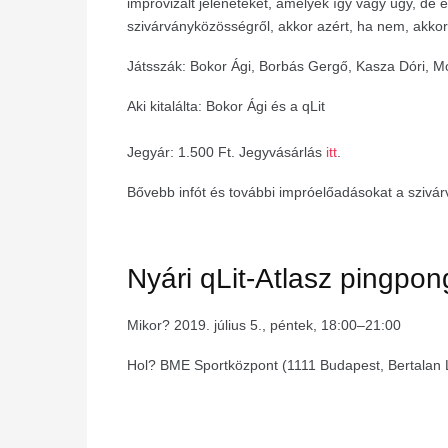
improvizált jeleneteket, amelyek így vagy úgy, d
szivárványközösségről, akkor azért, ha nem, akkor 
Játsszák: Bokor Ági, Borbás Gergő, Kasza Dóri, 
Aki kitalálta: Bokor Ági és a qLit
Jegyár: 1.500 Ft. Jegyvásárlás
itt
.
Bővebb infót és további impróelőadásokat a szivá
Nyári qLit-Atlasz pingpo
Mikor? 2019. július 5., péntek, 18:00–21:00
Hol? BME Sportközpont (1111 Budapest, Bertalan L