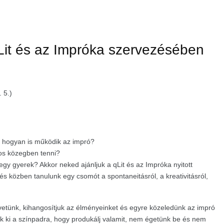
qLit és az Impróka szervezésében
 5.)
y hogyan is működik az impró?
gos közegben tenni?
egy gyerek? Akkor neked ajánljuk a qLit és az Impróka nyitott
s közben tanulunk egy csomót a spontaneitásról, a kreativitásról,
vetünk, kihangosítjuk az élményeinket és egyre közeledünk az impró
 ki a színpadra, hogy produkálj valamit, nem égetünk be és nem