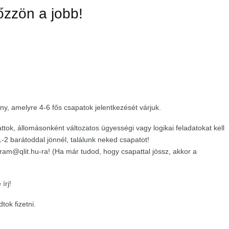
őzzön a jobb!
eny, amelyre
4-6 fős csapatok jelentkezését várjuk.
ttok, állomásonként változatos ügyességi vagy logikai feladatokat kell
2 barátoddal jönnél, találunk neked csapatot!
gram@qlit.hu-ra! (Ha már tudod, hogy csapattal jössz, akkor a
írj!
tok fizetni.