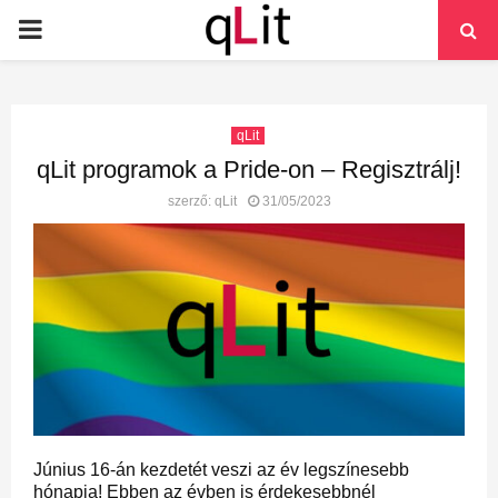
PRIMARY
MENU
qLit
qLit programok a Pride-on – Regisztrálj!
szerző:
qLit
31/05/2023
Június 16-án kezdetét veszi az év legszínesebb
hónapja! Ebben az évben is érdekesebbnél