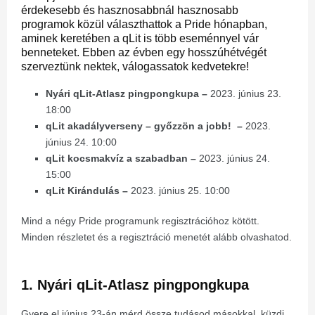
érdekesebb és hasznosabbnál hasznosabb
programok közül választhattok a Pride hónapban,
aminek keretében a qLit is több eseménnyel vár
benneteket. Ebben az évben egy hosszúhétvégét
szerveztünk nektek, válogassatok kedvetekre!
Nyári qLit-Atlasz pingpongkupa
–
2023. június 23.
18:00
qLit akadályverseny – győzzön a jobb! –
2023.
június 24. 10:00
qLit kocsmakvíz a szabadban
–
2023. június 24.
15:00
qLit Kirándulás
–
2023. június 25. 10:00
Mind a négy Pride programunk regisztrációhoz kötött.
Minden részletet és a regisztráció menetét alább olvashatod.
1. Nyári qLit-Atlasz pingpongkupa
Gyere el június 23-án mérd össze tudásod másokkal, küzdj