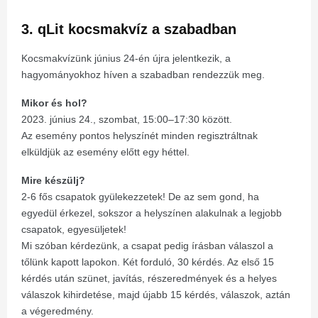
3. qLit kocsmakvíz a szabadban
Kocsmakvízünk június 24-én újra jelentkezik, a
hagyományokhoz híven a szabadban rendezzük meg.
Mikor és hol?
2023. június 24., szombat, 15:00–17:30 között.
Az esemény pontos helyszínét minden regisztráltnak
elküldjük az esemény előtt egy héttel.
Mire készülj?
2-6 fős csapatok gyülekezzetek! De az sem gond, ha
egyedül érkezel, sokszor a helyszínen alakulnak a legjobb
csapatok, egyesüljetek!
Mi szóban kérdezünk, a csapat pedig írásban válaszol a
tőlünk kapott lapokon. Két forduló, 30 kérdés. Az első 15
kérdés után szünet, javítás, részeredmények és a helyes
válaszok kihirdetése, majd újabb 15 kérdés, válaszok, aztán
a végeredmény.