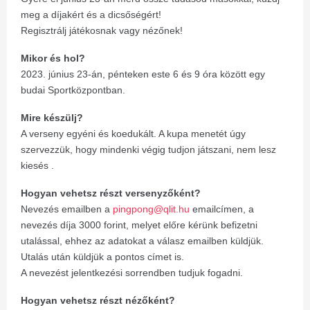
meg a díjakért és a dicsőségért!
Regisztrálj játékosnak vagy nézőnek!
Mikor és hol?
2023. június 23-án, pénteken este 6 és 9 óra között egy
budai Sportközpontban.
Mire készülj?
A verseny egyéni és koedukált. A kupa menetét úgy
szervezzük, hogy mindenki végig tudjon játszani, nem lesz
kiesés .
Hogyan vehetsz részt versenyzőként?
Nevezés emailben a
pingpong@qlit.hu
emailcímen, a
nevezés díja 3000 forint, melyet előre kérünk befizetni
utalással, ehhez az adatokat a válasz emailben küldjük.
Utalás után küldjük a pontos címet is.
A nevezést jelentkezési sorrendben tudjuk fogadni.
Hogyan vehetsz részt nézőként?