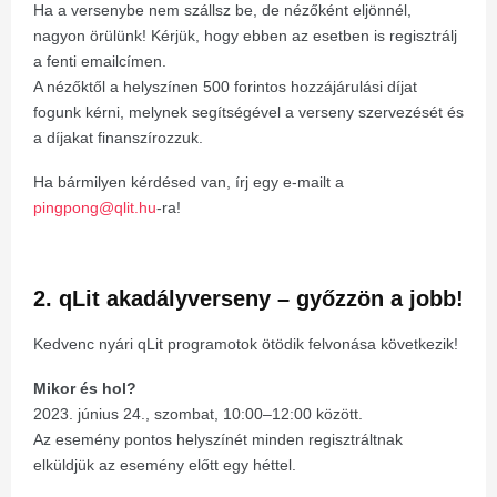
Ha a versenybe nem szállsz be, de nézőként eljönnél,
nagyon örülünk! Kérjük, hogy ebben az esetben is regisztrálj
a fenti emailcímen.
A nézőktől a helyszínen 500 forintos hozzájárulási díjat
fogunk kérni, melynek segítségével a verseny szervezését és
a díjakat finanszírozzuk.
Ha bármilyen kérdésed van, írj egy e-mailt a
pingpong@qlit.hu
-ra!
2. qLit akadályverseny – győzzön a jobb!
Kedvenc nyári qLit programotok ötödik felvonása következik!
Mikor és hol?
2023. június 24., szombat, 10:00–12:00 között.
Az esemény pontos helyszínét minden regisztráltnak
elküldjük az esemény előtt egy héttel.