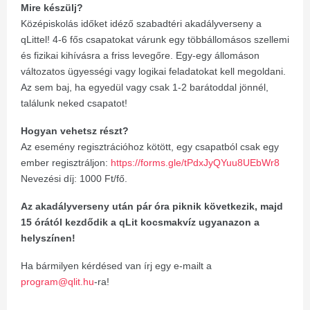
Mire készülj?
Középiskolás időket idéző szabadtéri akadályverseny a
qLittel! 4-6 fős csapatokat várunk egy többállomásos szellemi
és fizikai kihívásra a friss levegőre. Egy-egy állomáson
változatos ügyességi vagy logikai feladatokat kell megoldani.
Az sem baj, ha egyedül vagy csak 1-2 barátoddal jönnél,
találunk neked csapatot!
Hogyan vehetsz részt?
Az esemény regisztrációhoz kötött, egy csapatból csak egy
ember regisztráljon:
https://forms.gle/tPdxJyQYuu8UEbWr8
Nevezési díj: 1000 Ft/fő.
Az akadályverseny után pár óra piknik következik, majd
15 órától kezdődik a qLit kocsmakvíz ugyanazon a
helyszínen!
Ha bármilyen kérdésed van írj egy e-mailt a
program@qlit.hu
-ra!