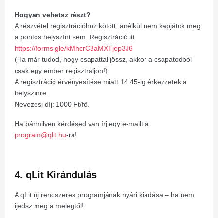
Hogyan vehetsz részt?
A részvétel regisztrációhoz kötött, anélkül nem kapjátok meg
a pontos helyszínt sem. Regisztráció itt:
https://forms.gle/kMhcrC3aMXTjep3J6
(Ha már tudod, hogy csapattal jössz, akkor a csapatodból
csak egy ember regisztráljon!)
A regisztráció érvényesítése miatt 14:45-ig érkezzetek a
helyszínre.
Nevezési díj: 1000 Ft/fő.
Ha bármilyen kérdésed van írj egy e-mailt a
program@qlit.hu
-ra!
4. qLit Kirándulás
A qLit új rendszeres programjának nyári kiadása – ha nem
ijedsz meg a melegtől!