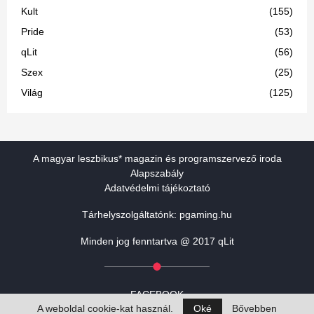
Kult
(155)
Pride
(53)
qLit
(56)
Szex
(25)
Világ
(125)
A magyar leszbikus* magazin és programszervező iroda
Alapszabály
Adatvédelmi tájékoztató
Tárhelyszolgáltatónk:
pgaming.hu
Minden jog fenntartva @ 2017 qLit
FACEBOOK
A weboldal cookie-kat használ.
Oké
Bővebben