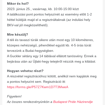
Mikor és hol?
2023. június 25., vasárnap, kb. 10:00-15:00 közt
A találkozási pont pontos helyszínét az esemény előtt 1-2
héttel küldjük majd el a regisztráltaknak (az indulási hely
BKV-val jól megközelíthető).
Mire készülj?
A téli és tavaszi túrák sikere után most egy 10 kilométeres,
közepes nehézségű, pihenőkkel együtt kb. 4-5 órás túrát
tervezünk a Budai-hegységben.
A Guckler sétány egy 14 táblával ellátott tanösvény. Ennek a
bejárása után az Újlaki-hegy tetejéről nézzük meg a kilátást.
Hogyan vehetsz részt?
A részvétel regisztrációhoz kötött, anélkül nem kapjátok meg
a pontos helyszínt sem. Regisztráció itt:
https://forms.gle/P57Z7Kwm1D7T3MweA
Figyelem!
Az összes rendezvényünkön a
Budapest Pride Házirendje