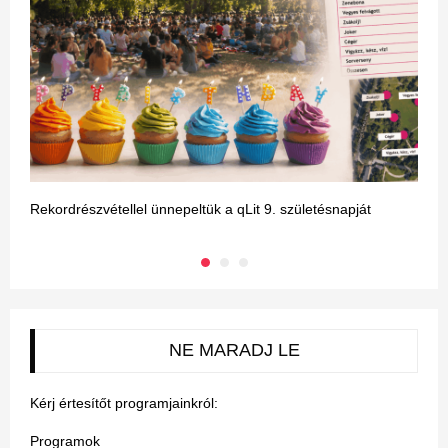
Rekordrészvétellel ünnepeltük a qLit 9. születésnapját
A
NE MARADJ LE
Kérj értesítőt programjainkról:
Programok