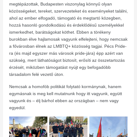
megtépázottak, Budapesten viszonylag könnyű olyan
közösségeket, tereket, szervezeteket és eseményeket találni,
ahol az ember elfogadó, támogató és megtartó közegben,
hozzá hasonló gondolkodású és érdeklődésű személyekkel
ismerkedhet, barátságokat köthet. Ebben a törékeny
burokban élve hajlamosak vagyunk elfelejteni, hogy nemcsak
a fővárosban élnek az LMBTQ+ közösség tagjai. Pécs Pride-
ra (és majd egyszer más városok pride-jára) épp azért van
szükség, mert láthatóságot biztosít, erősíti az összetartozás
érzését, miközben támogatást nyújt egy befogadóbb
társadalom felé vezető úton.
Nemcsak a homofób politikát folytató kormánynak, hanem
egymásnak is meg kell mutatnunk hogy itt vagyunk, együtt
vagyunk és – élj bárhol ebben az országban – nem vagy
egyedül.