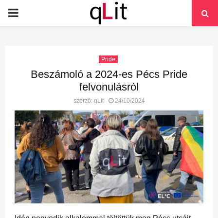
PRIMARY
MENU
Pride
Beszámoló a 2024-es Pécs Pride
felvonulásról
szerző:
qLit
24/10/2024