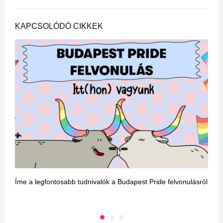
KAPCSOLÓDÓ CIKKEK
Íme a legfontosabb tudnivalók a Budapest Pride felvonulásról
E
m