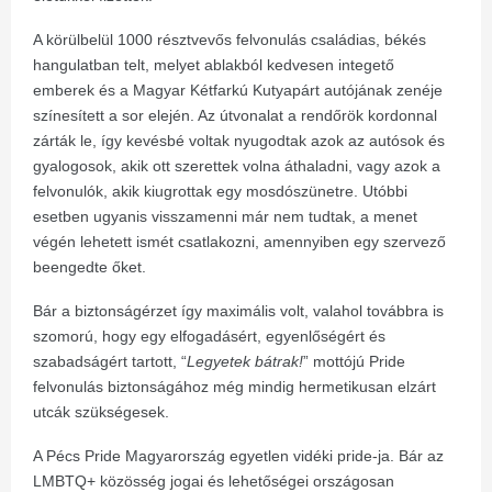
A körülbelül 1000 résztvevős felvonulás családias, békés
hangulatban telt, melyet ablakból kedvesen integető
emberek és a Magyar Kétfarkú Kutyapárt autójának zenéje
színesített a sor elején. Az útvonalat a rendőrök kordonnal
zárták le, így kevésbé voltak nyugodtak azok az autósok és
gyalogosok, akik ott szerettek volna áthaladni, vagy azok a
felvonulók, akik kiugrottak egy mosdószünetre. Utóbbi
esetben ugyanis visszamenni már nem tudtak, a menet
végén lehetett ismét csatlakozni, amennyiben egy szervező
beengedte őket.
Bár a biztonságérzet így maximális volt, valahol továbbra is
szomorú, hogy egy elfogadásért, egyenlőségért és
szabadságért tartott, “
Legyetek bátrak!
” mottójú Pride
felvonulás biztonságához még mindig hermetikusan elzárt
utcák szükségesek.
A Pécs Pride Magyarország egyetlen vidéki pride-ja. Bár az
LMBTQ+ közösség jogai és lehetőségei országosan