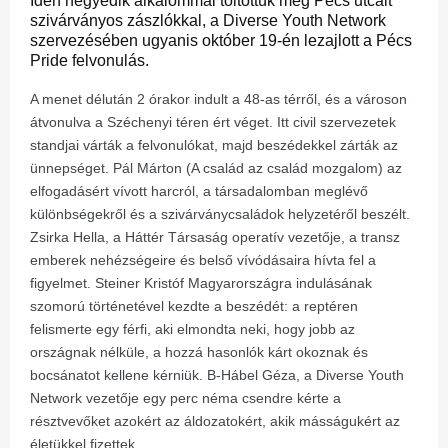
Idén negyedik alkalommal töltöttük meg Pécs utcáit
szivárványos zászlókkal, a Diverse Youth Network
szervezésében ugyanis október 19-én lezajlott a Pécs
Pride felvonulás.
A menet délután 2 órakor indult a 48-as térről, és a városon
átvonulva a Széchenyi téren ért véget. Itt civil szervezetek
standjai várták a felvonulókat, majd beszédekkel zárták az
ünnepséget. Pál Márton (A család az család mozgalom) az
elfogadásért vívott harcról, a társadalomban meglévő
különbségekről és a szivárványcsaládok helyzetéről beszélt.
Zsirka Hella, a Háttér Társaság operatív vezetője, a transz
emberek nehézségeire és belső vívódásaira hívta fel a
figyelmet. Steiner Kristóf Magyarországra indulásának
szomorú történetével kezdte a beszédét: a reptéren
felismerte egy férfi, aki elmondta neki, hogy jobb az
országnak nélküle, a hozzá hasonlók kárt okoznak és
bocsánatot kellene kérniük. B-Hábel Géza, a Diverse Youth
Network vezetője egy perc néma csendre kérte a
résztvevőket azokért az áldozatokért, akik másságukért az
életükkel fizettek.