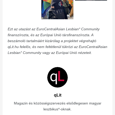
Ezt az utazást az EuroCentralAsian Lesbian* Community
finanszírozta, és az Európai Unió társfinanszírozta. A
beszámoló tartalmáért kizárólag a projektet végrehajtó
qLit.hu felelős, és nem feltétlenül tükrözi az EuroCentralAsian
Lesbian* Community vagy az Európai Unió nézeteit.
qLit
Magazin és közösségszervezés elsődlegesen magyar
leszbikus*-oknak.