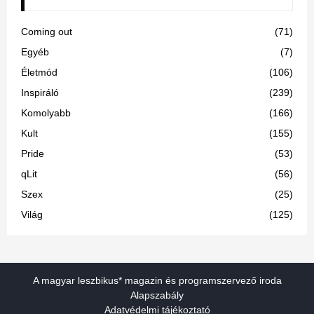
Coming out
(71)
Egyéb
(7)
Életmód
(106)
Inspiráló
(239)
Komolyabb
(166)
Kult
(155)
Pride
(53)
qLit
(56)
Szex
(25)
Világ
(125)
A magyar leszbikus* magazin és programszervező iroda
Alapszabály
Adatvédelmi tájékoztató