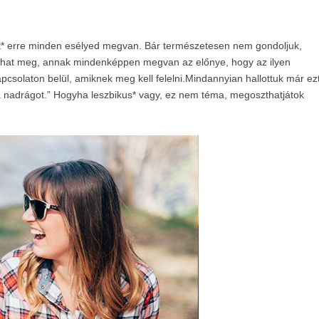
t* erre minden esélyed megvan. Bár természetesen nem gondoljuk,
sulhat meg, annak mindenképpen megvan az előnye, hogy az ilyen
csolaton belül, amiknek meg kell felelni.Mindannyian hallottuk már ez
 a nadrágot.” Hogyha leszbikus* vagy, ez nem téma, megoszthatjátok