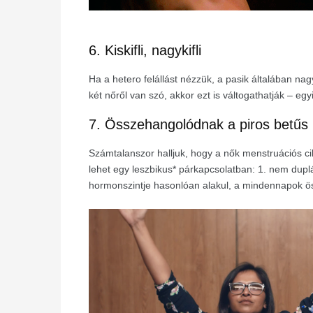
6. Kiskifli, nagykifli
Ha a hetero felállást nézzük, a pasik általában na
két nőről van szó, akkor ezt is váltogathatják – egyi
7. Összehangolódnak a piros betűs
Számtalanszor halljuk, hogy a nők menstruációs c
lehet egy leszbikus* párkapcsolatban: 1. nem duplá
hormonszintje hasonlóan alakul, a mindennapok öss