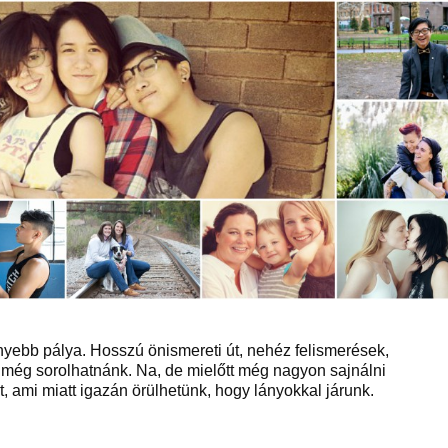
nyebb pálya. Hosszú önismereti út, nehéz felismerések,
s még sorolhatnánk. Na, de mielőtt még nagyon sajnálni
 ami miatt igazán örülhetünk, hogy lányokkal járunk.