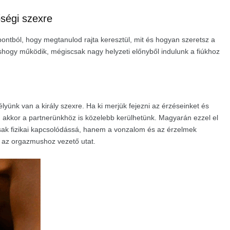
őségi szexre
ntból, hogy megtanulod rajta keresztül, mit és hogyan szeretsz a
hogy működik, mégiscsak nagy helyzeti előnyből indulunk a fiúkhoz
lyünk van a király szexre. Ha ki merjük fejezni az érzéseinket és
, akkor a partnerünkhöz is közelebb kerülhetünk. Magyarán ezzel el
csak fizikai kapcsolódássá, hanem a vonzalom és az érzelmek
i az orgazmushoz vezető utat.