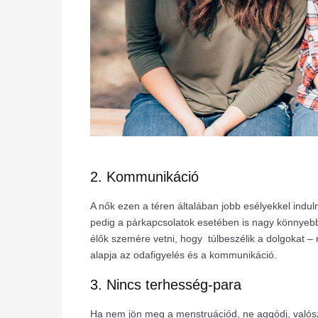
2. Kommunikáció
A nők ezen a téren általában jobb esélyekkel indul
pedig a párkapcsolatok esetében is nagy könnyebb
élők szemére vetni, hogy túlbeszélik a dolgokat –
alapja az odafigyelés és a kommunikáció.
3. Nincs terhesség-para
Ha nem jön meg a menstruációd, ne aggódj, valósz