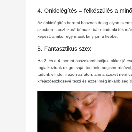
4. Önkielégítés = felkészülés a min
Az önkielégítés baromi hasznos dolog olyan szempo
szexben. Leszbikus*-bónusz: bár mindenki tök más
képest, amikor egy másik lány jön a képbe.
5. Fantasztikus szex
Ha 2. és a 4. pontot összekombináljuk, akkor jó esé
foglalkoztunk eleget saját testünk megismerésével
tudunk elindulni azon az úton, ami a szexet nem 
kifejezőeszközévé teszi és ezzel még inkább segít