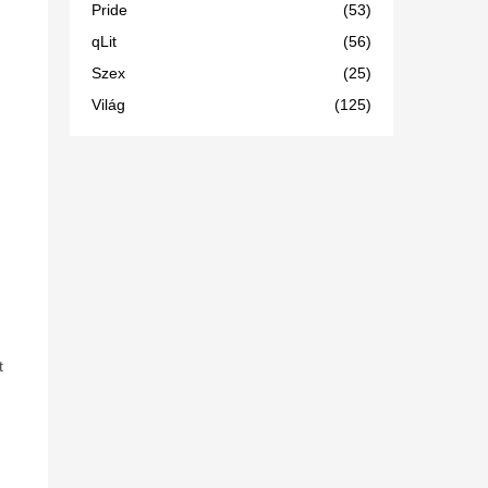
Pride
(53)
qLit
(56)
Szex
(25)
Világ
(125)
t